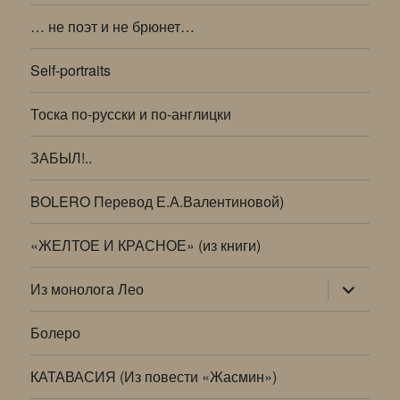
… не поэт и не брюнет…
Self-portraits
Тоска по-русски и по-англицки
ЗАБЫЛ!..
BOLERO Перевод Е.А.Валентиновой)
«ЖЕЛТОЕ И КРАСНОЕ» (из книги)
раскрыт
Из монолога Лео
дочернее
меню
Болеро
КАТАВАСИЯ (Из повести «Жасмин»)