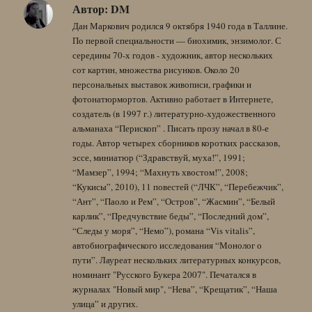
Автор:
DM
Дан Маркович родился 9 октября 1940 года в Таллине.
По первой специальности — биохимик, энзимолог. С
середины 70-х годов - художник, автор нескольких
сот картин, множества рисунков. Около 20
персональных выставок живописи, графики и
фотонатюрмортов. Активно работает в Интернете,
создатель (в 1997 г.) литературно-художественного
альманаха “Перископ” . Писать прозу начал в 80-е
годы. Автор четырех сборников коротких рассказов,
эссе, миниатюр (“Здравствуй, муха!”, 1991;
“Мамзер”, 1994; “Махнуть хвостом!”, 2008;
“Кукисы”, 2010), 11 повестей (“ЛЧК”, “Перебежчик”,
“Ант”, “Паоло и Рем”, “Остров”, “Жасмин”, “Белый
карлик”, “Предчувствие беды”, “Последний дом”,
“Следы у моря”, “Немо”), романа “Vis vitalis”,
автобиографического исследования “Монолог о
пути”. Лауреат нескольких литературных конкурсов,
номинант "Русского Букера 2007". Печатался в
журналах "Новый мир", “Нева”, “Крещатик”, “Наша
улица” и других.