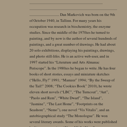
......................................................................................
.......................................................................................................
................................... Dan Markovich was born on the 9th
of October 1940, in Tallinn. For many years his
occupation was research in biochemistry, the enzyme
studies. Since the middle of the 1970ies he turned to
painting, and by now is the author of several hundreds of
paintings, and a great number of drawings. He had about
20 solo exhibitions, displaying his paintings, drawings,
and photo still-lifes. He is an active web-user, and in
1997 started his “Literature and Arts Almanac
Periscope”. In the 1980ies he began to write. He has four
books of short stories, essays and miniature sketches
(“Hello, Fly!” 1991; “Mamzer” 1994; “By the Sweep of
the Tail!” 2008; “The Cookies Book” 2010), he wrote
eleven short novels (“LBC”, “The Turncoat”, “Ant”,
“Paolo and Rem”, “White Dwarf”, “The Island”,
“Jasmine”, “The Last Home”, “Footprints on the
Seashore”, “Nemo”), one novel “Vis Vitalis”, and an
autobiographical study “The Monologue”. He won
several literary awards. Some of his works were published