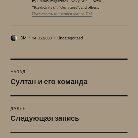
by literary magazines “Novy Mir”, “Neva”,
“Kreshchatyk”, “Our Street”, and others.
Посмотреть все записи автора DM
Автор
Опубликовано
Рубрики
DM
14.06.2008
Uncategorized
Навигация
НАЗАД
по
Султан и его команда
Предыдущая
запись:
записям
ДАЛЕЕ
Следующая запись
Следующая
запись: