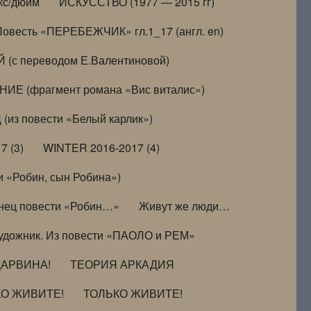
кс/дюйм
ИСКУССТВО (1977 — 2015 гг)
Повесть «ПЕРЕБЕЖЧИК» гл.1_17 (англ. en)
(с переводом Е.Валентиновой)
ИЕ (фрагмент романа «Вис виталис»)
(из повести «Белый карлик»)
7 (3)
WINTER 2016-2017 (4)
 «Робин, сын Робина»)
нец повести «Робин…»
Живут же люди…
удожник. Из повести «ПАОЛО и РЕМ»
ДАРВИНА!
ТЕОРИЯ АРКАДИЯ
КО ЖИВИТЕ!
ТОЛЬКО ЖИВИТЕ!