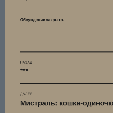
Обсуждение закрыто.
Навигация
НАЗАД
по
***
Предыдущая
запись:
записям
ДАЛЕЕ
Мистраль: кошка-одиночк
Следующая
запись: