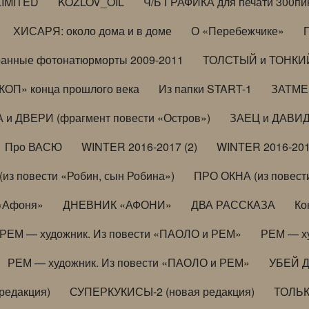
LIMITED
KOZLOV_OIL
Ч/Б ГРАФИКА для печати 300пи
ХИСАРЯ: около дома и в доме
О «Перебежчике»
анные фотонатюрморты 2009-2011
ТОЛСТЫЙ и ТОНКИЙ 
ОП» конца прошлого века
Из папки START-1
ЗАТМЕН
 и ДВЕРИ (фрагмент повести «Остров»)
ЗАЕЦ и ДАВИД 
Про ВАСЮ
WINTER 2016-2017 (2)
WINTER 2016-201
з повести «Робин, сын Робина»)
ПРО ОКНА (из повести
 «Афоня»
ДНЕВНИК «АФОНИ»
ДВА РАССКАЗА
Ко
РЕМ — художник. Из повести «ПАОЛО и РЕМ»
РЕМ — х
РЕМ — художник. Из повести «ПАОЛО и РЕМ»
УБЕЙ 
редакция)
СУПЕРКУКИСЫ-2 (новая редакция)
ТОЛЬ