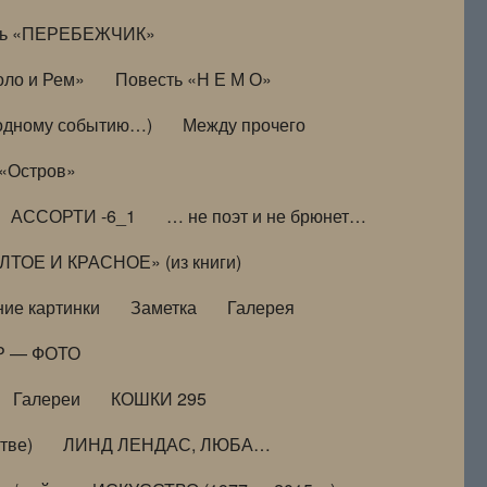
ть «ПЕРЕБЕЖЧИК»
оло и Рем»
Повесть «Н Е М О»
к одному событию…)
Между прочего
 «Остров»
АССОРТИ -6_1
… не поэт и не брюнет…
ТОЕ И КРАСНОЕ» (из книги)
ие картинки
Заметка
Галерея
Р — ФОТО
Галереи
КОШКИ 295
тве)
ЛИНД ЛЕНДАС, ЛЮБА…