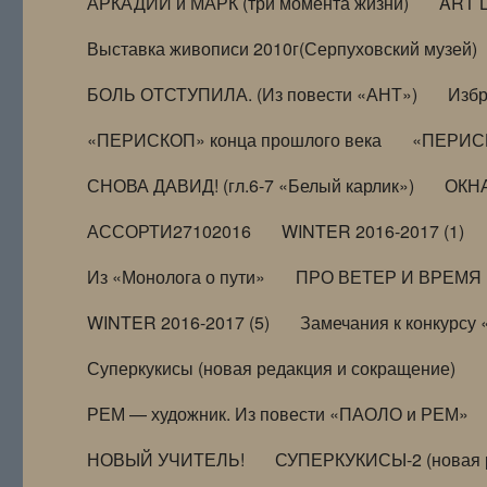
АРКАДИЙ и МАРК (три момента жизни)
ART 
Выставка живописи 2010г(Серпуховский музей)
БОЛЬ ОТСТУПИЛА. (Из повести «АНТ»)
Избр
«ПЕРИСКОП» конца прошлого века
«ПЕРИСК
СНОВА ДАВИД! (гл.6-7 «Белый карлик»)
ОКНА
АССОРТИ27102016
WINTER 2016-2017 (1)
Из «Монолога о пути»
ПРО ВЕТЕР И ВРЕМЯ (и
WINTER 2016-2017 (5)
Замечания к конкурсу
Суперкукисы (новая редакция и сокращение)
РЕМ — художник. Из повести «ПАОЛО и РЕМ»
НОВЫЙ УЧИТЕЛЬ!
СУПЕРКУКИСЫ-2 (новая 