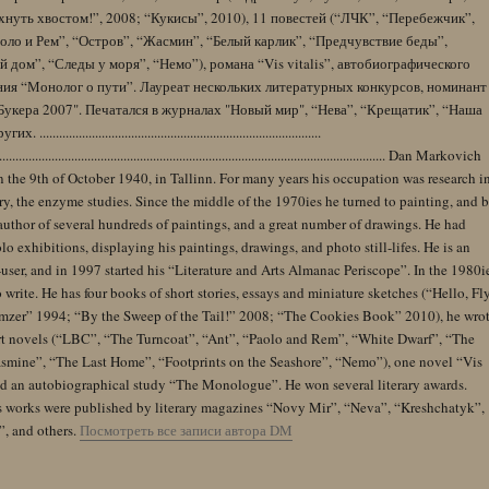
нуть хвостом!”, 2008; “Кукисы”, 2010), 11 повестей (“ЛЧК”, “Перебежчик”,
оло и Рем”, “Остров”, “Жасмин”, “Белый карлик”, “Предчувствие беды”,
 дом”, “Следы у моря”, “Немо”), романа “Vis vitalis”, автобиографического
ния “Монолог о пути”. Лауреат нескольких литературных конкурсов, номинант
Букера 2007". Печатался в журналах "Новый мир", “Нева”, “Крещатик”, “Наша
......................................................................................
........................................................................................................................ Dan Markovich
 the 9th of October 1940, in Tallinn. For many years his occupation was research i
y, the enzyme studies. Since the middle of the 1970ies he turned to painting, and 
author of several hundreds of paintings, and a great number of drawings. He had
lo exhibitions, displaying his paintings, drawings, and photo still-lifes. He is an
user, and in 1997 started his “Literature and Arts Almanac Periscope”. In the 1980i
 write. He has four books of short stories, essays and miniature sketches (“Hello, Fl
zer” 1994; “By the Sweep of the Tail!” 2008; “The Cookies Book” 2010), he wro
rt novels (“LBC”, “The Turncoat”, “Ant”, “Paolo and Rem”, “White Dwarf”, “The
Jasmine”, “The Last Home”, “Footprints on the Seashore”, “Nemo”), one novel “Vis
and an autobiographical study “The Monologue”. He won several literary awards.
s works were published by literary magazines “Novy Mir”, “Neva”, “Kreshchatyk”,
”, and others.
Посмотреть все записи автора DM