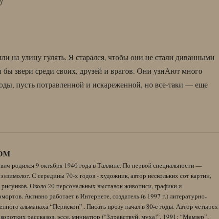
//
ли на улицу гулять. Я старался, чтобы они не стали диванными
 бы звери среди своих, друзей и врагов. Они узнАют много
оды, пусть потравленной и искареженной, но все-таки — еще
DM
вич родился 9 октября 1940 года в Таллине. По первой специальности —
энзимолог. С середины 70-х годов - художник, автор нескольких сот картин,
 рисунков. Около 20 персональных выставок живописи, графики и
ортов. Активно работает в Интернете, создатель (в 1997 г.) литературно-
нного альманаха “Перископ” . Писать прозу начал в 80-е годы. Автор четырех
коротких рассказов, эссе, миниатюр (“Здравствуй, муха!”, 1991; “Мамзер”,