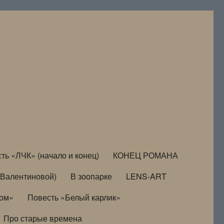
ть «ЛЧК» (начало и конец)
КОНЕЦ РОМАНА
Валентиновой)
В зоопарке
LENS-ART
дом»
Повесть «Белый карлик»
Про старые времена