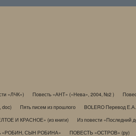
сти «ЛЧК»)
Повесть «АНТ» («Нева», 2004, №2 )
Повес
, doc)
Пять писем из прошлого
BOLERO Перевод Е.А.
ЛТОЕ И КРАСНОЕ» (из книги)
Из повести «Последний 
ь «РОБИН, СЫН РОБИНА»
ПОВЕСТЬ «ОСТРОВ» (ру)