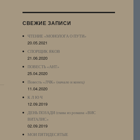
Журнала
(ЖЖ,
LJ
СВЕЖИЕ ЗАПИСИ
Archive)
ЧТЕНИЕ «МОНОЛОГА О ПУТИ»
20.05.2021
СПОРЩИК ЯКОВ
21.06.2020
ПОВЕСТЬ «АНТ»
25.04.2020
Повесть «ЛЧК» (начало и конец)
11.04.2020
К Л Ю Ч
12.09.2019
ДЕНЬ ПОЗАДИ (глава из романа «ВИС
ВИТАЛИС»
02.09.2019
МОИ ПЯТИДЕСЯТЫЕ