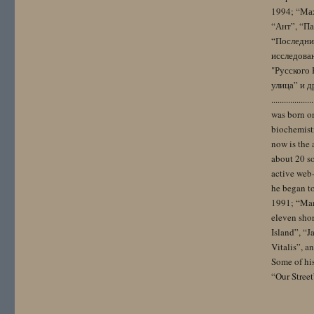
1994; “Мах
“Ант”, “Па
“Последний
исследова
"Русского 
улица” и других. 
..................
was born on
biochemistr
now is the 
about 20 so
active web-
he began to
1991; “Mam
eleven sho
Island”, “
Vitalis”, 
Some of hi
“Our Street