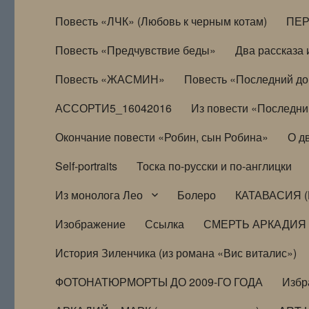
Повесть «ЛЧК» (Любовь к черным котам)
ПЕ
Повесть «Предчувствие беды»
Два рассказа и
Повесть «ЖАСМИН»
Повесть «Последний д
АССОРТИ5_16042016
Из повести «Последни
Окончание повести «Робин, сын Робина»
О д
Self-portraits
Тоска по-русски и по-англицки
Из монолога Лео
Болеро
КАТАВАСИЯ (
Изображение
Ссылка
СМЕРТЬ АРКАДИЯ
История Зиленчика (из романа «Вис виталис»)
ФОТОНАТЮРМОРТЫ ДО 2009-ГО ГОДА
Избр