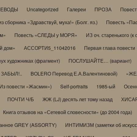
РЕВОДЫ
Uncategorized
Галереи
ПРОЗА
Повес
з сборника «Здравствуй, муха!» (Болг. яз.)
Повесть «Па
ом»
Повесть «СЛЕДЫ у МОРЯ»
ИЗ оч. старенького (
й дом»
АССОРТИ5_11042016
Первая глава повести
вух художниках (фрагмент)
ПОСЛУШАЙТЕ… (вариант)
ЗАБЫЛ!..
BOLERO Перевод Е.А.Валентиновой)
«ЖЕЛ
Из повести «Жасмин»)
Self-portraits
1985-ый
Осенн
ПОЧТИ Ч/Б
ЖЖ (LJ) десять лет тому назад
ХИСА
Книга отзывов на «Сетевой словесности» (до 2004 года)
анное GREY (ASSORTY)
ИНТИМИЗМ (заметки об искусс