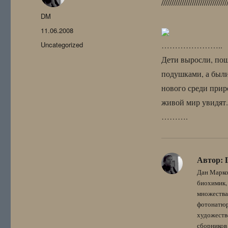
////////////////////////////////
Автор
DM
Опубликовано
11.06.2008
Рубрики
Uncategorized
…………………..
Дети выросли, пош
подушками, а были
нового среди прир
живой мир увидят.
……….
Автор:
Дан Марко
биохимик, 
множества
фотонатюрм
художестве
сборников 