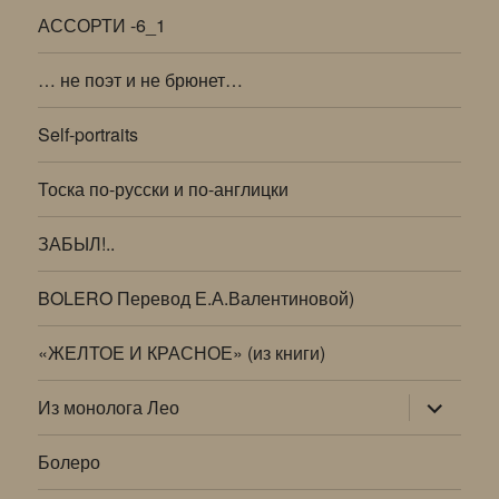
АССОРТИ -6_1
… не поэт и не брюнет…
Self-portraits
Тоска по-русски и по-англицки
ЗАБЫЛ!..
BOLERO Перевод Е.А.Валентиновой)
«ЖЕЛТОЕ И КРАСНОЕ» (из книги)
раскрыт
Из монолога Лео
дочернее
меню
Болеро