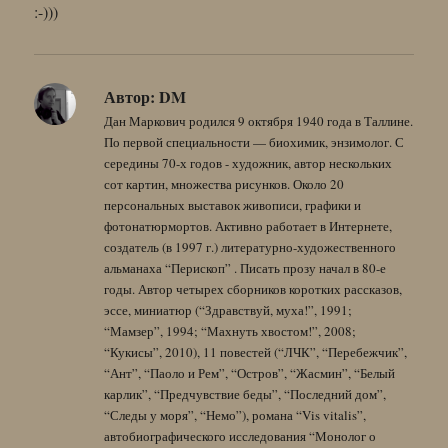
:-)))
Автор:
DM
Дан Маркович родился 9 октября 1940 года в Таллине.
По первой специальности — биохимик, энзимолог. С
середины 70-х годов - художник, автор нескольких
сот картин, множества рисунков. Около 20
персональных выставок живописи, графики и
фотонатюрмортов. Активно работает в Интернете,
создатель (в 1997 г.) литературно-художественного
альманаха “Перископ” . Писать прозу начал в 80-е
годы. Автор четырех сборников коротких рассказов,
эссе, миниатюр (“Здравствуй, муха!”, 1991;
“Мамзер”, 1994; “Махнуть хвостом!”, 2008;
“Кукисы”, 2010), 11 повестей (“ЛЧК”, “Перебежчик”,
“Ант”, “Паоло и Рем”, “Остров”, “Жасмин”, “Белый
карлик”, “Предчувствие беды”, “Последний дом”,
“Следы у моря”, “Немо”), романа “Vis vitalis”,
автобиографического исследования “Монолог о