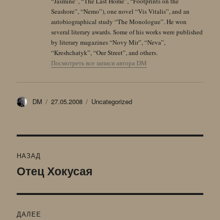
“Jasmine”, “The Last Home”, “Footprints on the
Seashore”, “Nemo”), one novel “Vis Vitalis”, and an
autobiographical study “The Monologue”. He won
several literary awards. Some of his works were published
by literary magazines “Novy Mir”, “Neva”,
“Kreshchatyk”, “Our Street”, and others.
Посмотреть все записи автора DM
Автор
Опубликовано
Рубрики
DM
27.05.2008
Uncategorized
Навигация
НАЗАД
по
Отец Хокусая
Предыдущая
запись:
записям
ДАЛЕЕ