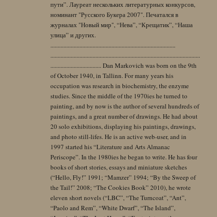
пути”. Лауреат нескольких литературных конкурсов,
номинант "Русского Букера 2007". Печатался в
журналах "Новый мир", “Нева”, “Крещатик”, “Наша
улица” и других.
......................................................................................
.......................................................................................................
................................... Dan Markovich was born on the 9th
of October 1940, in Tallinn. For many years his
occupation was research in biochemistry, the enzyme
studies. Since the middle of the 1970ies he turned to
painting, and by now is the author of several hundreds of
paintings, and a great number of drawings. He had about
20 solo exhibitions, displaying his paintings, drawings,
and photo still-lifes. He is an active web-user, and in
1997 started his “Literature and Arts Almanac
Periscope”. In the 1980ies he began to write. He has four
books of short stories, essays and miniature sketches
(“Hello, Fly!” 1991; “Mamzer” 1994; “By the Sweep of
the Tail!” 2008; “The Cookies Book” 2010), he wrote
eleven short novels (“LBC”, “The Turncoat”, “Ant”,
“Paolo and Rem”, “White Dwarf”, “The Island”,