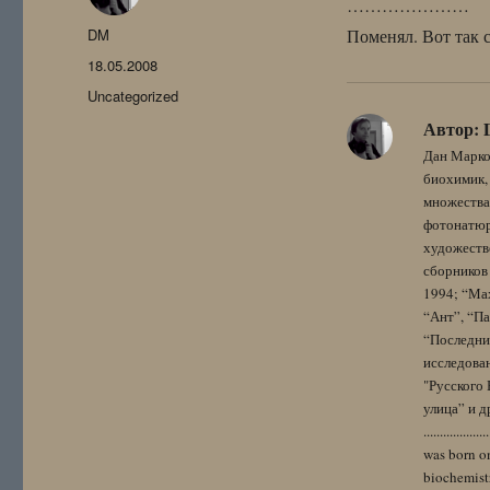
…………………
Автор
DM
Поменял. Вот так 
Опубликовано
18.05.2008
Рубрики
Uncategorized
Автор:
Дан Марко
биохимик, 
множества
фотонатюрм
художестве
сборников 
1994; “Мах
“Ант”, “Па
“Последний
исследова
"Русского 
улица” и других. 
..................
was born on
biochemistr