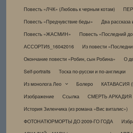
Повесть «ЛЧК» (Любовь к черным котам)
ПЕ
Повесть «Предчувствие беды»
Два рассказа и
Повесть «ЖАСМИН»
Повесть «Последний д
АССОРТИ5_16042016
Из повести «Последни
Окончание повести «Робин, сын Робина»
О д
Self-portraits
Тоска по-русски и по-англицки
Из монолога Лео
Болеро
КАТАВАСИЯ (
Изображение
Ссылка
СМЕРТЬ АРКАДИЯ
История Зиленчика (из романа «Вис виталис»)
ФОТОНАТЮРМОРТЫ ДО 2009-ГО ГОДА
Избр