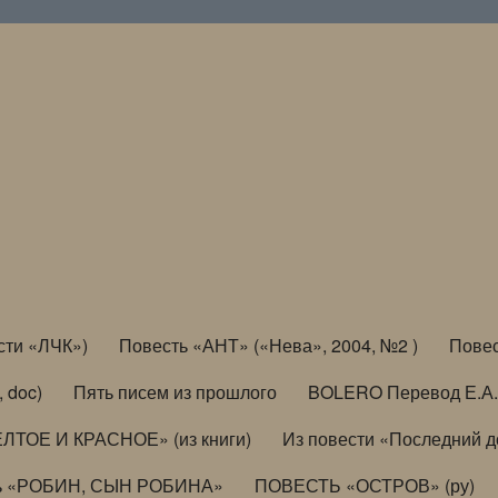
сти «ЛЧК»)
Повесть «АНТ» («Нева», 2004, №2 )
Повес
, doc)
Пять писем из прошлого
BOLERO Перевод Е.А.
ЛТОЕ И КРАСНОЕ» (из книги)
Из повести «Последний 
ь «РОБИН, СЫН РОБИНА»
ПОВЕСТЬ «ОСТРОВ» (ру)