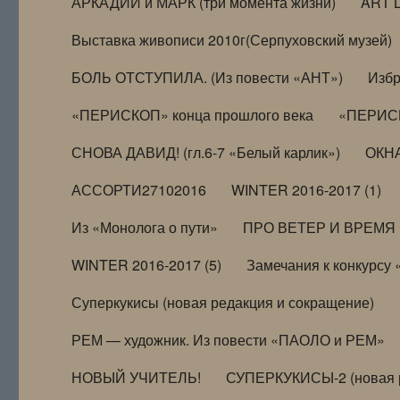
АРКАДИЙ и МАРК (три момента жизни)
ART 
Выставка живописи 2010г(Серпуховский музей)
БОЛЬ ОТСТУПИЛА. (Из повести «АНТ»)
Избр
«ПЕРИСКОП» конца прошлого века
«ПЕРИСК
СНОВА ДАВИД! (гл.6-7 «Белый карлик»)
ОКНА
АССОРТИ27102016
WINTER 2016-2017 (1)
Из «Монолога о пути»
ПРО ВЕТЕР И ВРЕМЯ (и
WINTER 2016-2017 (5)
Замечания к конкурсу
Суперкукисы (новая редакция и сокращение)
РЕМ — художник. Из повести «ПАОЛО и РЕМ»
НОВЫЙ УЧИТЕЛЬ!
СУПЕРКУКИСЫ-2 (новая 