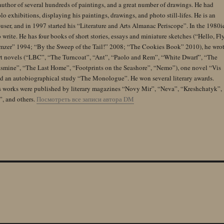
author of several hundreds of paintings, and a great number of drawings. He had
lo exhibitions, displaying his paintings, drawings, and photo still-lifes. He is an
user, and in 1997 started his “Literature and Arts Almanac Periscope”. In the 1980i
 write. He has four books of short stories, essays and miniature sketches (“Hello, Fl
zer” 1994; “By the Sweep of the Tail!” 2008; “The Cookies Book” 2010), he wro
rt novels (“LBC”, “The Turncoat”, “Ant”, “Paolo and Rem”, “White Dwarf”, “The
Jasmine”, “The Last Home”, “Footprints on the Seashore”, “Nemo”), one novel “Vis
and an autobiographical study “The Monologue”. He won several literary awards.
s works were published by literary magazines “Novy Mir”, “Neva”, “Kreshchatyk”,
”, and others.
Посмотреть все записи автора DM