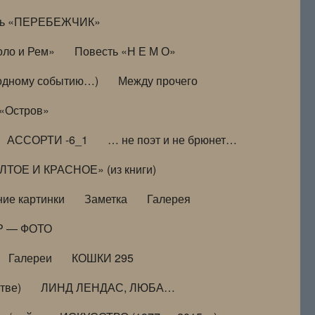
ть «ПЕРЕБЕЖЧИК»
оло и Рем»
Повесть «Н Е М О»
к одному событию…)
Между прочего
 «Остров»
АССОРТИ -6_1
… не поэт и не брюнет…
ТОЕ И КРАСНОЕ» (из книги)
ие картинки
Заметка
Галерея
Р — ФОТО
Галереи
КОШКИ 295
тве)
ЛИНД ЛЕНДАС, ЛЮБА…