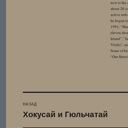
now is the 
about 20 so
active web-
he began to
1991; “Mam
eleven sho
Island”, “
Vitalis”, 
Some of hi
“Our Street
Навигация
НАЗАД
по
Хокусай и Гюльчатай
Предыдущая
запись:
записям