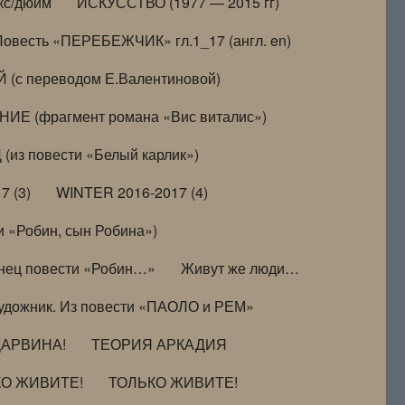
кс/дюйм
ИСКУССТВО (1977 — 2015 гг)
Повесть «ПЕРЕБЕЖЧИК» гл.1_17 (англ. en)
(с переводом Е.Валентиновой)
ИЕ (фрагмент романа «Вис виталис»)
(из повести «Белый карлик»)
7 (3)
WINTER 2016-2017 (4)
 «Робин, сын Робина»)
нец повести «Робин…»
Живут же люди…
удожник. Из повести «ПАОЛО и РЕМ»
ДАРВИНА!
ТЕОРИЯ АРКАДИЯ
КО ЖИВИТЕ!
ТОЛЬКО ЖИВИТЕ!