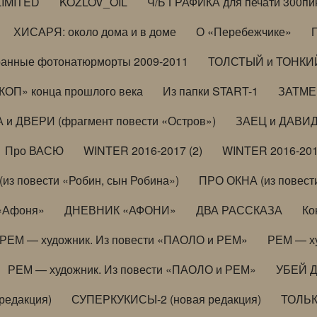
LIMITED
KOZLOV_OIL
Ч/Б ГРАФИКА для печати 300пи
ХИСАРЯ: около дома и в доме
О «Перебежчике»
анные фотонатюрморты 2009-2011
ТОЛСТЫЙ и ТОНКИЙ 
ОП» конца прошлого века
Из папки START-1
ЗАТМЕН
 и ДВЕРИ (фрагмент повести «Остров»)
ЗАЕЦ и ДАВИД 
Про ВАСЮ
WINTER 2016-2017 (2)
WINTER 2016-201
з повести «Робин, сын Робина»)
ПРО ОКНА (из повести
 «Афоня»
ДНЕВНИК «АФОНИ»
ДВА РАССКАЗА
Ко
РЕМ — художник. Из повести «ПАОЛО и РЕМ»
РЕМ — х
РЕМ — художник. Из повести «ПАОЛО и РЕМ»
УБЕЙ 
редакция)
СУПЕРКУКИСЫ-2 (новая редакция)
ТОЛЬ