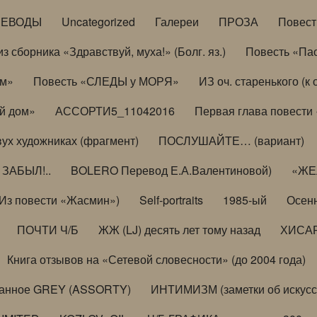
РЕВОДЫ
Uncategorized
Галереи
ПРОЗА
Повес
з сборника «Здравствуй, муха!» (Болг. яз.)
Повесть «Па
ом»
Повесть «СЛЕДЫ у МОРЯ»
ИЗ оч. старенького (
й дом»
АССОРТИ5_11042016
Первая глава повести
вух художниках (фрагмент)
ПОСЛУШАЙТЕ… (вариант)
ЗАБЫЛ!..
BOLERO Перевод Е.А.Валентиновой)
«ЖЕЛ
Из повести «Жасмин»)
Self-portraits
1985-ый
Осенн
ПОЧТИ Ч/Б
ЖЖ (LJ) десять лет тому назад
ХИСА
Книга отзывов на «Сетевой словесности» (до 2004 года)
анное GREY (ASSORTY)
ИНТИМИЗМ (заметки об искусс