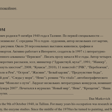
спокойнее.
DM
вич родился 9 октября 1940 года в Таллине. По первой специальности —
энзимолог. С середины 70-х годов - художник, автор нескольких сот картин,
 рисунков. Около 20 персональных выставок живописи, графики и
ортов. Активно работает в Интернете, создатель (в 1997 г.) литературно-
нного альманаха “Перископ” . Писать прозу начал в 80-е годы. Автор четырех
коротких рассказов, эссе, миниатюр (“Здравствуй, муха!”, 1991; “Мамзер”,
нуть хвостом!”, 2008; “Кукисы”, 2010), 11 повестей (“ЛЧК”, “Перебежчик”,
оло и Рем”, “Остров”, “Жасмин”, “Белый карлик”, “Предчувствие беды”,
 дом”, “Следы у моря”, “Немо”), романа “Vis vitalis”, автобиографического
ния “Монолог о пути”. Лауреат нескольких литературных конкурсов, номинант
Букера 2007". Печатался в журналах "Новый мир", “Нева”, “Крещатик”, “Наша
......................................................................................
........................................................................................................................ Dan Markovich
 the 9th of October 1940, in Tallinn. For many years his occupation was research i
y, the enzyme studies. Since the middle of the 1970ies he turned to painting, and 