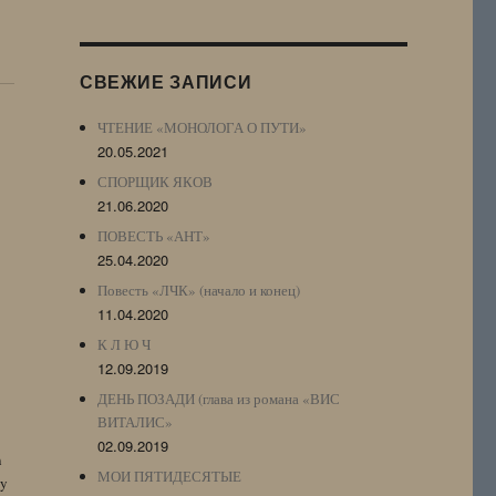
Журнала
(ЖЖ,
LJ
СВЕЖИЕ ЗАПИСИ
Archive)
ЧТЕНИЕ «МОНОЛОГА О ПУТИ»
20.05.2021
СПОРЩИК ЯКОВ
21.06.2020
ПОВЕСТЬ «АНТ»
25.04.2020
Повесть «ЛЧК» (начало и конец)
11.04.2020
К Л Ю Ч
12.09.2019
ДЕНЬ ПОЗАДИ (глава из романа «ВИС
ВИТАЛИС»
02.09.2019
n
МОИ ПЯТИДЕСЯТЫЕ
by