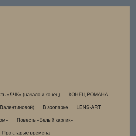
ть «ЛЧК» (начало и конец)
КОНЕЦ РОМАНА
Валентиновой)
В зоопарке
LENS-ART
дом»
Повесть «Белый карлик»
Про старые времена