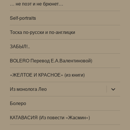
… не поэт и не брюнет…
Self-portraits
Тоска по-русски и по-англицки
ЗАБЫЛ!..
BOLERO Перевод Е.А.Валентиновой)
«ЖЕЛТОЕ И КРАСНОЕ» (из книги)
раскрыт
Из монолога Лео
дочернее
меню
Болеро
КАТАВАСИЯ (Из повести «Жасмин»)