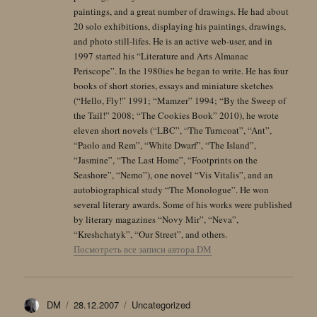
paintings, and a great number of drawings. He had about
20 solo exhibitions, displaying his paintings, drawings,
and photo still-lifes. He is an active web-user, and in
1997 started his “Literature and Arts Almanac
Periscope”. In the 1980ies he began to write. He has four
books of short stories, essays and miniature sketches
(“Hello, Fly!” 1991; “Mamzer” 1994; “By the Sweep of
the Tail!” 2008; “The Cookies Book” 2010), he wrote
eleven short novels (“LBC”, “The Turncoat”, “Ant”,
“Paolo and Rem”, “White Dwarf”, “The Island”,
“Jasmine”, “The Last Home”, “Footprints on the
Seashore”, “Nemo”), one novel “Vis Vitalis”, and an
autobiographical study “The Monologue”. He won
several literary awards. Some of his works were published
by literary magazines “Novy Mir”, “Neva”,
“Kreshchatyk”, “Our Street”, and others.
Посмотреть все записи автора DM
Автор
Опубликовано
Рубрики
DM
28.12.2007
Uncategorized