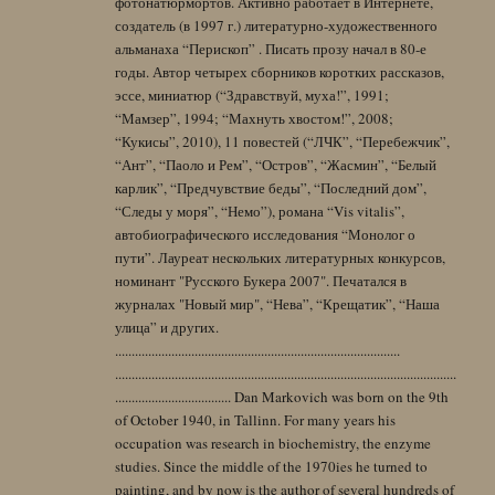
фотонатюрмортов. Активно работает в Интернете,
создатель (в 1997 г.) литературно-художественного
альманаха “Перископ” . Писать прозу начал в 80-е
годы. Автор четырех сборников коротких рассказов,
эссе, миниатюр (“Здравствуй, муха!”, 1991;
“Мамзер”, 1994; “Махнуть хвостом!”, 2008;
“Кукисы”, 2010), 11 повестей (“ЛЧК”, “Перебежчик”,
“Ант”, “Паоло и Рем”, “Остров”, “Жасмин”, “Белый
карлик”, “Предчувствие беды”, “Последний дом”,
“Следы у моря”, “Немо”), романа “Vis vitalis”,
автобиографического исследования “Монолог о
пути”. Лауреат нескольких литературных конкурсов,
номинант "Русского Букера 2007". Печатался в
журналах "Новый мир", “Нева”, “Крещатик”, “Наша
улица” и других.
......................................................................................
.......................................................................................................
................................... Dan Markovich was born on the 9th
of October 1940, in Tallinn. For many years his
occupation was research in biochemistry, the enzyme
studies. Since the middle of the 1970ies he turned to
painting, and by now is the author of several hundreds of