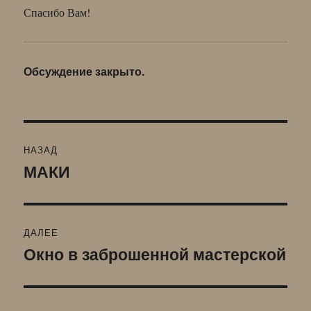
Спасибо Вам!
Обсуждение закрыто.
Навигация
НАЗАД
по
МАКИ
Предыдущая
запись:
записям
ДАЛЕЕ
Окно в заброшенной мастерской
Следующая
запись: