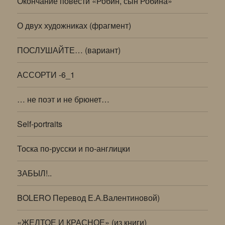
Окончание повести «Робин, сын Робина»
О двух художниках (фрагмент)
ПОСЛУШАЙТЕ… (вариант)
АССОРТИ -6_1
… не поэт и не брюнет…
Self-portraits
Тоска по-русски и по-англицки
ЗАБЫЛ!..
BOLERO Перевод Е.А.Валентиновой)
«ЖЕЛТОЕ И КРАСНОЕ» (из книги)