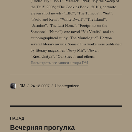
(“Hello, Fly!” 1991; “Mamzer” 1994; “By the Sweep of
the Tail!” 2008; “The Cookies Book” 2010), he wrote
eleven short novels (“LBC”, “The Turncoat”, “Ant”,
“Paolo and Rem”, “White Dwarf”, “The Island”,
“Jasmine”, “The Last Home”, “Footprints on the
Seashore”, “Nemo”), one novel “Vis Vitalis”, and an
autobiographical study “The Monologue”. He won
several literary awards. Some of his works were published
by literary magazines “Novy Mir”, “Neva”,
“Kreshchatyk”, “Our Street”, and others.
Посмотреть все записи автора DM
Автор
Опубликовано
Рубрики
DM
24.12.2007
Uncategorized
Навигация
НАЗАД
по
Вечерняя прогулка
Предыдущая