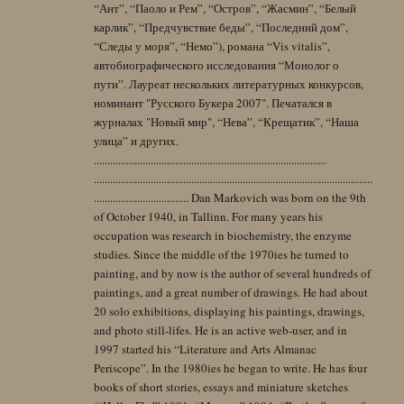
“Ант”, “Паоло и Рем”, “Остров”, “Жасмин”, “Белый
карлик”, “Предчувствие беды”, “Последний дом”,
“Следы у моря”, “Немо”), романа “Vis vitalis”,
автобиографического исследования “Монолог о
пути”. Лауреат нескольких литературных конкурсов,
номинант "Русского Букера 2007". Печатался в
журналах "Новый мир", “Нева”, “Крещатик”, “Наша
улица” и других.
......................................................................................
.......................................................................................................
................................... Dan Markovich was born on the 9th
of October 1940, in Tallinn. For many years his
occupation was research in biochemistry, the enzyme
studies. Since the middle of the 1970ies he turned to
painting, and by now is the author of several hundreds of
paintings, and a great number of drawings. He had about
20 solo exhibitions, displaying his paintings, drawings,
and photo still-lifes. He is an active web-user, and in
1997 started his “Literature and Arts Almanac
Periscope”. In the 1980ies he began to write. He has four
books of short stories, essays and miniature sketches