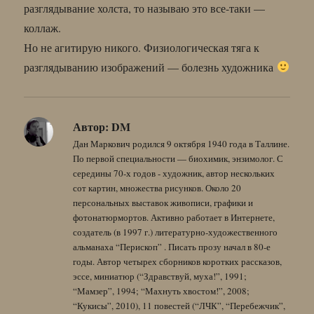
разглядывание холста, то называю это все-таки —
коллаж.
Но не агитирую никого. Физиологическая тяга к
разглядыванию изображений — болезнь художника
Автор:
DM
Дан Маркович родился 9 октября 1940 года в Таллине.
По первой специальности — биохимик, энзимолог. С
середины 70-х годов - художник, автор нескольких
сот картин, множества рисунков. Около 20
персональных выставок живописи, графики и
фотонатюрмортов. Активно работает в Интернете,
создатель (в 1997 г.) литературно-художественного
альманаха “Перископ” . Писать прозу начал в 80-е
годы. Автор четырех сборников коротких рассказов,
эссе, миниатюр (“Здравствуй, муха!”, 1991;
“Мамзер”, 1994; “Махнуть хвостом!”, 2008;
“Кукисы”, 2010), 11 повестей (“ЛЧК”, “Перебежчик”,