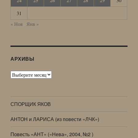
24
25
26
27
28
29
30
31
« Ноя
Янв »
АРХИВЫ
Архивы
СПОРЩИК ЯКОВ
АНТОН и ЛАРИСА (из повести «ЛЧК»)
Повесть «АНТ» («Нева», 2004, №2 )