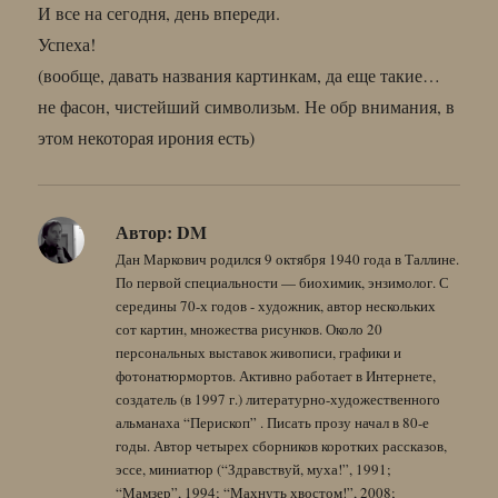
И все на сегодня, день впереди.
Успеха!
(вообще, давать названия картинкам, да еще такие…
не фасон, чистейший символизьм. Не обр внимания, в
этом некоторая ирония есть)
Автор:
DM
Дан Маркович родился 9 октября 1940 года в Таллине.
По первой специальности — биохимик, энзимолог. С
середины 70-х годов - художник, автор нескольких
сот картин, множества рисунков. Около 20
персональных выставок живописи, графики и
фотонатюрмортов. Активно работает в Интернете,
создатель (в 1997 г.) литературно-художественного
альманаха “Перископ” . Писать прозу начал в 80-е
годы. Автор четырех сборников коротких рассказов,
эссе, миниатюр (“Здравствуй, муха!”, 1991;
“Мамзер”, 1994; “Махнуть хвостом!”, 2008;