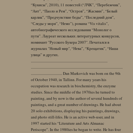
“Кукисы”, 2010), 11 повестей (“ЛЧК”, “Перебежчик”,
“Ант”, “Паоло и Рем”, “Остров”, “Жасмин”, “Белый
карлик”, “Предчувствие беды”, “Последний дом”,
“Следы у моря”, “Немо”), романа “Vis vitalis”,
автобиографического исследования “Монолог о
пути”. Лауреат нескольких литературных конкурсов,
номинант "Русского Букера 2007". Печатался в
журналах "Новый мир", “Нева”, “Крещатик”, “Наша
улица” и других.
......................................................................................
.......................................................................................................
................................... Dan Markovich was born on the 9th
of October 1940, in Tallinn. For many years his
occupation was research in biochemistry, the enzyme
studies. Since the middle of the 1970ies he turned to
painting, and by now is the author of several hundreds of
paintings, and a great number of drawings. He had about
20 solo exhibitions, displaying his paintings, drawings,
and photo still-lifes. He is an active web-user, and in
1997 started his “Literature and Arts Almanac
Periscope”. In the 1980ies he began to write. He has four