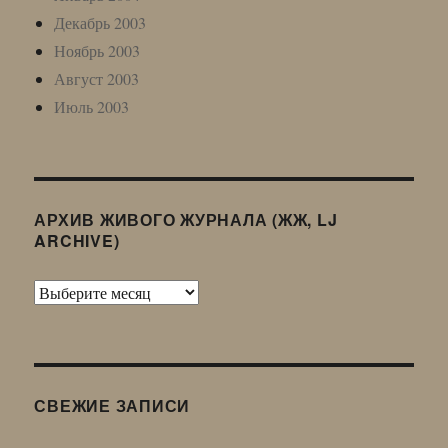
Декабрь 2003
Ноябрь 2003
Август 2003
Июль 2003
АРХИВ ЖИВОГО ЖУРНАЛА (ЖЖ, LJ
ARCHIVE)
Архив
Живого
Журнала
(ЖЖ,
LJ
СВЕЖИЕ ЗАПИСИ
Archive)