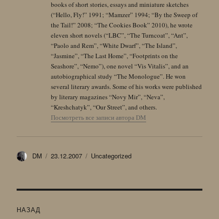
books of short stories, essays and miniature sketches
(“Hello, Fly!” 1991; “Mamzer” 1994; “By the Sweep of
the Tail!” 2008; “The Cookies Book” 2010), he wrote
eleven short novels (“LBC”, “The Turncoat”, “Ant”,
“Paolo and Rem”, “White Dwarf”, “The Island”,
“Jasmine”, “The Last Home”, “Footprints on the
Seashore”, “Nemo”), one novel “Vis Vitalis”, and an
autobiographical study “The Monologue”. He won
several literary awards. Some of his works were published
by literary magazines “Novy Mir”, “Neva”,
“Kreshchatyk”, “Our Street”, and others.
Посмотреть все записи автора DM
Автор
Опубликовано
Рубрики
DM
23.12.2007
Uncategorized
Навигация
НАЗАД