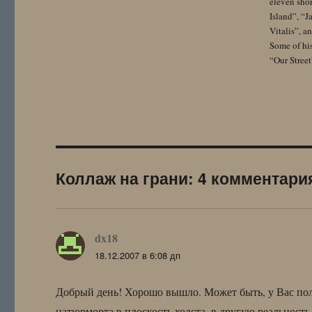
eleven sho
Island”, “
Vitalis”, 
Some of hi
“Our Street
Коллаж на грани: 4 комментари
dx18
:
18.12.2007 в 6:08 дп
Добрый день! Хорошо вышло. Может быть, у Вас полу
натюрморта в плоскость холста, в другую реальност