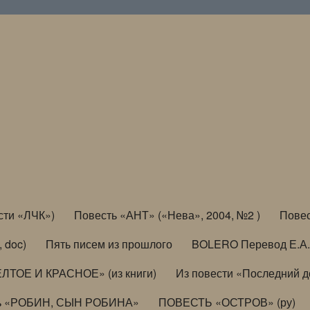
сти «ЛЧК»)
Повесть «АНТ» («Нева», 2004, №2 )
Повес
, doc)
Пять писем из прошлого
BOLERO Перевод Е.А.
ЛТОЕ И КРАСНОЕ» (из книги)
Из повести «Последний 
ь «РОБИН, СЫН РОБИНА»
ПОВЕСТЬ «ОСТРОВ» (ру)