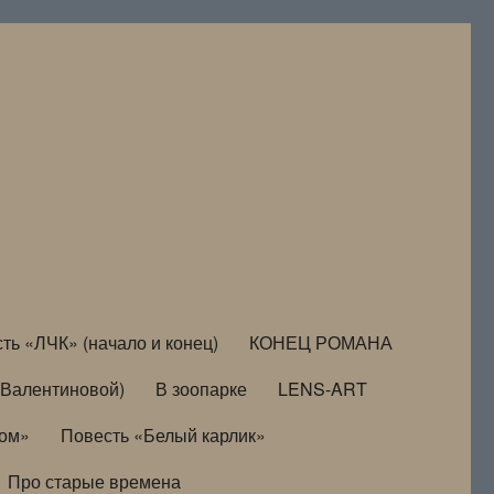
ть «ЛЧК» (начало и конец)
КОНЕЦ РОМАНА
Валентиновой)
В зоопарке
LENS-ART
дом»
Повесть «Белый карлик»
Про старые времена