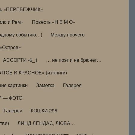
ть «ПЕРЕБЕЖЧИК»
оло и Рем»
Повесть «Н Е М О»
к одному событию…)
Между прочего
 «Остров»
АССОРТИ -6_1
… не поэт и не брюнет…
ТОЕ И КРАСНОЕ» (из книги)
ие картинки
Заметка
Галерея
Р — ФОТО
Галереи
КОШКИ 295
тве)
ЛИНД ЛЕНДАС, ЛЮБА…