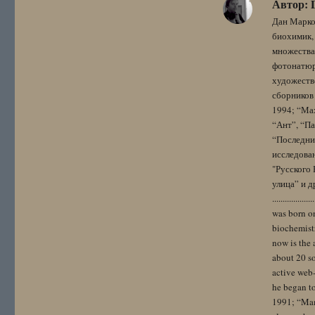
Автор:
Дан Марко
биохимик, 
множества
фотонатюрм
художестве
сборников 
1994; “Мах
“Ант”, “Па
“Последний
исследова
"Русского 
улица” и других. 
..................
was born on
biochemistr
now is the 
about 20 so
active web-
he began to
1991; “Mam