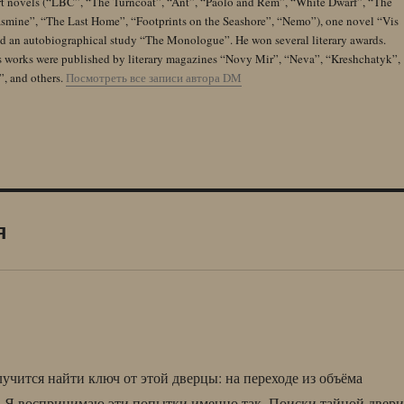
rt novels (“LBC”, “The Turncoat”, “Ant”, “Paolo and Rem”, “White Dwarf”, “The
Jasmine”, “The Last Home”, “Footprints on the Seashore”, “Nemo”), one novel “Vis
and an autobiographical study “The Monologue”. He won several literary awards.
s works were published by literary magazines “Novy Mir”, “Neva”, “Kreshchatyk”,
”, and others.
Посмотреть все записи автора DM
я
чится найти ключ от этой дверцы: на переходе из объёма
ь. Я воспринимаю эти попытки именно так. Поиски тайной двери