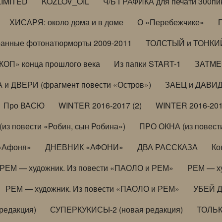
LIMITED
KOZLOV_OIL
Ч/Б ГРАФИКА для печати 300пи
ХИСАРЯ: около дома и в доме
О «Перебежчике»
анные фотонатюрморты 2009-2011
ТОЛСТЫЙ и ТОНКИЙ 
ОП» конца прошлого века
Из папки START-1
ЗАТМЕН
 и ДВЕРИ (фрагмент повести «Остров»)
ЗАЕЦ и ДАВИД 
Про ВАСЮ
WINTER 2016-2017 (2)
WINTER 2016-201
з повести «Робин, сын Робина»)
ПРО ОКНА (из повести
 «Афоня»
ДНЕВНИК «АФОНИ»
ДВА РАССКАЗА
Ко
РЕМ — художник. Из повести «ПАОЛО и РЕМ»
РЕМ — х
РЕМ — художник. Из повести «ПАОЛО и РЕМ»
УБЕЙ 
редакция)
СУПЕРКУКИСЫ-2 (новая редакция)
ТОЛЬ