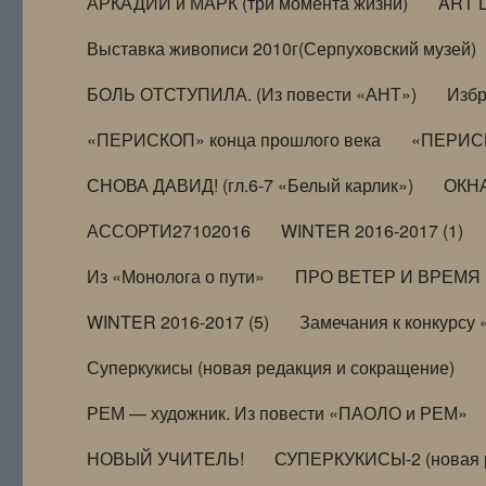
АРКАДИЙ и МАРК (три момента жизни)
ART 
Выставка живописи 2010г(Серпуховский музей)
БОЛЬ ОТСТУПИЛА. (Из повести «АНТ»)
Избр
«ПЕРИСКОП» конца прошлого века
«ПЕРИСК
СНОВА ДАВИД! (гл.6-7 «Белый карлик»)
ОКНА
АССОРТИ27102016
WINTER 2016-2017 (1)
Из «Монолога о пути»
ПРО ВЕТЕР И ВРЕМЯ (и
WINTER 2016-2017 (5)
Замечания к конкурсу
Суперкукисы (новая редакция и сокращение)
РЕМ — художник. Из повести «ПАОЛО и РЕМ»
НОВЫЙ УЧИТЕЛЬ!
СУПЕРКУКИСЫ-2 (новая 