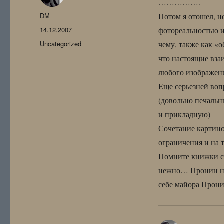
…………….
Автор
DM
Потом я отошел, н
Опубликовано
14.12.2007
фотореальностью и
Рубрики
Uncategorized
чему, также как «
что настоящие вза
любого изображени
Еще серьезней воп
(довольно печальн
и прикладную)
Сочетание картино
ограничения и на т
Помните книжки с 
нежно… Пронин не 
себе майора Про