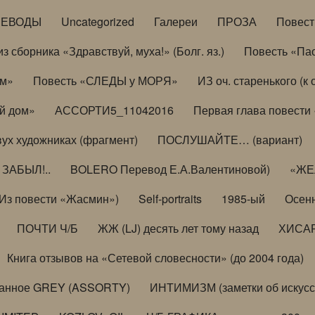
РЕВОДЫ
Uncategorized
Галереи
ПРОЗА
Повес
з сборника «Здравствуй, муха!» (Болг. яз.)
Повесть «Па
ом»
Повесть «СЛЕДЫ у МОРЯ»
ИЗ оч. старенького (
й дом»
АССОРТИ5_11042016
Первая глава повести
вух художниках (фрагмент)
ПОСЛУШАЙТЕ… (вариант)
ЗАБЫЛ!..
BOLERO Перевод Е.А.Валентиновой)
«ЖЕЛ
Из повести «Жасмин»)
Self-portraits
1985-ый
Осенн
ПОЧТИ Ч/Б
ЖЖ (LJ) десять лет тому назад
ХИСА
Книга отзывов на «Сетевой словесности» (до 2004 года)
анное GREY (ASSORTY)
ИНТИМИЗМ (заметки об искусс