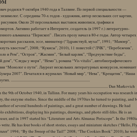
DM
вич родился 9 октября 1940 года в Таллине. По первой специальности —
энзимолог. С середины 70-х годов - художник, автор нескольких сот картин,
 рисунков. Около 20 персональных выставок живописи, графики и
ортов. Активно работает в Интернете, создатель (в 1997 г.) литературно-
нного альманаха “Перископ” . Писать прозу начал в 80-е годы. Автор четырех
коротких рассказов, эссе, миниатюр (“Здравствуй, муха!”, 1991; “Мамзер”,
нуть хвостом!”, 2008; “Кукисы”, 2010), 11 повестей (“ЛЧК”, “Перебежчик”,
оло и Рем”, “Остров”, “Жасмин”, “Белый карлик”, “Предчувствие беды”,
 дом”, “Следы у моря”, “Немо”), романа “Vis vitalis”, автобиографического
ния “Монолог о пути”. Лауреат нескольких литературных конкурсов, номинант
Букера 2007". Печатался в журналах "Новый мир", “Нева”, “Крещатик”, “Наша
......................................................................................
........................................................................................................................ Dan Markovich
 the 9th of October 1940, in Tallinn. For many years his occupation was research i
y, the enzyme studies. Since the middle of the 1970ies he turned to painting, and 
author of several hundreds of paintings, and a great number of drawings. He had
lo exhibitions, displaying his paintings, drawings, and photo still-lifes. He is an
user, and in 1997 started his “Literature and Arts Almanac Periscope”. In the 1980i
 write. He has four books of short stories, essays and miniature sketches (“Hello, Fl
zer” 1994; “By the Sweep of the Tail!” 2008; “The Cookies Book” 2010), he wro