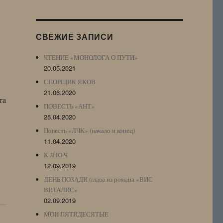
Журнала
(ЖЖ,
LJ
СВЕЖИЕ ЗАПИСИ
Archive)
ЧТЕНИЕ «МОНОЛОГА О ПУТИ»
20.05.2021
СПОРЩИК ЯКОВ
21.06.2020
та
ПОВЕСТЬ «АНТ»
25.04.2020
Повесть «ЛЧК» (начало и конец)
11.04.2020
К Л Ю Ч
12.09.2019
ДЕНЬ ПОЗАДИ (глава из романа «ВИС
ВИТАЛИС»
02.09.2019
МОИ ПЯТИДЕСЯТЫЕ