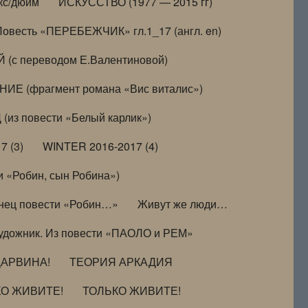
кс/дюйм
ИСКУССТВО (1977 — 2015 гг)
Повесть «ПЕРЕБЕЖЧИК» гл.1_17 (англ. en)
(с переводом Е.Валентиновой)
ИЕ (фрагмент романа «Вис виталис»)
(из повести «Белый карлик»)
7 (3)
WINTER 2016-2017 (4)
 «Робин, сын Робина»)
нец повести «Робин…»
Живут же люди…
удожник. Из повести «ПАОЛО и РЕМ»
ДАРВИНА!
ТЕОРИЯ АРКАДИЯ
КО ЖИВИТЕ!
ТОЛЬКО ЖИВИТЕ!