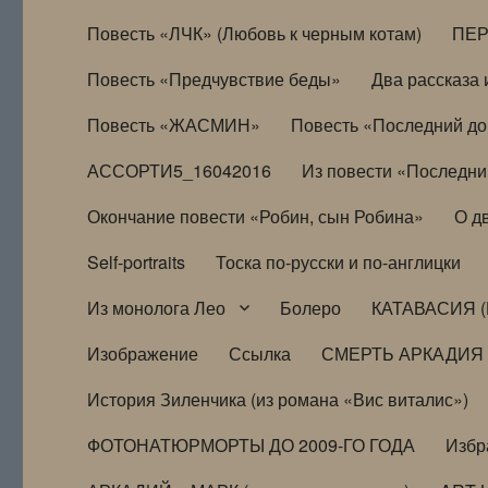
Повесть «ЛЧК» (Любовь к черным котам)
ПЕ
Повесть «Предчувствие беды»
Два рассказа и
Повесть «ЖАСМИН»
Повесть «Последний д
АССОРТИ5_16042016
Из повести «Последни
Окончание повести «Робин, сын Робина»
О д
Self-portraits
Тоска по-русски и по-англицки
Из монолога Лео
Болеро
КАТАВАСИЯ (
Изображение
Ссылка
СМЕРТЬ АРКАДИЯ
История Зиленчика (из романа «Вис виталис»)
ФОТОНАТЮРМОРТЫ ДО 2009-ГО ГОДА
Избр