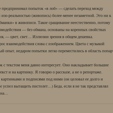
е предпринимал попыток «в лоб» — сделать переход между
 изо-реальностью (живопись) более-менее незаметной. Это ни к
обманки» в живописи. Такое сращивание неестественно, потому
имодействия — без обмана, основаны на коренных свойствах
я, — цвет, свет… Иллюзии зрения в общем дешевка.
рос взаимодействия слова с изображением. Цвета с музыкой
ый опыт, недаром попытки легко переместились в область попар
к с текстом меня давно интересует. Оно накладывает большие
екст и на картинку. Я говорю о рассказе, а не о репортаже.
картинками и подписями под ними (он целовал ее долго и
успел вытащить пистолет…) Беда, если я не так представлял
нина…