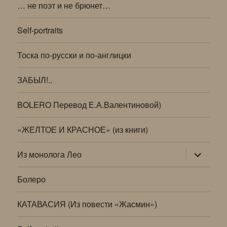
… не поэт и не брюнет…
Self-portraits
Тоска по-русски и по-англицки
ЗАБЫЛ!..
BOLERO Перевод Е.А.Валентиновой)
«ЖЕЛТОЕ И КРАСНОЕ» (из книги)
раскрыт
Из монолога Лео
дочернее
меню
Болеро
КАТАВАСИЯ (Из повести «Жасмин»)