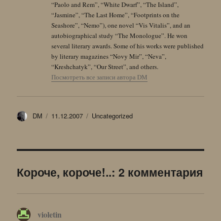
“Paolo and Rem”, “White Dwarf”, “The Island”,
“Jasmine”, “The Last Home”, “Footprints on the
Seashore”, “Nemo”), one novel “Vis Vitalis”, and an
autobiographical study “The Monologue”. He won
several literary awards. Some of his works were published
by literary magazines “Novy Mir”, “Neva”,
“Kreshchatyk”, “Our Street”, and others.
Посмотреть все записи автора DM
Автор
Опубликовано
Рубрики
DM
11.12.2007
Uncategorized
Короче, короче!..: 2 комментария
violetin
: