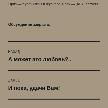
Приз — публикация в журнале. Срок — до 31 августа
Обсуждение закрыто.
Навигация
НАЗАД
по
А может это любовь?..
Предыдущая
запись:
записям
ДАЛЕЕ
И пока, удачи Вам!
Следующая
запись: