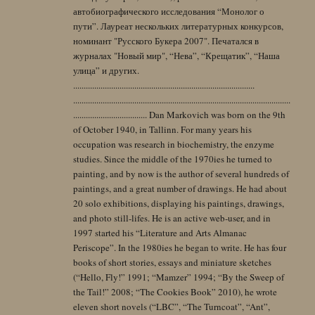
автобиографического исследования “Монолог о
пути”. Лауреат нескольких литературных конкурсов,
номинант "Русского Букера 2007". Печатался в
журналах "Новый мир", “Нева”, “Крещатик”, “Наша
улица” и других.
......................................................................................
.......................................................................................................
................................... Dan Markovich was born on the 9th
of October 1940, in Tallinn. For many years his
occupation was research in biochemistry, the enzyme
studies. Since the middle of the 1970ies he turned to
painting, and by now is the author of several hundreds of
paintings, and a great number of drawings. He had about
20 solo exhibitions, displaying his paintings, drawings,
and photo still-lifes. He is an active web-user, and in
1997 started his “Literature and Arts Almanac
Periscope”. In the 1980ies he began to write. He has four
books of short stories, essays and miniature sketches
(“Hello, Fly!” 1991; “Mamzer” 1994; “By the Sweep of
the Tail!” 2008; “The Cookies Book” 2010), he wrote
eleven short novels (“LBC”, “The Turncoat”, “Ant”,