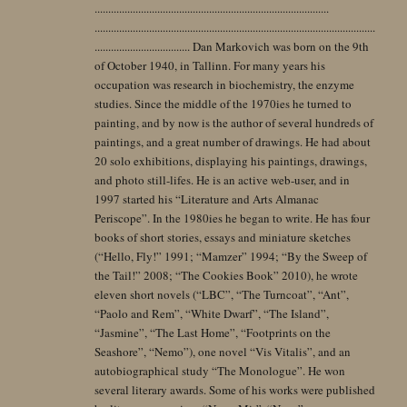
......................................................................................
.......................................................................................................
................................... Dan Markovich was born on the 9th
of October 1940, in Tallinn. For many years his
occupation was research in biochemistry, the enzyme
studies. Since the middle of the 1970ies he turned to
painting, and by now is the author of several hundreds of
paintings, and a great number of drawings. He had about
20 solo exhibitions, displaying his paintings, drawings,
and photo still-lifes. He is an active web-user, and in
1997 started his “Literature and Arts Almanac
Periscope”. In the 1980ies he began to write. He has four
books of short stories, essays and miniature sketches
(“Hello, Fly!” 1991; “Mamzer” 1994; “By the Sweep of
the Tail!” 2008; “The Cookies Book” 2010), he wrote
eleven short novels (“LBC”, “The Turncoat”, “Ant”,
“Paolo and Rem”, “White Dwarf”, “The Island”,
“Jasmine”, “The Last Home”, “Footprints on the
Seashore”, “Nemo”), one novel “Vis Vitalis”, and an
autobiographical study “The Monologue”. He won
several literary awards. Some of his works were published