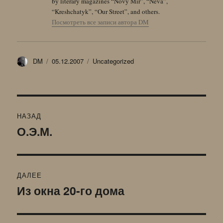
by literary magazines “Novy Mir”, “Neva”,
“Kreshchatyk”, “Our Street”, and others.
Посмотреть все записи автора DM
Автор
Опубликовано
Рубрики
DM
05.12.2007
Uncategorized
Навигация
НАЗАД
по
О.Э.М.
Предыдущая
запись:
записям
ДАЛЕЕ
Из окна 20-го дома
Следующая
запись: