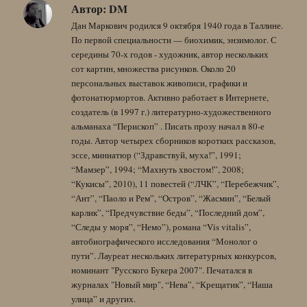
Автор:
DM
Дан Маркович родился 9 октября 1940 года в Таллине.
По первой специальности — биохимик, энзимолог. С
середины 70-х годов - художник, автор нескольких
сот картин, множества рисунков. Около 20
персональных выставок живописи, графики и
фотонатюрмортов. Активно работает в Интернете,
создатель (в 1997 г.) литературно-художественного
альманаха “Перископ” . Писать прозу начал в 80-е
годы. Автор четырех сборников коротких рассказов,
эссе, миниатюр (“Здравствуй, муха!”, 1991;
“Мамзер”, 1994; “Махнуть хвостом!”, 2008;
“Кукисы”, 2010), 11 повестей (“ЛЧК”, “Перебежчик”,
“Ант”, “Паоло и Рем”, “Остров”, “Жасмин”, “Белый
карлик”, “Предчувствие беды”, “Последний дом”,
“Следы у моря”, “Немо”), романа “Vis vitalis”,
автобиографического исследования “Монолог о
пути”. Лауреат нескольких литературных конкурсов,
номинант "Русского Букера 2007". Печатался в
журналах "Новый мир", “Нева”, “Крещатик”, “Наша
улица” и других.