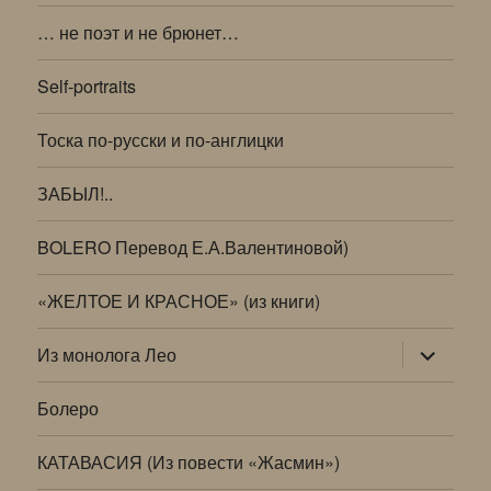
… не поэт и не брюнет…
Self-portraits
Тоска по-русски и по-англицки
ЗАБЫЛ!..
BOLERO Перевод Е.А.Валентиновой)
«ЖЕЛТОЕ И КРАСНОЕ» (из книги)
раскрыт
Из монолога Лео
дочернее
меню
Болеро
КАТАВАСИЯ (Из повести «Жасмин»)