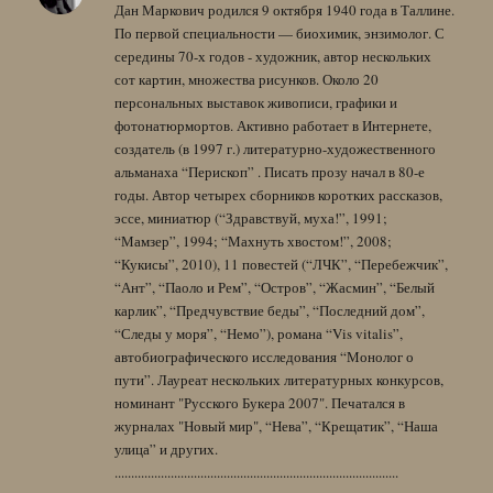
Дан Маркович родился 9 октября 1940 года в Таллине.
По первой специальности — биохимик, энзимолог. С
середины 70-х годов - художник, автор нескольких
сот картин, множества рисунков. Около 20
персональных выставок живописи, графики и
фотонатюрмортов. Активно работает в Интернете,
создатель (в 1997 г.) литературно-художественного
альманаха “Перископ” . Писать прозу начал в 80-е
годы. Автор четырех сборников коротких рассказов,
эссе, миниатюр (“Здравствуй, муха!”, 1991;
“Мамзер”, 1994; “Махнуть хвостом!”, 2008;
“Кукисы”, 2010), 11 повестей (“ЛЧК”, “Перебежчик”,
“Ант”, “Паоло и Рем”, “Остров”, “Жасмин”, “Белый
карлик”, “Предчувствие беды”, “Последний дом”,
“Следы у моря”, “Немо”), романа “Vis vitalis”,
автобиографического исследования “Монолог о
пути”. Лауреат нескольких литературных конкурсов,
номинант "Русского Букера 2007". Печатался в
журналах "Новый мир", “Нева”, “Крещатик”, “Наша
улица” и других.
......................................................................................