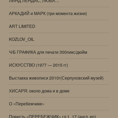
ЛИНД ЛЕНДАС, ЛЮБА…
АРКАДИЙ и МАРК (три момента жизни)
ART LIMITED
KOZLOV_OIL
Ч/Б ГРАФИКА для печати 300пикс/дюйм
ИСКУССТВО (1977 — 2015 гг)
Выставка живописи 2010г(Серпуховский музей)
ХИСАРЯ: около дома и в доме
О «Перебежчике»
Повесть «ПЕРЕБЕЖЧИК» гл.1_17 (англ. en)