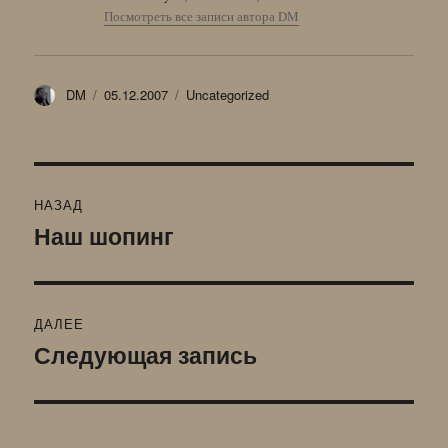
Посмотреть все записи автора DM
Автор
Опубликовано
Рубрики
DM
05.12.2007
Uncategorized
Навигация
НАЗАД
по
Наш шопинг
Предыдущая
запись:
записям
ДАЛЕЕ
Следующая запись
Следующая
запись: