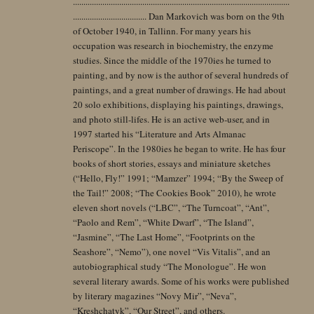
.......................................................................................................
................................... Dan Markovich was born on the 9th
of October 1940, in Tallinn. For many years his
occupation was research in biochemistry, the enzyme
studies. Since the middle of the 1970ies he turned to
painting, and by now is the author of several hundreds of
paintings, and a great number of drawings. He had about
20 solo exhibitions, displaying his paintings, drawings,
and photo still-lifes. He is an active web-user, and in
1997 started his “Literature and Arts Almanac
Periscope”. In the 1980ies he began to write. He has four
books of short stories, essays and miniature sketches
(“Hello, Fly!” 1991; “Mamzer” 1994; “By the Sweep of
the Tail!” 2008; “The Cookies Book” 2010), he wrote
eleven short novels (“LBC”, “The Turncoat”, “Ant”,
“Paolo and Rem”, “White Dwarf”, “The Island”,
“Jasmine”, “The Last Home”, “Footprints on the
Seashore”, “Nemo”), one novel “Vis Vitalis”, and an
autobiographical study “The Monologue”. He won
several literary awards. Some of his works were published
by literary magazines “Novy Mir”, “Neva”,
“Kreshchatyk”, “Our Street”, and others.