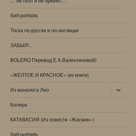
… не поэт и не брюнет…
Self-portraits
Тоска по-русски и по-англицки
ЗАБЫЛ!..
BOLERO Перевод Е.А.Валентиновой)
«ЖЕЛТОЕ И КРАСНОЕ» (из книги)
раскрыт
Из монолога Лео
дочернее
меню
Болеро
КАТАВАСИЯ (Из повести «Жасмин»)
Self-portraits