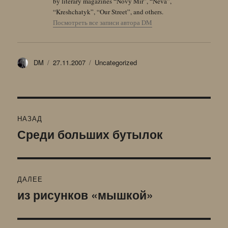
by literary magazines “Novy Mir”, “Neva”,
“Kreshchatyk”, “Our Street”, and others.
Посмотреть все записи автора DM
Автор
Опубликовано
Рубрики
DM
27.11.2007
Uncategorized
Навигация
НАЗАД
по
Среди больших бутылок
Предыдущая
запись:
записям
ДАЛЕЕ
из рисунков «мышкой»
Следующая
запись: