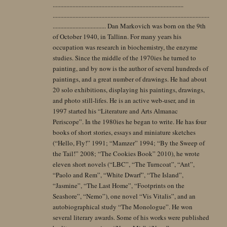
......................................................................................
.......................................................................................................
................................... Dan Markovich was born on the 9th
of October 1940, in Tallinn. For many years his
occupation was research in biochemistry, the enzyme
studies. Since the middle of the 1970ies he turned to
painting, and by now is the author of several hundreds of
paintings, and a great number of drawings. He had about
20 solo exhibitions, displaying his paintings, drawings,
and photo still-lifes. He is an active web-user, and in
1997 started his “Literature and Arts Almanac
Periscope”. In the 1980ies he began to write. He has four
books of short stories, essays and miniature sketches
(“Hello, Fly!” 1991; “Mamzer” 1994; “By the Sweep of
the Tail!” 2008; “The Cookies Book” 2010), he wrote
eleven short novels (“LBC”, “The Turncoat”, “Ant”,
“Paolo and Rem”, “White Dwarf”, “The Island”,
“Jasmine”, “The Last Home”, “Footprints on the
Seashore”, “Nemo”), one novel “Vis Vitalis”, and an
autobiographical study “The Monologue”. He won
several literary awards. Some of his works were published