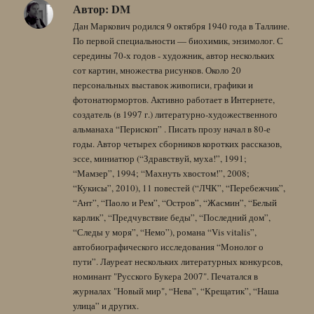
Автор:
DM
Дан Маркович родился 9 октября 1940 года в Таллине.
По первой специальности — биохимик, энзимолог. С
середины 70-х годов - художник, автор нескольких
сот картин, множества рисунков. Около 20
персональных выставок живописи, графики и
фотонатюрмортов. Активно работает в Интернете,
создатель (в 1997 г.) литературно-художественного
альманаха “Перископ” . Писать прозу начал в 80-е
годы. Автор четырех сборников коротких рассказов,
эссе, миниатюр (“Здравствуй, муха!”, 1991;
“Мамзер”, 1994; “Махнуть хвостом!”, 2008;
“Кукисы”, 2010), 11 повестей (“ЛЧК”, “Перебежчик”,
“Ант”, “Паоло и Рем”, “Остров”, “Жасмин”, “Белый
карлик”, “Предчувствие беды”, “Последний дом”,
“Следы у моря”, “Немо”), романа “Vis vitalis”,
автобиографического исследования “Монолог о
пути”. Лауреат нескольких литературных конкурсов,
номинант "Русского Букера 2007". Печатался в
журналах "Новый мир", “Нева”, “Крещатик”, “Наша
улица” и других.