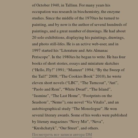
of October 1940, in Tallinn. For many years his
occupation was research in biochemistry, the enzyme
studies. Since the middle of the 1970ies he turned to
painting, and by now is the author of several hundreds of
paintings, and a great number of drawings. He had about
20 solo exhibitions, displaying his paintings, drawings,
and photo still-lifes. He is an active web-user, and in
1997 started his “Literature and Arts Almanac
Periscope”. In the 1980ies he began to write. He has four
books of short stories, essays and miniature sketches
(“Hello, Fly!” 1991; “Mamzer” 1994; “By the Sweep of
the Tail!” 2008; “The Cookies Book” 2010), he wrote
eleven short novels (“LBC”, “The Turncoat”, “Ant”,
“Paolo and Rem”, “White Dwarf”, “The Island”,
“Jasmine”, “The Last Home”, “Footprints on the
Seashore”, “Nemo”), one novel “Vis Vitalis”, and an
autobiographical study “The Monologue”. He won
several literary awards. Some of his works were published
by literary magazines “Novy Mir”, “Neva”,
“Kreshchatyk”, “Our Street”, and others.
Посмотреть все записи автора DM