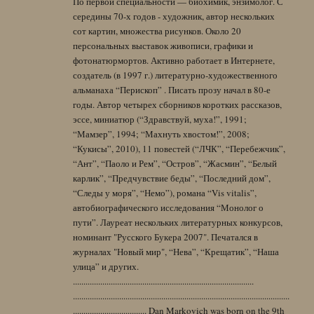
По первой специальности — биохимик, энзимолог. С
середины 70-х годов - художник, автор нескольких
сот картин, множества рисунков. Около 20
персональных выставок живописи, графики и
фотонатюрмортов. Активно работает в Интернете,
создатель (в 1997 г.) литературно-художественного
альманаха “Перископ” . Писать прозу начал в 80-е
годы. Автор четырех сборников коротких рассказов,
эссе, миниатюр (“Здравствуй, муха!”, 1991;
“Мамзер”, 1994; “Махнуть хвостом!”, 2008;
“Кукисы”, 2010), 11 повестей (“ЛЧК”, “Перебежчик”,
“Ант”, “Паоло и Рем”, “Остров”, “Жасмин”, “Белый
карлик”, “Предчувствие беды”, “Последний дом”,
“Следы у моря”, “Немо”), романа “Vis vitalis”,
автобиографического исследования “Монолог о
пути”. Лауреат нескольких литературных конкурсов,
номинант "Русского Букера 2007". Печатался в
журналах "Новый мир", “Нева”, “Крещатик”, “Наша
улица” и других.
......................................................................................
.......................................................................................................
................................... Dan Markovich was born on the 9th