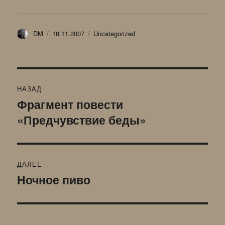
Автор
Опубликовано
Рубрики
DM
18.11.2007
Uncategorized
Навигация
НАЗАД
по
Фрагмент повести
Предыдущая
«Предчувствие беды»
запись:
записям
ДАЛЕЕ
Ночное пиво
Следующая
запись: