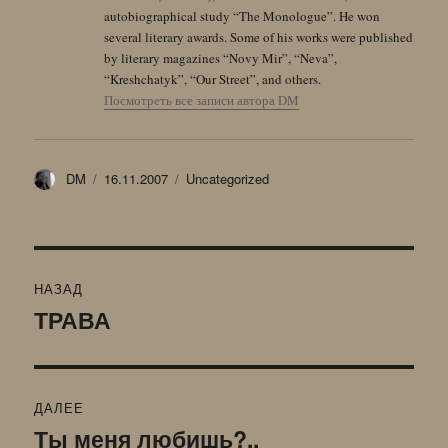
autobiographical study “The Monologue”. He won
several literary awards. Some of his works were published
by literary magazines “Novy Mir”, “Neva”,
“Kreshchatyk”, “Our Street”, and others.
Посмотреть все записи автора DM
Автор
Опубликовано
Рубрики
DM
16.11.2007
Uncategorized
Навигация
НАЗАД
по
ТРАВА
Предыдущая
запись:
записям
ДАЛЕЕ
Ты меня любишь?..
Следующая