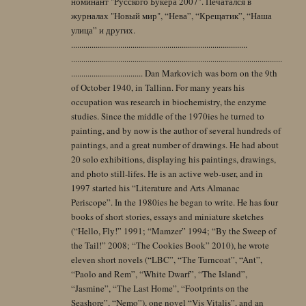
номинант "Русского Букера 2007". Печатался в
журналах "Новый мир", “Нева”, “Крещатик”, “Наша
улица” и других.
......................................................................................
.......................................................................................................
................................... Dan Markovich was born on the 9th
of October 1940, in Tallinn. For many years his
occupation was research in biochemistry, the enzyme
studies. Since the middle of the 1970ies he turned to
painting, and by now is the author of several hundreds of
paintings, and a great number of drawings. He had about
20 solo exhibitions, displaying his paintings, drawings,
and photo still-lifes. He is an active web-user, and in
1997 started his “Literature and Arts Almanac
Periscope”. In the 1980ies he began to write. He has four
books of short stories, essays and miniature sketches
(“Hello, Fly!” 1991; “Mamzer” 1994; “By the Sweep of
the Tail!” 2008; “The Cookies Book” 2010), he wrote
eleven short novels (“LBC”, “The Turncoat”, “Ant”,
“Paolo and Rem”, “White Dwarf”, “The Island”,
“Jasmine”, “The Last Home”, “Footprints on the
Seashore”, “Nemo”), one novel “Vis Vitalis”, and an