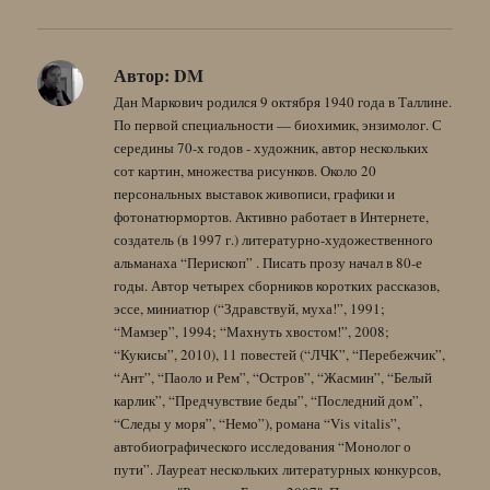
Автор:
DM
Дан Маркович родился 9 октября 1940 года в Таллине.
По первой специальности — биохимик, энзимолог. С
середины 70-х годов - художник, автор нескольких
сот картин, множества рисунков. Около 20
персональных выставок живописи, графики и
фотонатюрмортов. Активно работает в Интернете,
создатель (в 1997 г.) литературно-художественного
альманаха “Перископ” . Писать прозу начал в 80-е
годы. Автор четырех сборников коротких рассказов,
эссе, миниатюр (“Здравствуй, муха!”, 1991;
“Мамзер”, 1994; “Махнуть хвостом!”, 2008;
“Кукисы”, 2010), 11 повестей (“ЛЧК”, “Перебежчик”,
“Ант”, “Паоло и Рем”, “Остров”, “Жасмин”, “Белый
карлик”, “Предчувствие беды”, “Последний дом”,
“Следы у моря”, “Немо”), романа “Vis vitalis”,
автобиографического исследования “Монолог о
пути”. Лауреат нескольких литературных конкурсов,