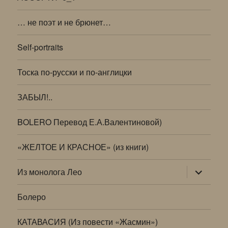
… не поэт и не брюнет…
Self-portraits
Тоска по-русски и по-англицки
ЗАБЫЛ!..
BOLERO Перевод Е.А.Валентиновой)
«ЖЕЛТОЕ И КРАСНОЕ» (из книги)
раскрыт
Из монолога Лео
дочернее
меню
Болеро
КАТАВАСИЯ (Из повести «Жасмин»)