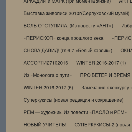
АРКАДИЙ и МАРК (три момента жизни)
ART 
Выставка живописи 2010г(Серпуховский музей)
БОЛЬ ОТСТУПИЛА. (Из повести «АНТ»)
Избр
«ПЕРИСКОП» конца прошлого века
«ПЕРИСК
СНОВА ДАВИД! (гл.6-7 «Белый карлик»)
ОКНА
АССОРТИ27102016
WINTER 2016-2017 (1)
Из «Монолога о пути»
ПРО ВЕТЕР И ВРЕМЯ (и
WINTER 2016-2017 (5)
Замечания к конкурсу
Суперкукисы (новая редакция и сокращение)
РЕМ — художник. Из повести «ПАОЛО и РЕМ»
НОВЫЙ УЧИТЕЛЬ!
СУПЕРКУКИСЫ-2 (новая 