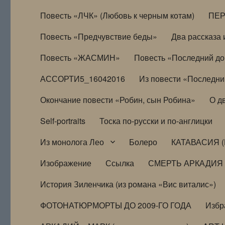
Повесть «ЛЧК» (Любовь к черным котам)
ПЕ
Повесть «Предчувствие беды»
Два рассказа и
Повесть «ЖАСМИН»
Повесть «Последний д
АССОРТИ5_16042016
Из повести «Последни
Окончание повести «Робин, сын Робина»
О д
Self-portraits
Тоска по-русски и по-англицки
Из монолога Лео
Болеро
КАТАВАСИЯ (
Изображение
Ссылка
СМЕРТЬ АРКАДИЯ
История Зиленчика (из романа «Вис виталис»)
ФОТОНАТЮРМОРТЫ ДО 2009-ГО ГОДА
Избр