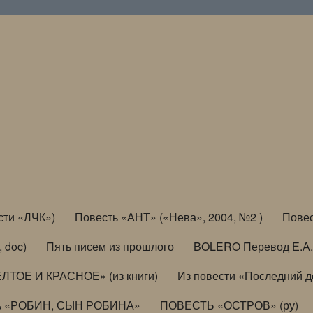
сти «ЛЧК»)
Повесть «АНТ» («Нева», 2004, №2 )
Повес
, doc)
Пять писем из прошлого
BOLERO Перевод Е.А.
ЛТОЕ И КРАСНОЕ» (из книги)
Из повести «Последний 
ь «РОБИН, СЫН РОБИНА»
ПОВЕСТЬ «ОСТРОВ» (ру)