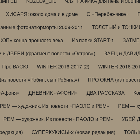
LIMITED
KOZLOV_OIL
Ч/Б ГРАФИКА для печати 300пи
ХИСАРЯ: около дома и в доме
О «Перебежчике»
анные фотонатюрморты 2009-2011
ТОЛСТЫЙ и ТОНКИЙ 
ОП» конца прошлого века
Из папки START-1
ЗАТМЕН
 и ДВЕРИ (фрагмент повести «Остров»)
ЗАЕЦ и ДАВИД 
Про ВАСЮ
WINTER 2016-2017 (2)
WINTER 2016-201
з повести «Робин, сын Робина»)
ПРО ОКНА (из повести
 «Афоня»
ДНЕВНИК «АФОНИ»
ДВА РАССКАЗА
Ко
РЕМ — художник. Из повести «ПАОЛО и РЕМ»
РЕМ — х
РЕМ — художник. Из повести «ПАОЛО и РЕМ»
УБЕЙ 
редакция)
СУПЕРКУКИСЫ-2 (новая редакция)
ТОЛЬ