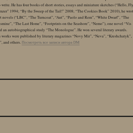
 write. He has four books of short stories, essays and miniature sketches (“Hello, Fl
zer” 1994; “By the Sweep of the Tail!” 2008; “The Cookies Book” 2010), he wro
rt novels (“LBC”, “The Turncoat”, “Ant”, “Paolo and Rem”, “White Dwarf”, “The
Jasmine”, “The Last Home”, “Footprints on the Seashore”, “Nemo”), one novel “Vis
and an autobiographical study “The Monologue”. He won several literary awards.
s works were published by literary magazines “Novy Mir”, “Neva”, “Kreshchatyk”,
”, and others.
Посмотреть все записи автора DM