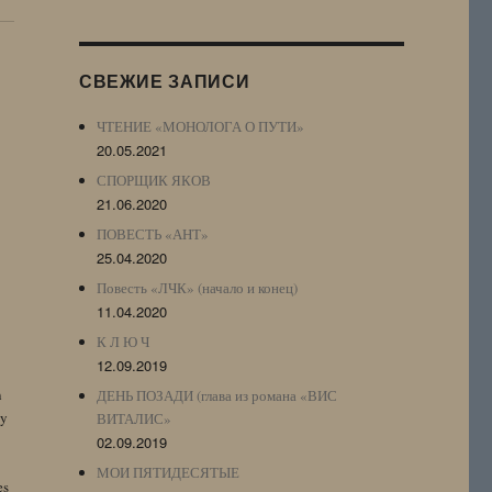
Журнала
(ЖЖ,
LJ
СВЕЖИЕ ЗАПИСИ
Archive)
ЧТЕНИЕ «МОНОЛОГА О ПУТИ»
20.05.2021
СПОРЩИК ЯКОВ
21.06.2020
ПОВЕСТЬ «АНТ»
25.04.2020
Повесть «ЛЧК» (начало и конец)
11.04.2020
К Л Ю Ч
12.09.2019
n
ДЕНЬ ПОЗАДИ (глава из романа «ВИС
by
ВИТАЛИС»
02.09.2019
МОИ ПЯТИДЕСЯТЫЕ
es