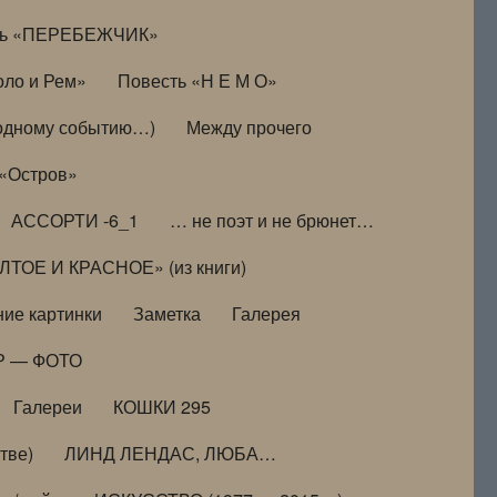
ть «ПЕРЕБЕЖЧИК»
оло и Рем»
Повесть «Н Е М О»
к одному событию…)
Между прочего
 «Остров»
АССОРТИ -6_1
… не поэт и не брюнет…
ТОЕ И КРАСНОЕ» (из книги)
ие картинки
Заметка
Галерея
Р — ФОТО
Галереи
КОШКИ 295
тве)
ЛИНД ЛЕНДАС, ЛЮБА…