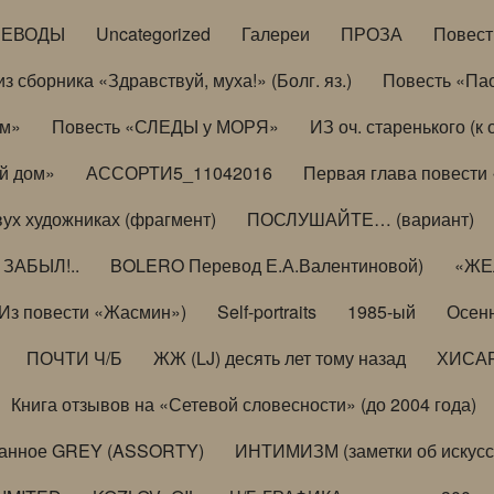
РЕВОДЫ
Uncategorized
Галереи
ПРОЗА
Повес
з сборника «Здравствуй, муха!» (Болг. яз.)
Повесть «Па
ом»
Повесть «СЛЕДЫ у МОРЯ»
ИЗ оч. старенького (
й дом»
АССОРТИ5_11042016
Первая глава повести
вух художниках (фрагмент)
ПОСЛУШАЙТЕ… (вариант)
ЗАБЫЛ!..
BOLERO Перевод Е.А.Валентиновой)
«ЖЕЛ
Из повести «Жасмин»)
Self-portraits
1985-ый
Осенн
ПОЧТИ Ч/Б
ЖЖ (LJ) десять лет тому назад
ХИСА
Книга отзывов на «Сетевой словесности» (до 2004 года)
анное GREY (ASSORTY)
ИНТИМИЗМ (заметки об искусс