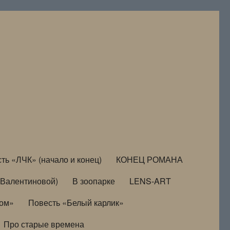
ть «ЛЧК» (начало и конец)
КОНЕЦ РОМАНА
Валентиновой)
В зоопарке
LENS-ART
дом»
Повесть «Белый карлик»
Про старые времена