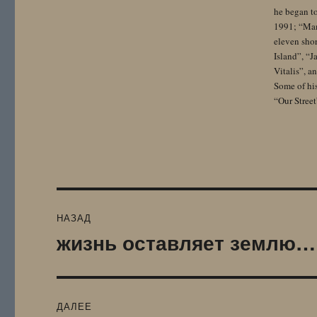
he began to
1991; “Mam
eleven sho
Island”, “
Vitalis”, 
Some of hi
“Our Street
Навигация
НАЗАД
по
жизнь оставляет землю…
Предыдущая
запись:
записям
ДАЛЕЕ