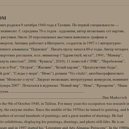
DM
вич родился 9 октября 1940 года в Таллине. По первой специальности —
энзимолог. С середины 70-х годов - художник, автор нескольких сот картин,
 рисунков. Около 20 персональных выставок живописи, графики и
ортов. Активно работает в Интернете, создатель (в 1997 г.) литературно-
нного альманаха “Перископ” . Писать прозу начал в 80-е годы. Автор четырех
коротких рассказов, эссе, миниатюр (“Здравствуй, муха!”, 1991; “Мамзер”,
нуть хвостом!”, 2008; “Кукисы”, 2010), 11 повестей (“ЛЧК”, “Перебежчик”,
оло и Рем”, “Остров”, “Жасмин”, “Белый карлик”, “Предчувствие беды”,
 дом”, “Следы у моря”, “Немо”), романа “Vis vitalis”, автобиографического
ния “Монолог о пути”. Лауреат нескольких литературных конкурсов, номинант
Букера 2007". Печатался в журналах "Новый мир", “Нева”, “Крещатик”, “Наша
......................................................................................
........................................................................................................................ Dan Markovich
 the 9th of October 1940, in Tallinn. For many years his occupation was research i
y, the enzyme studies. Since the middle of the 1970ies he turned to painting, and 
author of several hundreds of paintings, and a great number of drawings. He had
lo exhibitions, displaying his paintings, drawings, and photo still-lifes. He is an
user, and in 1997 started his “Literature and Arts Almanac Periscope”. In the 1980i