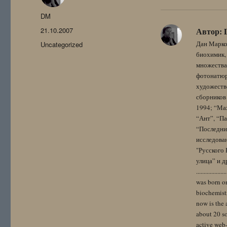
Автор
DM
Опубликовано
21.10.2007
Автор:
Рубрики
Дан Марко
Uncategorized
биохимик, 
множества
фотонатюрм
художестве
сборников 
1994; “Мах
“Ант”, “Па
“Последний
исследова
"Русского 
улица” и других. 
..................
was born on
biochemistr
now is the 
about 20 so
active web-