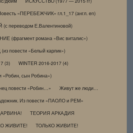
кс/дюйм
ИСКУССТВО (1977 — 2015 гг)
Повесть «ПЕРЕБЕЖЧИК» гл.1_17 (англ. en)
(с переводом Е.Валентиновой)
ИЕ (фрагмент романа «Вис виталис»)
(из повести «Белый карлик»)
7 (3)
WINTER 2016-2017 (4)
 «Робин, сын Робина»)
нец повести «Робин…»
Живут же люди…
удожник. Из повести «ПАОЛО и РЕМ»
ДАРВИНА!
ТЕОРИЯ АРКАДИЯ
КО ЖИВИТЕ!
ТОЛЬКО ЖИВИТЕ!