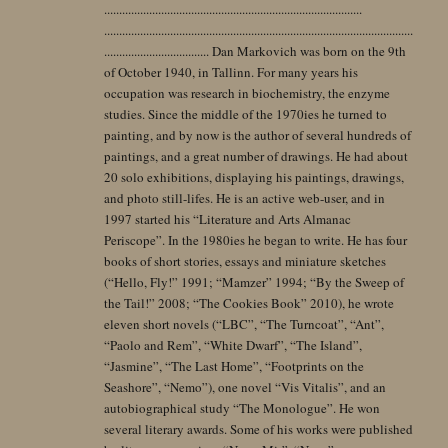
......................................................................................
.......................................................................................................
................................... Dan Markovich was born on the 9th
of October 1940, in Tallinn. For many years his
occupation was research in biochemistry, the enzyme
studies. Since the middle of the 1970ies he turned to
painting, and by now is the author of several hundreds of
paintings, and a great number of drawings. He had about
20 solo exhibitions, displaying his paintings, drawings,
and photo still-lifes. He is an active web-user, and in
1997 started his “Literature and Arts Almanac
Periscope”. In the 1980ies he began to write. He has four
books of short stories, essays and miniature sketches
(“Hello, Fly!” 1991; “Mamzer” 1994; “By the Sweep of
the Tail!” 2008; “The Cookies Book” 2010), he wrote
eleven short novels (“LBC”, “The Turncoat”, “Ant”,
“Paolo and Rem”, “White Dwarf”, “The Island”,
“Jasmine”, “The Last Home”, “Footprints on the
Seashore”, “Nemo”), one novel “Vis Vitalis”, and an
autobiographical study “The Monologue”. He won
several literary awards. Some of his works were published