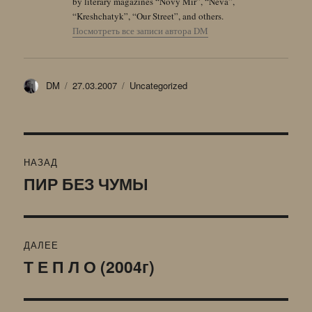
by literary magazines “Novy Mir”, “Neva”,
“Kreshchatyk”, “Our Street”, and others.
Посмотреть все записи автора DM
Автор
Опубликовано
Рубрики
DM
27.03.2007
Uncategorized
Навигация
НАЗАД
по
ПИР БЕЗ ЧУМЫ
Предыдущая
запись:
записям
ДАЛЕЕ
Т Е П Л О (2004г)
Следующая
запись: