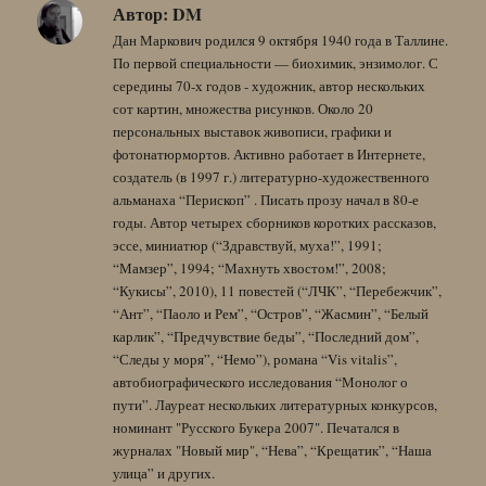
Автор:
DM
Дан Маркович родился 9 октября 1940 года в Таллине.
По первой специальности — биохимик, энзимолог. С
середины 70-х годов - художник, автор нескольких
сот картин, множества рисунков. Около 20
персональных выставок живописи, графики и
фотонатюрмортов. Активно работает в Интернете,
создатель (в 1997 г.) литературно-художественного
альманаха “Перископ” . Писать прозу начал в 80-е
годы. Автор четырех сборников коротких рассказов,
эссе, миниатюр (“Здравствуй, муха!”, 1991;
“Мамзер”, 1994; “Махнуть хвостом!”, 2008;
“Кукисы”, 2010), 11 повестей (“ЛЧК”, “Перебежчик”,
“Ант”, “Паоло и Рем”, “Остров”, “Жасмин”, “Белый
карлик”, “Предчувствие беды”, “Последний дом”,
“Следы у моря”, “Немо”), романа “Vis vitalis”,
автобиографического исследования “Монолог о
пути”. Лауреат нескольких литературных конкурсов,
номинант "Русского Букера 2007". Печатался в
журналах "Новый мир", “Нева”, “Крещатик”, “Наша
улица” и других.