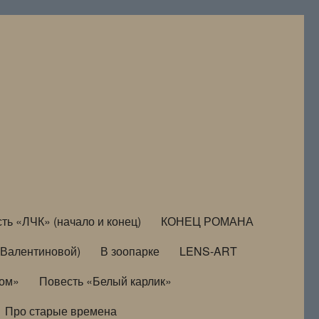
ть «ЛЧК» (начало и конец)
КОНЕЦ РОМАНА
Валентиновой)
В зоопарке
LENS-ART
дом»
Повесть «Белый карлик»
Про старые времена