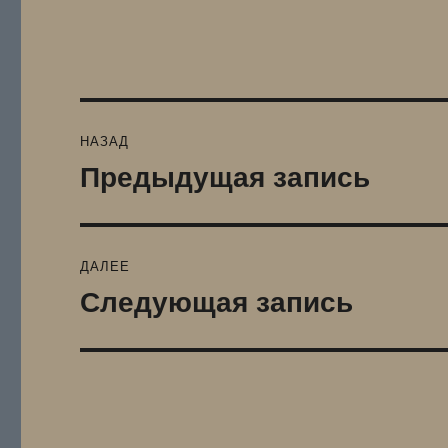
Навигация
НАЗАД
по
Предыдущая запись
Предыдущая
запись:
записям
ДАЛЕЕ
Следующая запись
Следующая
запись: