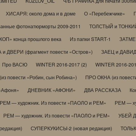
LIMITED
KOZLOV_OIL
Ч/Б ГРАФИКА для печати 300пи
ХИСАРЯ: около дома и в доме
О «Перебежчике»
анные фотонатюрморты 2009-2011
ТОЛСТЫЙ и ТОНКИЙ 
ОП» конца прошлого века
Из папки START-1
ЗАТМЕН
 и ДВЕРИ (фрагмент повести «Остров»)
ЗАЕЦ и ДАВИД 
Про ВАСЮ
WINTER 2016-2017 (2)
WINTER 2016-201
з повести «Робин, сын Робина»)
ПРО ОКНА (из повести
 «Афоня»
ДНЕВНИК «АФОНИ»
ДВА РАССКАЗА
Ко
РЕМ — художник. Из повести «ПАОЛО и РЕМ»
РЕМ — х
РЕМ — художник. Из повести «ПАОЛО и РЕМ»
УБЕЙ 
редакция)
СУПЕРКУКИСЫ-2 (новая редакция)
ТОЛЬ