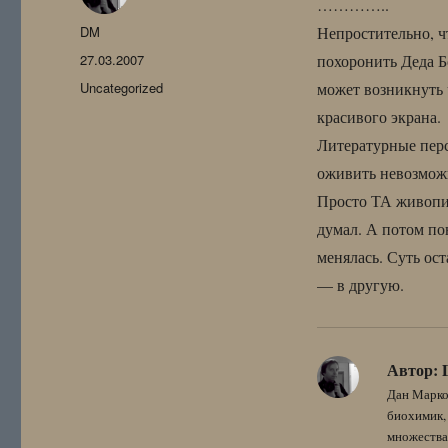
…………..
Автор
DM
Непростительно, ч
Опубликовано
27.03.2007
похоронить Деда Бо
Рубрики
Uncategorized
может возникнуть 
красивого экрана.
Литературные перс
оживить невозможн
Просто ТА живопис
думал. А потом по
менялась. Суть ост
— в другую.
Автор:
Дан Марко
биохимик, 
множества