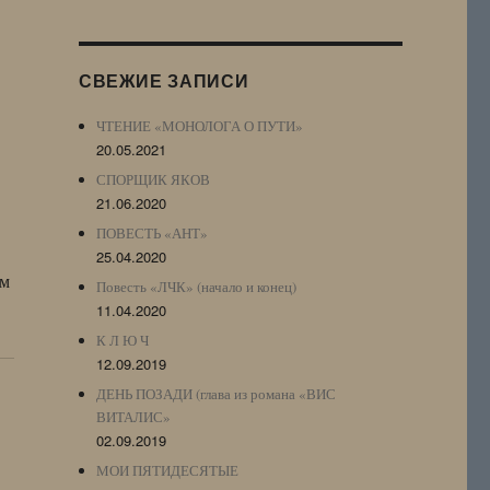
Журнала
(ЖЖ,
LJ
СВЕЖИЕ ЗАПИСИ
Archive)
ЧТЕНИЕ «МОНОЛОГА О ПУТИ»
20.05.2021
СПОРЩИК ЯКОВ
21.06.2020
ПОВЕСТЬ «АНТ»
25.04.2020
ом
Повесть «ЛЧК» (начало и конец)
11.04.2020
К Л Ю Ч
12.09.2019
ДЕНЬ ПОЗАДИ (глава из романа «ВИС
ВИТАЛИС»
02.09.2019
МОИ ПЯТИДЕСЯТЫЕ