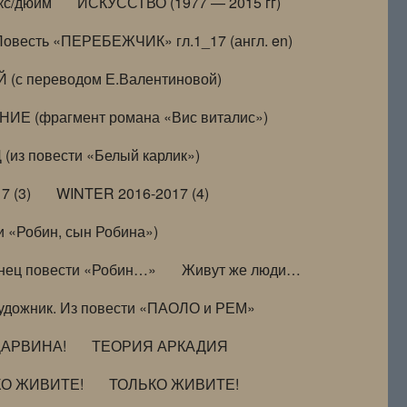
кс/дюйм
ИСКУССТВО (1977 — 2015 гг)
Повесть «ПЕРЕБЕЖЧИК» гл.1_17 (англ. en)
(с переводом Е.Валентиновой)
ИЕ (фрагмент романа «Вис виталис»)
(из повести «Белый карлик»)
7 (3)
WINTER 2016-2017 (4)
 «Робин, сын Робина»)
нец повести «Робин…»
Живут же люди…
удожник. Из повести «ПАОЛО и РЕМ»
ДАРВИНА!
ТЕОРИЯ АРКАДИЯ
КО ЖИВИТЕ!
ТОЛЬКО ЖИВИТЕ!