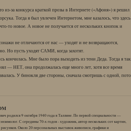
то из-за конкурса краткой прозы в Интернете («Афоня») я решил
рсука. Тогда я был увлечен Интернетом, мне казалось, что здесь
что-то новое. А новое не получается от нескольких кнопок и
онажи не отличаются от нас — уходят и не возвращаются,
о. Но пусть уходят САМИ, когда захотят.
ь кончилась. Мне было пора выходить из тени Деда. Тогда я так
нял — НЕТ, она продолжалась еще много лет, хотя все время
авалась. У бинокля две стороны, сначала смотришь с одной, пот
DM
вич родился 9 октября 1940 года в Таллине. По первой специальности —
энзимолог. С середины 70-х годов - художник, автор нескольких сот картин,
 рисунков. Около 20 персональных выставок живописи, графики и