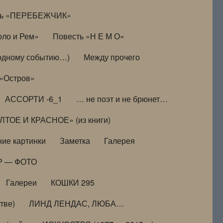
ть «ПЕРЕБЕЖЧИК»
оло и Рем»
Повесть «Н Е М О»
к одному событию…)
Между прочего
 «Остров»
АССОРТИ -6_1
… не поэт и не брюнет…
ТОЕ И КРАСНОЕ» (из книги)
ие картинки
Заметка
Галерея
Р — ФОТО
Галереи
КОШКИ 295
тве)
ЛИНД ЛЕНДАС, ЛЮБА…