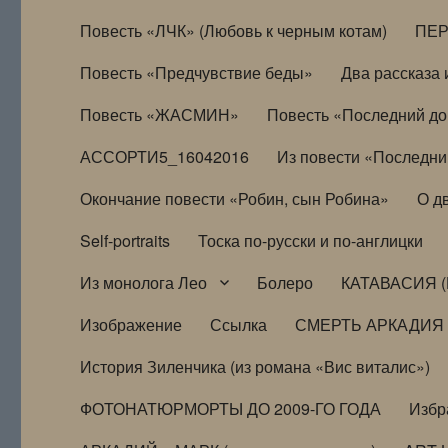
Повесть «ЛЧК» (Любовь к черным котам)
ПЕ
Повесть «Предчувствие беды»
Два рассказа и
Повесть «ЖАСМИН»
Повесть «Последний д
АССОРТИ5_16042016
Из повести «Последни
Окончание повести «Робин, сын Робина»
О д
Self-portraits
Тоска по-русски и по-англицки
Из монолога Лео
Болеро
КАТАВАСИЯ (
Изображение
Ссылка
СМЕРТЬ АРКАДИЯ
История Зиленчика (из романа «Вис виталис»)
ФОТОНАТЮРМОРТЫ ДО 2009-ГО ГОДА
Избр