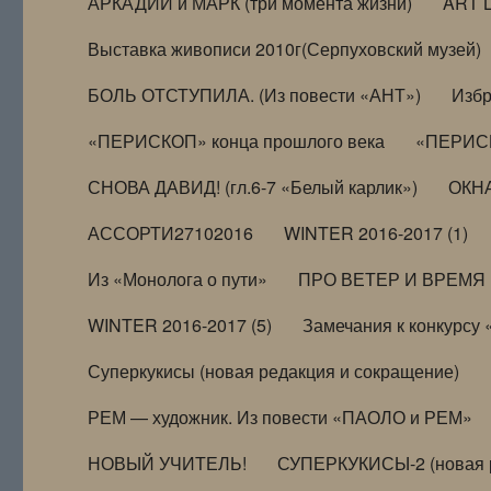
АРКАДИЙ и МАРК (три момента жизни)
ART 
Выставка живописи 2010г(Серпуховский музей)
БОЛЬ ОТСТУПИЛА. (Из повести «АНТ»)
Избр
«ПЕРИСКОП» конца прошлого века
«ПЕРИСК
СНОВА ДАВИД! (гл.6-7 «Белый карлик»)
ОКНА
АССОРТИ27102016
WINTER 2016-2017 (1)
Из «Монолога о пути»
ПРО ВЕТЕР И ВРЕМЯ (и
WINTER 2016-2017 (5)
Замечания к конкурсу
Суперкукисы (новая редакция и сокращение)
РЕМ — художник. Из повести «ПАОЛО и РЕМ»
НОВЫЙ УЧИТЕЛЬ!
СУПЕРКУКИСЫ-2 (новая 