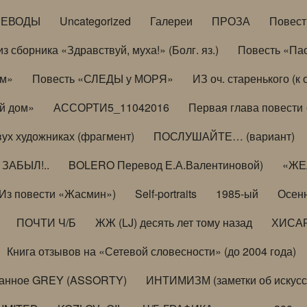
РЕВОДЫ
Uncategorized
Галереи
ПРОЗА
Повес
з сборника «Здравствуй, муха!» (Болг. яз.)
Повесть «Па
ом»
Повесть «СЛЕДЫ у МОРЯ»
ИЗ оч. старенького (
й дом»
АССОРТИ5_11042016
Первая глава повести
вух художниках (фрагмент)
ПОСЛУШАЙТЕ… (вариант)
ЗАБЫЛ!..
BOLERO Перевод Е.А.Валентиновой)
«ЖЕЛ
Из повести «Жасмин»)
Self-portraits
1985-ый
Осенн
ПОЧТИ Ч/Б
ЖЖ (LJ) десять лет тому назад
ХИСА
Книга отзывов на «Сетевой словесности» (до 2004 года)
анное GREY (ASSORTY)
ИНТИМИЗМ (заметки об искусс