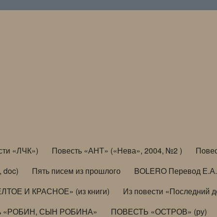
сти «ЛЧК»)
Повесть «АНТ» («Нева», 2004, №2 )
Повес
, doc)
Пять писем из прошлого
BOLERO Перевод Е.А.
ЛТОЕ И КРАСНОЕ» (из книги)
Из повести «Последний 
ь «РОБИН, СЫН РОБИНА»
ПОВЕСТЬ «ОСТРОВ» (ру)