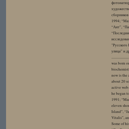
фотонатюрм
художестве
сборников 
1994; “Мах
“Ант”, “Па
“Последний
исследова
"Русского 
улица” и других. 
..................
was born on
biochemistr
now is the 
about 20 so
active web-
he began to
1991; “Mam
eleven sho
Island”, “
Vitalis”, 
Some of hi