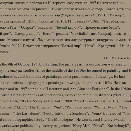
ортов. Активно работает в Интернете, создатель (в 1997 г.) литературно-
нного альманаха “Перископ” . Писать прозу начал в 80-е годы. Автор четырех
коротких рассказов, эссе, миниатюр (“Здравствуй, муха!”, 1991; “Мамзер”,
нуть хвостом!”, 2008; “Кукисы”, 2010), 11 повестей (“ЛЧК”, “Перебежчик”,
оло и Рем”, “Остров”, “Жасмин”, “Белый карлик”, “Предчувствие беды”,
 дом”, “Следы у моря”, “Немо”), романа “Vis vitalis”, автобиографического
ния “Монолог о пути”. Лауреат нескольких литературных конкурсов, номинант
Букера 2007". Печатался в журналах "Новый мир", “Нева”, “Крещатик”, “Наша
......................................................................................
........................................................................................................................ Dan Markovich
 the 9th of October 1940, in Tallinn. For many years his occupation was research i
y, the enzyme studies. Since the middle of the 1970ies he turned to painting, and 
author of several hundreds of paintings, and a great number of drawings. He had
lo exhibitions, displaying his paintings, drawings, and photo still-lifes. He is an
user, and in 1997 started his “Literature and Arts Almanac Periscope”. In the 1980i
 write. He has four books of short stories, essays and miniature sketches (“Hello, Fl
zer” 1994; “By the Sweep of the Tail!” 2008; “The Cookies Book” 2010), he wro
rt novels (“LBC”, “The Turncoat”, “Ant”, “Paolo and Rem”, “White Dwarf”, “The
Jasmine”, “The Last Home”, “Footprints on the Seashore”, “Nemo”), one novel “Vis
and an autobiographical study “The Monologue”. He won several literary awards.
s works were published by literary magazines “Novy Mir”, “Neva”, “Kreshchatyk”,