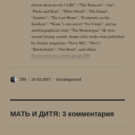
eleven short novels (“LBC”, “The Turncoat”, “Ant”,
“Paolo and Rem”, “White Dwarf”, “The Island”,
“Jasmine”, “The Last Home”, “Footprints on the
Seashore”, “Nemo”), one novel “Vis Vitalis”, and an
autobiographical study “The Monologue”. He won
several literary awards. Some of his works were published
by literary magazines “Novy Mir”, “Neva”,
“Kreshchatyk”, “Our Street”, and others.
Посмотреть все записи автора DM
Автор
Опубликовано
Рубрики
DM
24.03.2007
Uncategorized
МАТЬ И ДИТЯ: 3 комментария