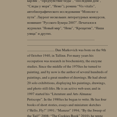
карлик”, “Предчувствие беды”, “Последний дом”,
“Следы у моря”, “Немо”), романа “Vis vitalis”,
автобиографического исследования “Монолог о
пути”. Лауреат нескольких литературных конкурсов,
номинант "Русского Букера 2007". Печатался в
журналах "Новый мир", “Нева”, “Крещатик”, “Наша
улица” и других.
......................................................................................
.......................................................................................................
................................... Dan Markovich was born on the 9th
of October 1940, in Tallinn. For many years his
occupation was research in biochemistry, the enzyme
studies. Since the middle of the 1970ies he turned to
painting, and by now is the author of several hundreds of
paintings, and a great number of drawings. He had about
20 solo exhibitions, displaying his paintings, drawings,
and photo still-lifes. He is an active web-user, and in
1997 started his “Literature and Arts Almanac
Periscope”. In the 1980ies he began to write. He has four
books of short stories, essays and miniature sketches
(“Hello, Fly!” 1991; “Mamzer” 1994; “By the Sweep of
the Tail!” 2008; “The Cookies Book” 2010), he wrote