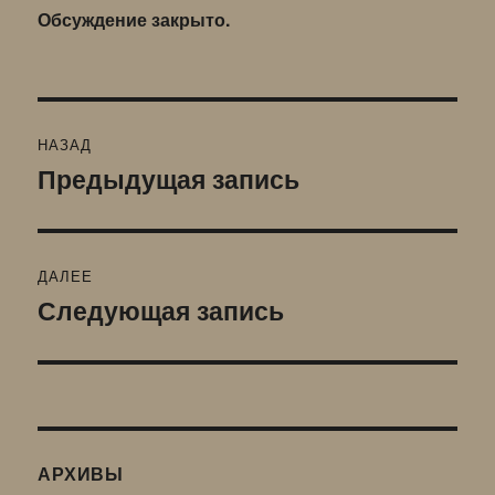
Обсуждение закрыто.
Навигация
НАЗАД
по
Предыдущая запись
Предыдущая
запись:
записям
ДАЛЕЕ
Следующая запись
Следующая
запись:
АРХИВЫ