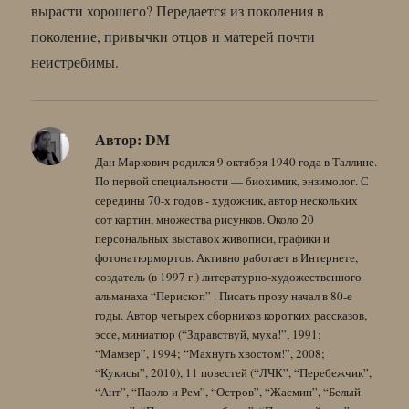
вырасти хорошего? Передается из поколения в
поколение, привычки отцов и матерей почти
неистребимы.
Автор:
DM
Дан Маркович родился 9 октября 1940 года в Таллине.
По первой специальности — биохимик, энзимолог. С
середины 70-х годов - художник, автор нескольких
сот картин, множества рисунков. Около 20
персональных выставок живописи, графики и
фотонатюрмортов. Активно работает в Интернете,
создатель (в 1997 г.) литературно-художественного
альманаха “Перископ” . Писать прозу начал в 80-е
годы. Автор четырех сборников коротких рассказов,
эссе, миниатюр (“Здравствуй, муха!”, 1991;
“Мамзер”, 1994; “Махнуть хвостом!”, 2008;
“Кукисы”, 2010), 11 повестей (“ЛЧК”, “Перебежчик”,
“Ант”, “Паоло и Рем”, “Остров”, “Жасмин”, “Белый