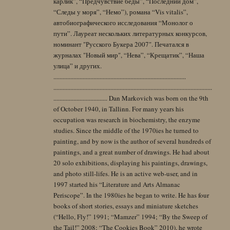
карлик”, “Предчувствие беды”, “Последний дом”,
“Следы у моря”, “Немо”), романа “Vis vitalis”,
автобиографического исследования “Монолог о
пути”. Лауреат нескольких литературных конкурсов,
номинант "Русского Букера 2007". Печатался в
журналах "Новый мир", “Нева”, “Крещатик”, “Наша
улица” и других.
......................................................................................
.......................................................................................................
................................... Dan Markovich was born on the 9th
of October 1940, in Tallinn. For many years his
occupation was research in biochemistry, the enzyme
studies. Since the middle of the 1970ies he turned to
painting, and by now is the author of several hundreds of
paintings, and a great number of drawings. He had about
20 solo exhibitions, displaying his paintings, drawings,
and photo still-lifes. He is an active web-user, and in
1997 started his “Literature and Arts Almanac
Periscope”. In the 1980ies he began to write. He has four
books of short stories, essays and miniature sketches
(“Hello, Fly!” 1991; “Mamzer” 1994; “By the Sweep of
the Tail!” 2008; “The Cookies Book” 2010), he wrote