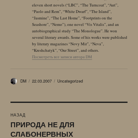
eleven short novels (“LBC”, “The Turncoat”, “Ant”,
“Paolo and Rem”, “White Dwarf”, “The Island”,
“Jasmine”, “The Last Home”, “Footprints on the
Seashore”, “Nemo”), one novel “Vis Vitalis”, and an
autobiographical study “The Monologue”. He won
several literary awards. Some of his works were published
by literary magazines “Novy Mir”, “Neva”,
“Kreshchatyk”, “Our Street”, and others.
Посмотреть все записи автора DM
Автор
Опубликовано
Рубрики
DM
22.03.2007
Uncategorized
Навигация
НАЗАД
по
ПРИРОДА НЕ ДЛЯ
Предыдущая
СЛАБОНЕРВНЫХ
запись:
записям