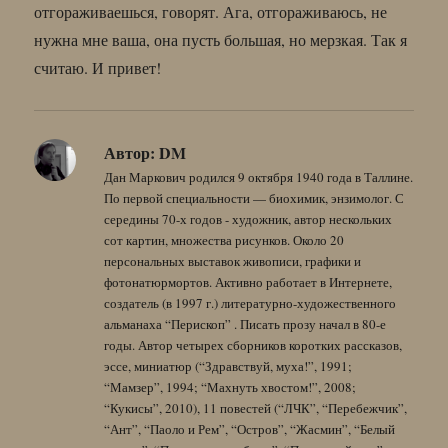
отгораживаешься, говорят. Ага, отгораживаюсь, не
нужна мне ваша, она пусть большая, но мерзкая. Так я
считаю. И привет!
Автор:
DM
Дан Маркович родился 9 октября 1940 года в Таллине.
По первой специальности — биохимик, энзимолог. С
середины 70-х годов - художник, автор нескольких
сот картин, множества рисунков. Около 20
персональных выставок живописи, графики и
фотонатюрмортов. Активно работает в Интернете,
создатель (в 1997 г.) литературно-художественного
альманаха “Перископ” . Писать прозу начал в 80-е
годы. Автор четырех сборников коротких рассказов,
эссе, миниатюр (“Здравствуй, муха!”, 1991;
“Мамзер”, 1994; “Махнуть хвостом!”, 2008;
“Кукисы”, 2010), 11 повестей (“ЛЧК”, “Перебежчик”,
“Ант”, “Паоло и Рем”, “Остров”, “Жасмин”, “Белый