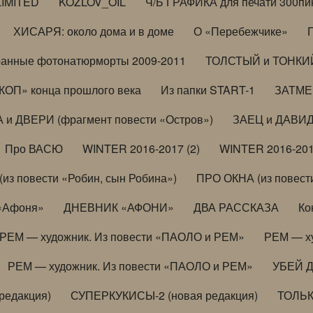
LIMITED
KOZLOV_OIL
Ч/Б ГРАФИКА для печати 300пи
ХИСАРЯ: около дома и в доме
О «Перебежчике»
анные фотонатюрморты 2009-2011
ТОЛСТЫЙ и ТОНКИЙ 
ОП» конца прошлого века
Из папки START-1
ЗАТМЕН
 и ДВЕРИ (фрагмент повести «Остров»)
ЗАЕЦ и ДАВИД 
Про ВАСЮ
WINTER 2016-2017 (2)
WINTER 2016-201
з повести «Робин, сын Робина»)
ПРО ОКНА (из повести
 «Афоня»
ДНЕВНИК «АФОНИ»
ДВА РАССКАЗА
Ко
РЕМ — художник. Из повести «ПАОЛО и РЕМ»
РЕМ — х
РЕМ — художник. Из повести «ПАОЛО и РЕМ»
УБЕЙ 
редакция)
СУПЕРКУКИСЫ-2 (новая редакция)
ТОЛЬ