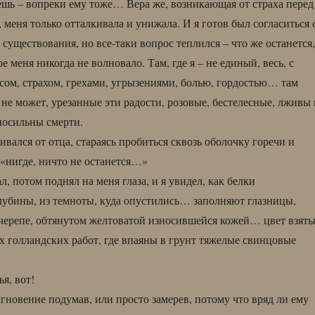
шь – вопреки ему тоже… Вера же, возникающая от страха перед
меня только отталкивала и унижала. И я готов был согласиться 
существования, но все-таки вопрос теплился – что же останется,
ое меня никогда не волновало. Там, где я – не единый, весь, с
сом, страхом, грехами, угрызениями, болью, гордостью… там
не может, урезанные эти радости, розовые, бестелесные, лживы 
носильны смерти.
бивался от отца, стараясь пробиться сквозь оболочку горечи и
о «нигде, ничто не останется…»
л, потом поднял на меня глаза, и я увидел, как белки
лубины, из темноты, куда опустились… заполняют глазницы,
черепе, обтянутом желтоватой износившейся кожей… цвет взят
х голландских работ, где впаяны в грунт тяжелые свинцовые
ья, вот!
гновение подумав, или просто замерев, потому что вряд ли ему