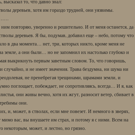
 высказал то, что давно знал:
тволы деревьев, хотя им гораздо трудней, они уязвимы.
……
а ним повторяю, уверенно и решительно. И от меня останется, да 
 стволы деревьев. Я бы, подумав, добавил еще – небо, потому что
ыло в два момента… нет, три, которых никто, кроме меня не
на земле, а они были… но не запомнил их настолько глубоко и
умая выкрикнуть первым заветным словом. То, что говоришь,
и случайно, и не имеет значения. Трава бездумна, ни шума ни
преодолевая, не пренебрегая трещинами, шрамами земли, и
мно поглощает, побеждает, не сопротивляясь, всегда… И я, как
в листья, они живы вечно, хотя их жгут, разносит ветер, сбивает в
стребимы они.
них, и, может, в стволах, если мне повезет. И немного в зверях,
 мимо вас, вы внушаете им страх, и потому я с ними. Всем на
о некоторым, может, и лестно, но грязно.