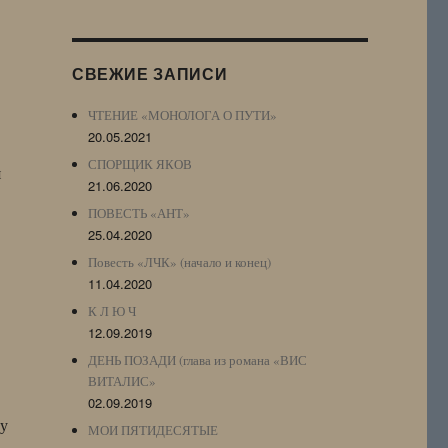
Журнала
(ЖЖ,
LJ
СВЕЖИЕ ЗАПИСИ
Archive)
ЧТЕНИЕ «МОНОЛОГА О ПУТИ»
20.05.2021
СПОРЩИК ЯКОВ
я
21.06.2020
ПОВЕСТЬ «АНТ»
25.04.2020
Повесть «ЛЧК» (начало и конец)
11.04.2020
К Л Ю Ч
12.09.2019
ДЕНЬ ПОЗАДИ (глава из романа «ВИС
ВИТАЛИС»
02.09.2019
му
МОИ ПЯТИДЕСЯТЫЕ