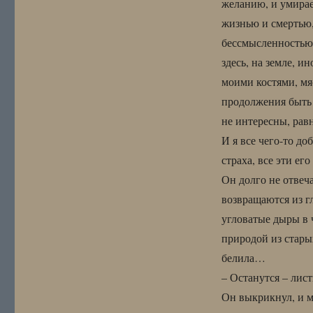
желанию, и умирае
жизнью и смертью, 
бессмысленностью 
здесь, на земле, ин
моими костями, мя
продолжения быть 
не интересны, рав
И я все чего-то до
страха, все эти ег
Он долго не отвеча
возвращаются из г
угловатые дыры в 
природой из стары
белила…
– Останутся – лист
Он выкрикнул, и м