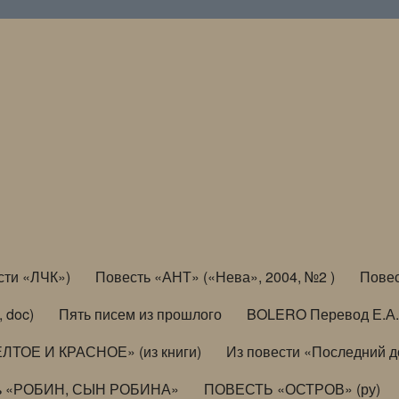
сти «ЛЧК»)
Повесть «АНТ» («Нева», 2004, №2 )
Повес
, doc)
Пять писем из прошлого
BOLERO Перевод Е.А.
ЛТОЕ И КРАСНОЕ» (из книги)
Из повести «Последний 
ь «РОБИН, СЫН РОБИНА»
ПОВЕСТЬ «ОСТРОВ» (ру)