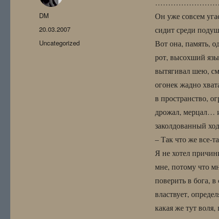
………………………
Автор
DM
Он уже совсем угас
Опубликовано
20.03.2007
сидит среди подуш
Рубрики
Uncategorized
Вот она, память, о
рот, высохший язы
вытягивал шею, смо
огонек жадно хват
в пространство, о
дрожал, мерцал… и
заколдованный ход
– Так что же все-та
Я не хотел причини
мне, потому что м
поверить в бога, в
властвует, опреде
какая же тут воля,