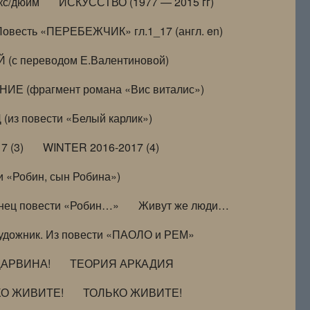
кс/дюйм
ИСКУССТВО (1977 — 2015 гг)
Повесть «ПЕРЕБЕЖЧИК» гл.1_17 (англ. en)
(с переводом Е.Валентиновой)
ИЕ (фрагмент романа «Вис виталис»)
(из повести «Белый карлик»)
7 (3)
WINTER 2016-2017 (4)
 «Робин, сын Робина»)
нец повести «Робин…»
Живут же люди…
удожник. Из повести «ПАОЛО и РЕМ»
ДАРВИНА!
ТЕОРИЯ АРКАДИЯ
КО ЖИВИТЕ!
ТОЛЬКО ЖИВИТЕ!