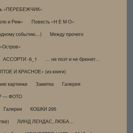
ть «ПЕРЕБЕЖЧИК»
оло и Рем»
Повесть «Н Е М О»
к одному событию…)
Между прочего
 «Остров»
АССОРТИ -6_1
… не поэт и не брюнет…
ТОЕ И КРАСНОЕ» (из книги)
ие картинки
Заметка
Галерея
Р — ФОТО
Галереи
КОШКИ 295
тве)
ЛИНД ЛЕНДАС, ЛЮБА…