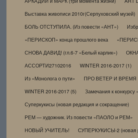
АРКАДИЙ и МАРК (три момента жизни)
ART 
Выставка живописи 2010г(Серпуховский музей)
БОЛЬ ОТСТУПИЛА. (Из повести «АНТ»)
Избр
«ПЕРИСКОП» конца прошлого века
«ПЕРИСК
СНОВА ДАВИД! (гл.6-7 «Белый карлик»)
ОКНА
АССОРТИ27102016
WINTER 2016-2017 (1)
Из «Монолога о пути»
ПРО ВЕТЕР И ВРЕМЯ (и
WINTER 2016-2017 (5)
Замечания к конкурсу
Суперкукисы (новая редакция и сокращение)
РЕМ — художник. Из повести «ПАОЛО и РЕМ»
НОВЫЙ УЧИТЕЛЬ!
СУПЕРКУКИСЫ-2 (новая 