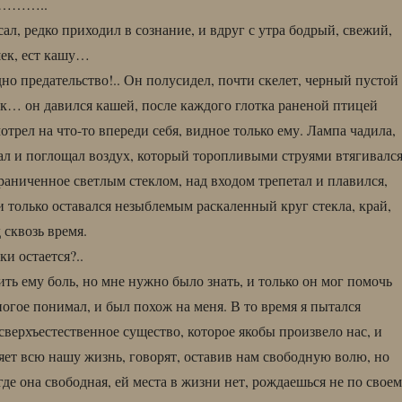
……..
ал, редко приходил в сознание, и вдруг с утра бодрый, свежий,
ек, ест кашу…
дно предательство!.. Он полусидел, почти скелет, черный пустой
к… он давился кашей, после каждого глотка раненой птицей
трел на что-то впереди себя, видное только ему. Лампа чадила,
ал и поглощал воздух, который торопливыми струями втягивалс
граниченное светлым стеклом, над входом трепетал и плавился,
 только оставался незыблемым раскаленный круг стекла, край,
 сквозь время.
ки остается?..
ть ему боль, но мне нужно было знать, и только он мог помочь
ногое понимал, и был похож на меня. В то время я пытался
 сверхъестественное существо, которое якобы произвело нас, и
ляет всю нашу жизнь, говорят, оставив нам свободную волю, но
 где она свободная, ей места в жизни нет, рождаешься не по свое