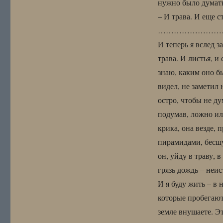
нужно было думать,
– И трава. И еще с
……………………
И теперь я вслед з
трава. И листья, и
знаю, каким оно б
видел, не заметил 
остро, чтобы не д
подумав, ложно ил
крика, она везде, 
пирамидами, бесшу
он, уйду в траву, 
грязь дождь – неи
И я буду жить – в 
которые пробегают
земле внушаете. Эт