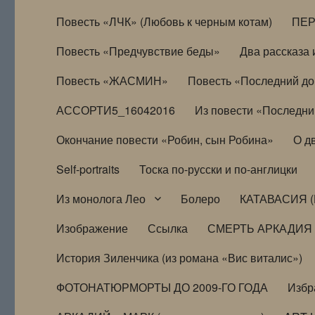
Повесть «ЛЧК» (Любовь к черным котам)
ПЕ
Повесть «Предчувствие беды»
Два рассказа и
Повесть «ЖАСМИН»
Повесть «Последний д
АССОРТИ5_16042016
Из повести «Последни
Окончание повести «Робин, сын Робина»
О д
Self-portraits
Тоска по-русски и по-англицки
Из монолога Лео
Болеро
КАТАВАСИЯ (
Изображение
Ссылка
СМЕРТЬ АРКАДИЯ
История Зиленчика (из романа «Вис виталис»)
ФОТОНАТЮРМОРТЫ ДО 2009-ГО ГОДА
Избр