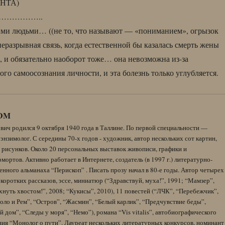
НТА)
…………..
ими людьми… ((не то, что называют — «пониманием», огрызок
неразрывная связь, когда естественной бы казалась смерть жены
, и обязательно наоборот тоже… она невозможна из-за
го самоосознания личности, и эта болезнь только углубляется.
DM
вич родился 9 октября 1940 года в Таллине. По первой специальности —
энзимолог. С середины 70-х годов - художник, автор нескольких сот картин,
 рисунков. Около 20 персональных выставок живописи, графики и
ортов. Активно работает в Интернете, создатель (в 1997 г.) литературно-
нного альманаха “Перископ” . Писать прозу начал в 80-е годы. Автор четырех
коротких рассказов, эссе, миниатюр (“Здравствуй, муха!”, 1991; “Мамзер”,
нуть хвостом!”, 2008; “Кукисы”, 2010), 11 повестей (“ЛЧК”, “Перебежчик”,
оло и Рем”, “Остров”, “Жасмин”, “Белый карлик”, “Предчувствие беды”,
 дом”, “Следы у моря”, “Немо”), романа “Vis vitalis”, автобиографического
ния “Монолог о пути”. Лауреат нескольких литературных конкурсов, номинант