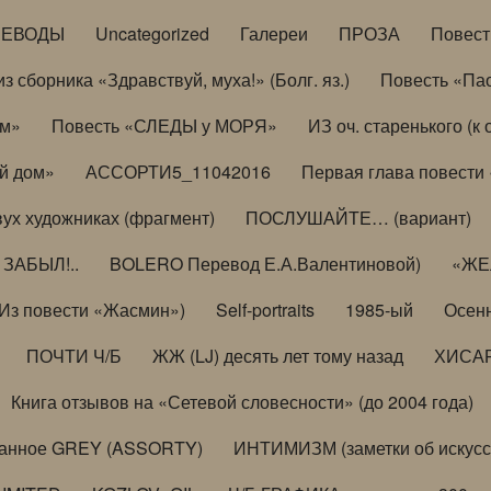
РЕВОДЫ
Uncategorized
Галереи
ПРОЗА
Повес
з сборника «Здравствуй, муха!» (Болг. яз.)
Повесть «Па
ом»
Повесть «СЛЕДЫ у МОРЯ»
ИЗ оч. старенького (
й дом»
АССОРТИ5_11042016
Первая глава повести
вух художниках (фрагмент)
ПОСЛУШАЙТЕ… (вариант)
ЗАБЫЛ!..
BOLERO Перевод Е.А.Валентиновой)
«ЖЕЛ
Из повести «Жасмин»)
Self-portraits
1985-ый
Осенн
ПОЧТИ Ч/Б
ЖЖ (LJ) десять лет тому назад
ХИСА
Книга отзывов на «Сетевой словесности» (до 2004 года)
анное GREY (ASSORTY)
ИНТИМИЗМ (заметки об искусс