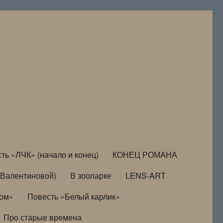
ть «ЛЧК» (начало и конец)
КОНЕЦ РОМАНА
Валентиновой)
В зоопарке
LENS-ART
дом»
Повесть «Белый карлик»
Про старые времена