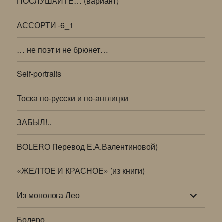
ПОСЛУШАЙТЕ… (вариант)
АССОРТИ -6_1
… не поэт и не брюнет…
Self-portraits
Тоска по-русски и по-англицки
ЗАБЫЛ!..
BOLERO Перевод Е.А.Валентиновой)
«ЖЕЛТОЕ И КРАСНОЕ» (из книги)
раскрыт
Из монолога Лео
дочернее
меню
Болеро