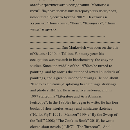
автобиографического исследования “Монолог о
пути”. Лауреат нескольких литературных конкурсов,
номинант "Русского Букера 2007". Печатался в
журналах "Новый мир", “Нева”, “Крещатик”, “Наша
улица” и других.
......................................................................................
.......................................................................................................
................................... Dan Markovich was born on the 9th
of October 1940, in Tallinn. For many years his
occupation was research in biochemistry, the enzyme
studies. Since the middle of the 1970ies he turned to
painting, and by now is the author of several hundreds of
paintings, and a great number of drawings. He had about
20 solo exhibitions, displaying his paintings, drawings,
and photo still-lifes. He is an active web-user, and in
1997 started his “Literature and Arts Almanac
Periscope”. In the 1980ies he began to write. He has four
books of short stories, essays and miniature sketches
(“Hello, Fly!” 1991; “Mamzer” 1994; “By the Sweep of
the Tail!” 2008; “The Cookies Book” 2010), he wrote
eleven short novels (“LBC”, “The Turncoat”, “Ant”,