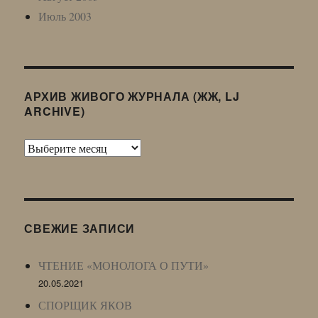
Июль 2003
АРХИВ ЖИВОГО ЖУРНАЛА (ЖЖ, LJ
ARCHIVE)
Архив
Живого
Журнала
(ЖЖ,
LJ
СВЕЖИЕ ЗАПИСИ
Archive)
ЧТЕНИЕ «МОНОЛОГА О ПУТИ»
20.05.2021
СПОРЩИК ЯКОВ