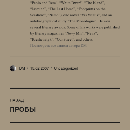
“Paolo and Rem”, “White Dwarf”, “The Island”,
“Jasmine”, “The Last Home”, “Footprints on the
Seashore”, “Nemo”), one novel “Vis Vitalis”, and an
autobiographical study “The Monologue”. He won
several literary awards. Some of his works were published
by literary magazines “Novy Mir”, “Neva”,
“Kreshchatyk”, “Our Street”, and others.
Посмотреть все записи автора DM
Автор
Опубликовано
Рубрики
DM
15.02.2007
Uncategorized
Навигация
НАЗАД
по
ПРОБЫ
Предыдущая
запись:
записям