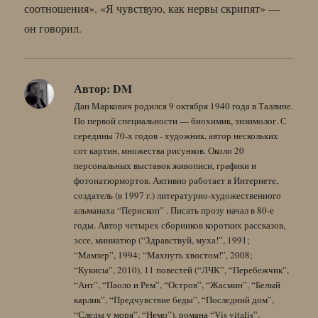
соотношения». «Я чувствую, как нервы скрипят» —
он говорил.
Автор:
DM
Дан Маркович родился 9 октября 1940 года в Таллине.
По первой специальности — биохимик, энзимолог. С
середины 70-х годов - художник, автор нескольких
сот картин, множества рисунков. Около 20
персональных выставок живописи, графики и
фотонатюрмортов. Активно работает в Интернете,
создатель (в 1997 г.) литературно-художественного
альманаха “Перископ” . Писать прозу начал в 80-е
годы. Автор четырех сборников коротких рассказов,
эссе, миниатюр (“Здравствуй, муха!”, 1991;
“Мамзер”, 1994; “Махнуть хвостом!”, 2008;
“Кукисы”, 2010), 11 повестей (“ЛЧК”, “Перебежчик”,
“Ант”, “Паоло и Рем”, “Остров”, “Жасмин”, “Белый
карлик”, “Предчувствие беды”, “Последний дом”,
“Следы у моря”, “Немо”), романа “Vis vitalis”,