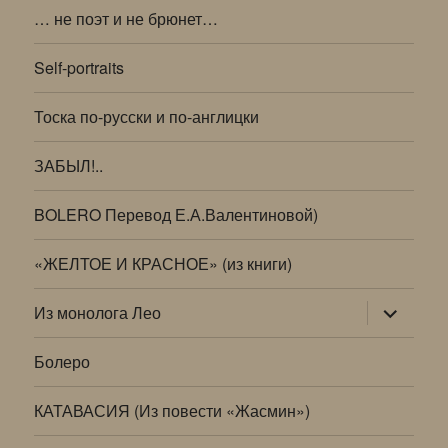
… не поэт и не брюнет…
Self-portraits
Тоска по-русски и по-англицки
ЗАБЫЛ!..
BOLERO Перевод Е.А.Валентиновой)
«ЖЕЛТОЕ И КРАСНОЕ» (из книги)
раскрыт
Из монолога Лео
дочернее
меню
Болеро
КАТАВАСИЯ (Из повести «Жасмин»)