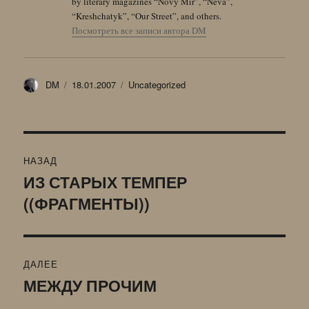
by literary magazines “Novy Mir”, “Neva”,
“Kreshchatyk”, “Our Street”, and others.
Посмотреть все записи автора DM
Автор
Опубликовано
Рубрики
DM
18.01.2007
Uncategorized
Навигация
НАЗАД
по
ИЗ СТАРЫХ ТЕМПЕР
Предыдущая
((ФРАГМЕНТЫ))
запись:
записям
ДАЛЕЕ
МЕЖДУ ПРОЧИМ
Следующая
запись: