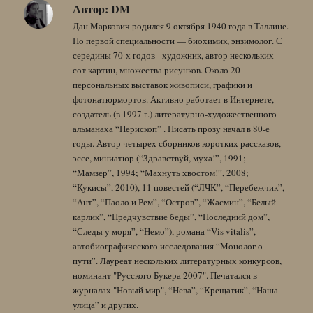
Автор:
DM
Дан Маркович родился 9 октября 1940 года в Таллине.
По первой специальности — биохимик, энзимолог. С
середины 70-х годов - художник, автор нескольких
сот картин, множества рисунков. Около 20
персональных выставок живописи, графики и
фотонатюрмортов. Активно работает в Интернете,
создатель (в 1997 г.) литературно-художественного
альманаха “Перископ” . Писать прозу начал в 80-е
годы. Автор четырех сборников коротких рассказов,
эссе, миниатюр (“Здравствуй, муха!”, 1991;
“Мамзер”, 1994; “Махнуть хвостом!”, 2008;
“Кукисы”, 2010), 11 повестей (“ЛЧК”, “Перебежчик”,
“Ант”, “Паоло и Рем”, “Остров”, “Жасмин”, “Белый
карлик”, “Предчувствие беды”, “Последний дом”,
“Следы у моря”, “Немо”), романа “Vis vitalis”,
автобиографического исследования “Монолог о
пути”. Лауреат нескольких литературных конкурсов,
номинант "Русского Букера 2007". Печатался в
журналах "Новый мир", “Нева”, “Крещатик”, “Наша
улица” и других.