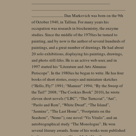
......................................................................................
.......................................................................................................
................................... Dan Markovich was born on the 9th
of October 1940, in Tallinn. For many years his
occupation was research in biochemistry, the enzyme
studies. Since the middle of the 1970ies he turned to
painting, and by now is the author of several hundreds of
paintings, and a great number of drawings. He had about
20 solo exhibitions, displaying his paintings, drawings,
and photo still-lifes. He is an active web-user, and in
1997 started his “Literature and Arts Almanac
Periscope”. In the 1980ies he began to write. He has four
books of short stories, essays and miniature sketches
(“Hello, Fly!” 1991; “Mamzer” 1994; “By the Sweep of
the Tail!” 2008; “The Cookies Book” 2010), he wrote
eleven short novels (“LBC”, “The Turncoat”, “Ant”,
“Paolo and Rem”, “White Dwarf”, “The Island”,
“Jasmine”, “The Last Home”, “Footprints on the
Seashore”, “Nemo”), one novel “Vis Vitalis”, and an
autobiographical study “The Monologue”. He won
several literary awards. Some of his works were published