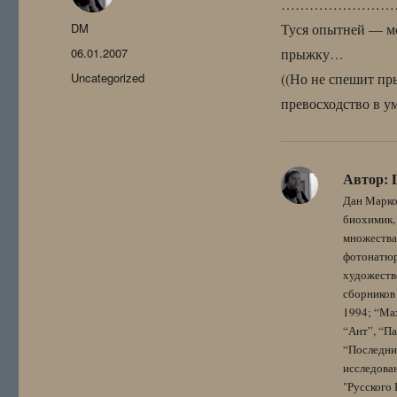
……………………
Автор
DM
Туся опытней — мо
Опубликовано
06.01.2007
прыжку…
Рубрики
Uncategorized
((Но не спешит пр
превосходство в ум
Автор:
Дан Марко
биохимик, 
множества
фотонатюрм
художестве
сборников 
1994; “Мах
“Ант”, “Па
“Последний
исследова
"Русского 