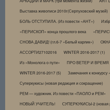
АРКАДИЙ и МАРК (три момента жизни)
ART 
Выставка живописи 2010г(Серпуховский музей)
БОЛЬ ОТСТУПИЛА. (Из повести «АНТ»)
Избр
«ПЕРИСКОП» конца прошлого века
«ПЕРИСК
СНОВА ДАВИД! (гл.6-7 «Белый карлик»)
ОКНА
АССОРТИ27102016
WINTER 2016-2017 (1)
Из «Монолога о пути»
ПРО ВЕТЕР И ВРЕМЯ (и
WINTER 2016-2017 (5)
Замечания к конкурсу
Суперкукисы (новая редакция и сокращение)
РЕМ — художник. Из повести «ПАОЛО и РЕМ»
НОВЫЙ УЧИТЕЛЬ!
СУПЕРКУКИСЫ-2 (новая 