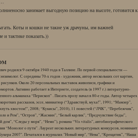
…
лниеносно занимает выгодную позицию на высоте, готовится к
ыгать. Коты и кошки не такие уж драчуны, им важней
е и тактике показать.))
DM
вич родился 9 октября 1940 года в Таллине. По первой специальности —
энзимолог. С середины 70-х годов - художник, автор нескольких сот картин,
 рисунков. Около 20 персональных выставок живописи, графики и
ортов. Активно работает в Интернете, создатель (в 1997 г.) литературно-
нного альманаха “Перископ” . Писать прозу начал в 80-е годы. Автор четырех
коротких рассказов, эссе, миниатюр (“Здравствуй, муха!”, 1991; “Мамзер”,
нуть хвостом!”, 2008; “Кукисы”, 2010), 11 повестей (“ЛЧК”, “Перебежчик”,
оло и Рем”, “Остров”, “Жасмин”, “Белый карлик”, “Предчувствие беды”,
 дом”, “Следы у моря”, “Немо”), романа “Vis vitalis”, автобиографического
ния “Монолог о пути”. Лауреат нескольких литературных конкурсов, номинант
Букера 2007". Печатался в журналах "Новый мир", “Нева”, “Крещатик”, “Наша