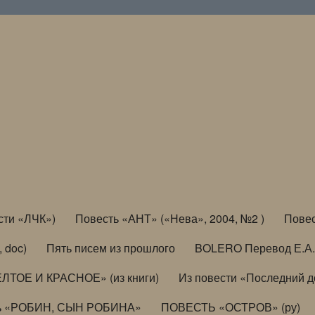
сти «ЛЧК»)
Повесть «АНТ» («Нева», 2004, №2 )
Повес
, doc)
Пять писем из прошлого
BOLERO Перевод Е.А.
ЛТОЕ И КРАСНОЕ» (из книги)
Из повести «Последний 
ь «РОБИН, СЫН РОБИНА»
ПОВЕСТЬ «ОСТРОВ» (ру)