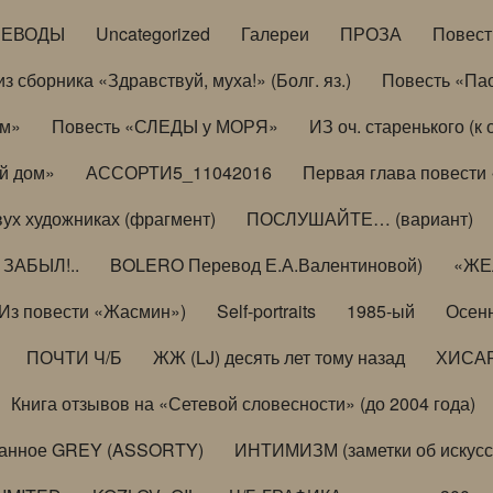
РЕВОДЫ
Uncategorized
Галереи
ПРОЗА
Повес
з сборника «Здравствуй, муха!» (Болг. яз.)
Повесть «Па
ом»
Повесть «СЛЕДЫ у МОРЯ»
ИЗ оч. старенького (
й дом»
АССОРТИ5_11042016
Первая глава повести
вух художниках (фрагмент)
ПОСЛУШАЙТЕ… (вариант)
ЗАБЫЛ!..
BOLERO Перевод Е.А.Валентиновой)
«ЖЕЛ
Из повести «Жасмин»)
Self-portraits
1985-ый
Осенн
ПОЧТИ Ч/Б
ЖЖ (LJ) десять лет тому назад
ХИСА
Книга отзывов на «Сетевой словесности» (до 2004 года)
анное GREY (ASSORTY)
ИНТИМИЗМ (заметки об искусс