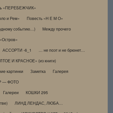
ть «ПЕРЕБЕЖЧИК»
оло и Рем»
Повесть «Н Е М О»
к одному событию…)
Между прочего
 «Остров»
АССОРТИ -6_1
… не поэт и не брюнет…
ТОЕ И КРАСНОЕ» (из книги)
ие картинки
Заметка
Галерея
Р — ФОТО
Галереи
КОШКИ 295
тве)
ЛИНД ЛЕНДАС, ЛЮБА…