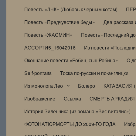
Повесть «ЛЧК» (Любовь к черным котам)
ПЕ
Повесть «Предчувствие беды»
Два рассказа и
Повесть «ЖАСМИН»
Повесть «Последний д
АССОРТИ5_16042016
Из повести «Последни
Окончание повести «Робин, сын Робина»
О д
Self-portraits
Тоска по-русски и по-англицки
Из монолога Лео
Болеро
КАТАВАСИЯ (
Изображение
Ссылка
СМЕРТЬ АРКАДИЯ
История Зиленчика (из романа «Вис виталис»)
ФОТОНАТЮРМОРТЫ ДО 2009-ГО ГОДА
Избр