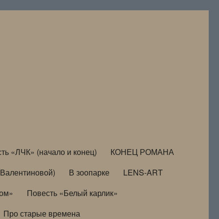
ть «ЛЧК» (начало и конец)
КОНЕЦ РОМАНА
Валентиновой)
В зоопарке
LENS-ART
дом»
Повесть «Белый карлик»
Про старые времена