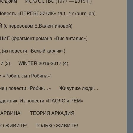
кс/дюйм
ИСКУССТВО (1977 — 2015 гг)
Повесть «ПЕРЕБЕЖЧИК» гл.1_17 (англ. en)
(с переводом Е.Валентиновой)
ИЕ (фрагмент романа «Вис виталис»)
(из повести «Белый карлик»)
7 (3)
WINTER 2016-2017 (4)
 «Робин, сын Робина»)
нец повести «Робин…»
Живут же люди…
удожник. Из повести «ПАОЛО и РЕМ»
ДАРВИНА!
ТЕОРИЯ АРКАДИЯ
КО ЖИВИТЕ!
ТОЛЬКО ЖИВИТЕ!