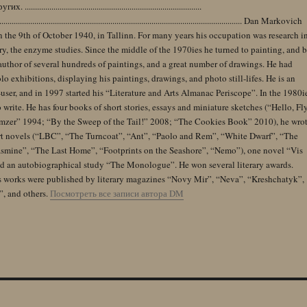
......................................................................................
........................................................................................................................ Dan Markovich
 the 9th of October 1940, in Tallinn. For many years his occupation was research i
y, the enzyme studies. Since the middle of the 1970ies he turned to painting, and 
author of several hundreds of paintings, and a great number of drawings. He had
lo exhibitions, displaying his paintings, drawings, and photo still-lifes. He is an
user, and in 1997 started his “Literature and Arts Almanac Periscope”. In the 1980i
 write. He has four books of short stories, essays and miniature sketches (“Hello, Fl
zer” 1994; “By the Sweep of the Tail!” 2008; “The Cookies Book” 2010), he wro
rt novels (“LBC”, “The Turncoat”, “Ant”, “Paolo and Rem”, “White Dwarf”, “The
Jasmine”, “The Last Home”, “Footprints on the Seashore”, “Nemo”), one novel “Vis
and an autobiographical study “The Monologue”. He won several literary awards.
s works were published by literary magazines “Novy Mir”, “Neva”, “Kreshchatyk”,
”, and others.
Посмотреть все записи автора DM