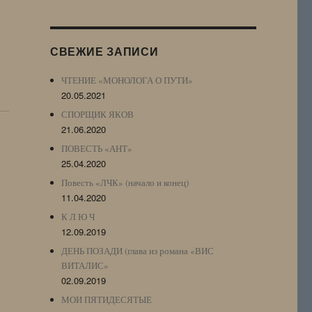
Журнала
(ЖЖ,
LJ
СВЕЖИЕ ЗАПИСИ
Archive)
ЧТЕНИЕ «МОНОЛОГА О ПУТИ»
20.05.2021
СПОРЩИК ЯКОВ
21.06.2020
ПОВЕСТЬ «АНТ»
25.04.2020
Повесть «ЛЧК» (начало и конец)
11.04.2020
К Л Ю Ч
12.09.2019
ДЕНЬ ПОЗАДИ (глава из романа «ВИС
ВИТАЛИС»
02.09.2019
МОИ ПЯТИДЕСЯТЫЕ