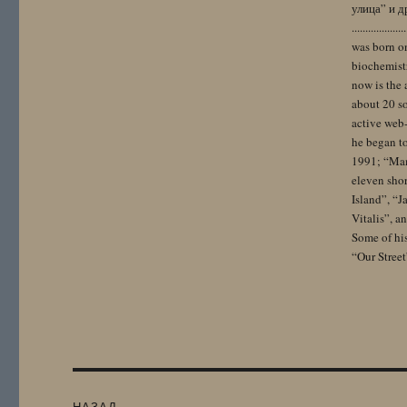
улица” и других. 
..................
was born on
biochemistr
now is the 
about 20 so
active web-
he began to
1991; “Mam
eleven sho
Island”, “
Vitalis”, 
Some of hi
“Our Street
Навигация
НАЗАД