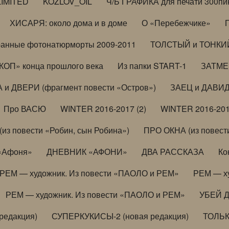
LIMITED
KOZLOV_OIL
Ч/Б ГРАФИКА для печати 300пи
ХИСАРЯ: около дома и в доме
О «Перебежчике»
анные фотонатюрморты 2009-2011
ТОЛСТЫЙ и ТОНКИЙ 
ОП» конца прошлого века
Из папки START-1
ЗАТМЕН
 и ДВЕРИ (фрагмент повести «Остров»)
ЗАЕЦ и ДАВИД 
Про ВАСЮ
WINTER 2016-2017 (2)
WINTER 2016-201
з повести «Робин, сын Робина»)
ПРО ОКНА (из повести
 «Афоня»
ДНЕВНИК «АФОНИ»
ДВА РАССКАЗА
Ко
РЕМ — художник. Из повести «ПАОЛО и РЕМ»
РЕМ — х
РЕМ — художник. Из повести «ПАОЛО и РЕМ»
УБЕЙ 
редакция)
СУПЕРКУКИСЫ-2 (новая редакция)
ТОЛЬ