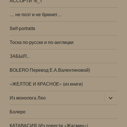
АССОРТИ -6_1
… не поэт и не брюнет…
Self-portraits
Тоска по-русски и по-англицки
ЗАБЫЛ!..
BOLERO Перевод Е.А.Валентиновой)
«ЖЕЛТОЕ И КРАСНОЕ» (из книги)
раскрыт
Из монолога Лео
дочернее
меню
Болеро
КАТАВАСИЯ (Из повести «Жасмин»)