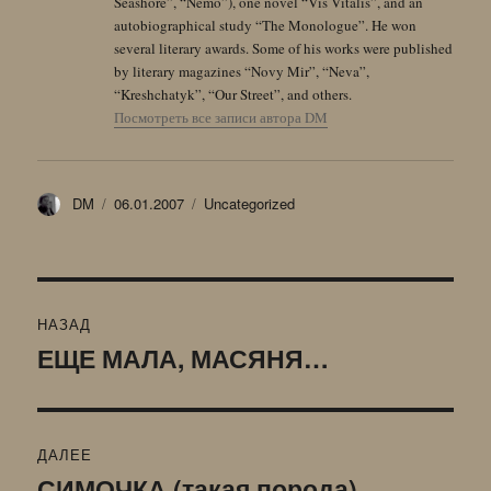
Seashore”, “Nemo”), one novel “Vis Vitalis”, and an
autobiographical study “The Monologue”. He won
several literary awards. Some of his works were published
by literary magazines “Novy Mir”, “Neva”,
“Kreshchatyk”, “Our Street”, and others.
Посмотреть все записи автора DM
Автор
Опубликовано
Рубрики
DM
06.01.2007
Uncategorized
Навигация
НАЗАД
по
ЕЩЕ МАЛА, МАСЯНЯ…
Предыдущая
запись:
записям
ДАЛЕЕ
СИМОЧКА (такая порода)
Следующая