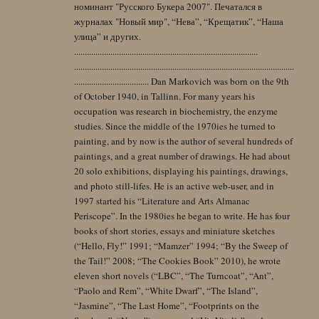
номинант "Русского Букера 2007". Печатался в
журналах "Новый мир", “Нева”, “Крещатик”, “Наша
улица” и других.
......................................................................................
.......................................................................................................
................................... Dan Markovich was born on the 9th
of October 1940, in Tallinn. For many years his
occupation was research in biochemistry, the enzyme
studies. Since the middle of the 1970ies he turned to
painting, and by now is the author of several hundreds of
paintings, and a great number of drawings. He had about
20 solo exhibitions, displaying his paintings, drawings,
and photo still-lifes. He is an active web-user, and in
1997 started his “Literature and Arts Almanac
Periscope”. In the 1980ies he began to write. He has four
books of short stories, essays and miniature sketches
(“Hello, Fly!” 1991; “Mamzer” 1994; “By the Sweep of
the Tail!” 2008; “The Cookies Book” 2010), he wrote
eleven short novels (“LBC”, “The Turncoat”, “Ant”,
“Paolo and Rem”, “White Dwarf”, “The Island”,
“Jasmine”, “The Last Home”, “Footprints on the