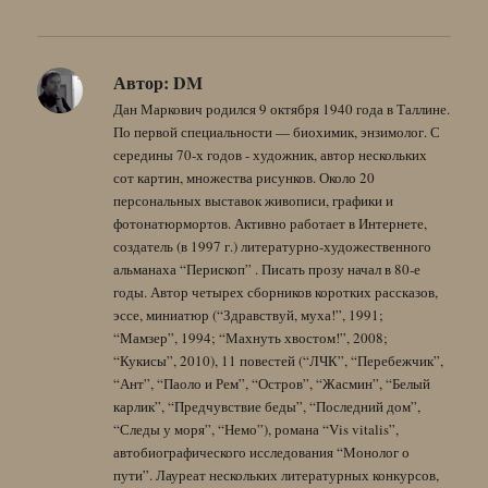
Автор:
DM
Дан Маркович родился 9 октября 1940 года в Таллине.
По первой специальности — биохимик, энзимолог. С
середины 70-х годов - художник, автор нескольких
сот картин, множества рисунков. Около 20
персональных выставок живописи, графики и
фотонатюрмортов. Активно работает в Интернете,
создатель (в 1997 г.) литературно-художественного
альманаха “Перископ” . Писать прозу начал в 80-е
годы. Автор четырех сборников коротких рассказов,
эссе, миниатюр (“Здравствуй, муха!”, 1991;
“Мамзер”, 1994; “Махнуть хвостом!”, 2008;
“Кукисы”, 2010), 11 повестей (“ЛЧК”, “Перебежчик”,
“Ант”, “Паоло и Рем”, “Остров”, “Жасмин”, “Белый
карлик”, “Предчувствие беды”, “Последний дом”,
“Следы у моря”, “Немо”), романа “Vis vitalis”,
автобиографического исследования “Монолог о
пути”. Лауреат нескольких литературных конкурсов,