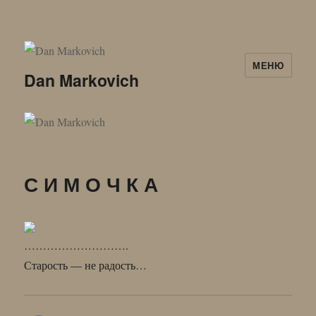
МЕНЮ
Dan Markovich
С И М О Ч К А
……………………….
Старость — не радость…