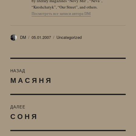
by literary magazines “Novy Mir”, “Neva”,
“Kreshchatyk”, “Our Street”, and others.
Посмотреть все записи автора DM
Автор
Опубликовано
Рубрики
DM
05.01.2007
Uncategorized
Навигация
НАЗАД
по
М А С Я Н Я
Предыдущая
запись:
записям
ДАЛЕЕ
С О Н Я
Следующая
запись: