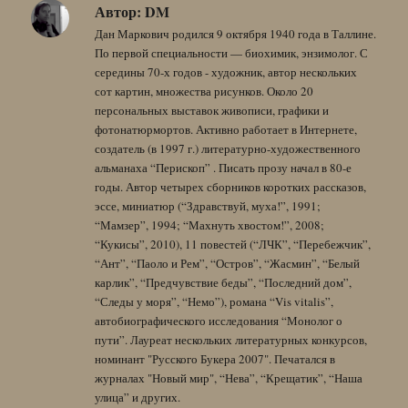
Автор:
DM
Дан Маркович родился 9 октября 1940 года в Таллине.
По первой специальности — биохимик, энзимолог. С
середины 70-х годов - художник, автор нескольких
сот картин, множества рисунков. Около 20
персональных выставок живописи, графики и
фотонатюрмортов. Активно работает в Интернете,
создатель (в 1997 г.) литературно-художественного
альманаха “Перископ” . Писать прозу начал в 80-е
годы. Автор четырех сборников коротких рассказов,
эссе, миниатюр (“Здравствуй, муха!”, 1991;
“Мамзер”, 1994; “Махнуть хвостом!”, 2008;
“Кукисы”, 2010), 11 повестей (“ЛЧК”, “Перебежчик”,
“Ант”, “Паоло и Рем”, “Остров”, “Жасмин”, “Белый
карлик”, “Предчувствие беды”, “Последний дом”,
“Следы у моря”, “Немо”), романа “Vis vitalis”,
автобиографического исследования “Монолог о
пути”. Лауреат нескольких литературных конкурсов,
номинант "Русского Букера 2007". Печатался в
журналах "Новый мир", “Нева”, “Крещатик”, “Наша
улица” и других.