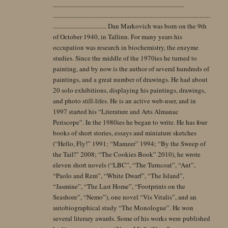
......................................................................................
.......................................................................................................
................................... Dan Markovich was born on the 9th
of October 1940, in Tallinn. For many years his
occupation was research in biochemistry, the enzyme
studies. Since the middle of the 1970ies he turned to
painting, and by now is the author of several hundreds of
paintings, and a great number of drawings. He had about
20 solo exhibitions, displaying his paintings, drawings,
and photo still-lifes. He is an active web-user, and in
1997 started his “Literature and Arts Almanac
Periscope”. In the 1980ies he began to write. He has four
books of short stories, essays and miniature sketches
(“Hello, Fly!” 1991; “Mamzer” 1994; “By the Sweep of
the Tail!” 2008; “The Cookies Book” 2010), he wrote
eleven short novels (“LBC”, “The Turncoat”, “Ant”,
“Paolo and Rem”, “White Dwarf”, “The Island”,
“Jasmine”, “The Last Home”, “Footprints on the
Seashore”, “Nemo”), one novel “Vis Vitalis”, and an
autobiographical study “The Monologue”. He won
several literary awards. Some of his works were published