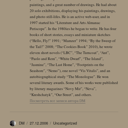
paintings, and a great number of drawings. He had about
20 solo exhibitions, displaying his paintings, drawings,
and photo still-lifes. He is an active web-user, and in
1997 started his “Literature and Arts Almanac
Periscope”. In the 1980ies he began to write. He has four
books of short stories, essays and miniature sketches
(“Hello, Fly!” 1991; “Mamzer” 1994; “By the Sweep of
the Tail!” 2008; “The Cookies Book” 2010), he wrote
eleven short novels (“LBC”, “The Turncoat”, “Ant”,
“Paolo and Rem”, “White Dwarf”, “The Island”,
“Jasmine”, “The Last Home”, “Footprints on the
Seashore”, “Nemo”), one novel “Vis Vitalis”, and an
autobiographical study “The Monologue”. He won
several literary awards. Some of his works were published
by literary magazines “Novy Mir”, “Neva”,
“Kreshchatyk”, “Our Street”, and others.
Посмотреть все записи автора DM
Автор
Опубликовано
Рубрики
DM
27.12.2006
Uncategorized