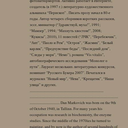
фотонатюрмортов. Активно работает в Интернете,
создатель (в 1997 г.) литературно-художественного
альманаха “Перископ” . Писать прозу начал в 80-е
годы. Автор четырех сборников коротких рассказов,
эссе, миниатюр (“Здравствуй, муха!”, 1991;
“Мамзер”, 1994; “Махнуть хвостом!”, 2008;
“Кукисы”, 2010), 11 повестей (“ЛЧК”, “Перебежчик”,
“Ант”, “Паоло и Рем”, “Остров”, “Жасмин”, “Белый
карлик”, “Предчувствие беды”, “Последний дом”,
“Следы у моря”, “Немо”), романа “Vis vitalis”,
автобиографического исследования “Монолог о
пути”. Лауреат нескольких литературных конкурсов,
номинант "Русского Букера 2007". Печатался в
журналах "Новый мир", “Нева”, “Крещатик”, “Наша
улица” и других.
......................................................................................
.......................................................................................................
................................... Dan Markovich was born on the 9th
of October 1940, in Tallinn. For many years his
occupation was research in biochemistry, the enzyme
studies. Since the middle of the 1970ies he turned to
painting, and by now is the author of several hundreds of