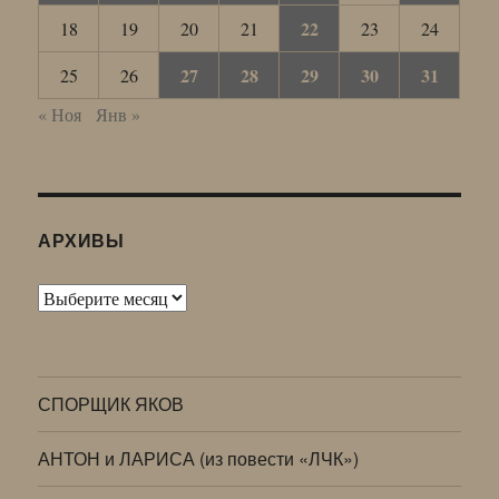
22
18
19
20
21
23
24
27
28
29
30
31
25
26
« Ноя
Янв »
АРХИВЫ
Архивы
СПОРЩИК ЯКОВ
АНТОН и ЛАРИСА (из повести «ЛЧК»)