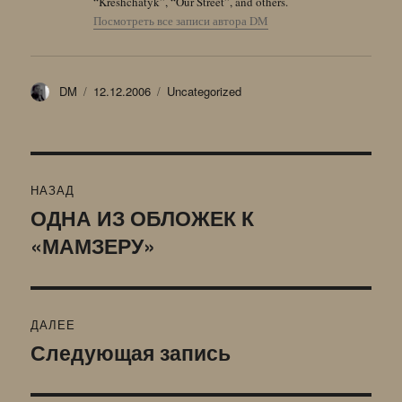
“Kreshchatyk”, “Our Street”, and others.
Посмотреть все записи автора DM
Автор
Опубликовано
Рубрики
DM
12.12.2006
Uncategorized
Навигация
НАЗАД
по
ОДНА ИЗ ОБЛОЖЕК К
Предыдущая
«МАМЗЕРУ»
запись:
записям
ДАЛЕЕ
Следующая запись
Следующая
запись: