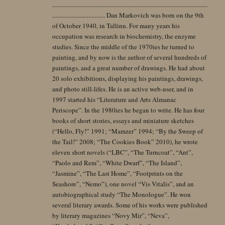
.......................................................................................................
................................... Dan Markovich was born on the 9th
of October 1940, in Tallinn. For many years his
occupation was research in biochemistry, the enzyme
studies. Since the middle of the 1970ies he turned to
painting, and by now is the author of several hundreds of
paintings, and a great number of drawings. He had about
20 solo exhibitions, displaying his paintings, drawings,
and photo still-lifes. He is an active web-user, and in
1997 started his “Literature and Arts Almanac
Periscope”. In the 1980ies he began to write. He has four
books of short stories, essays and miniature sketches
(“Hello, Fly!” 1991; “Mamzer” 1994; “By the Sweep of
the Tail!” 2008; “The Cookies Book” 2010), he wrote
eleven short novels (“LBC”, “The Turncoat”, “Ant”,
“Paolo and Rem”, “White Dwarf”, “The Island”,
“Jasmine”, “The Last Home”, “Footprints on the
Seashore”, “Nemo”), one novel “Vis Vitalis”, and an
autobiographical study “The Monologue”. He won
several literary awards. Some of his works were published
by literary magazines “Novy Mir”, “Neva”,