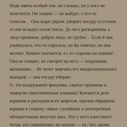
Надо иметь особый тон, он слышал, но у него не
получится. Он уверен — не выйдет, с его-то
голосом… Она ходит рядом, убирает посуду со столов,
от нее исходит сытое тепло. До чего раскормлена, а
лицо приятное, доброе лицо, не грубое… Если б она
улыбнулась, что-то спросила, он бы ответил, но она
молчит. Компот кончается, а с ее стороны ни намека!
Она не спешит, не смотрит на него — подумаешь,
мальчишка… Не хочет замечать его микроскопических
выпадов — она посуду убирает.
О, это воздержание фанатика, сжатые пружины и
намертво присобаченные клапаны! Кончается дело
взрывом и распадом всех запретов, причем обращены
взрывы в сторону самых случайных и непотребных
обладательниц могучих масс. Нет у него классового
чутья, это симпатично, но опасно — ну, что, кроме