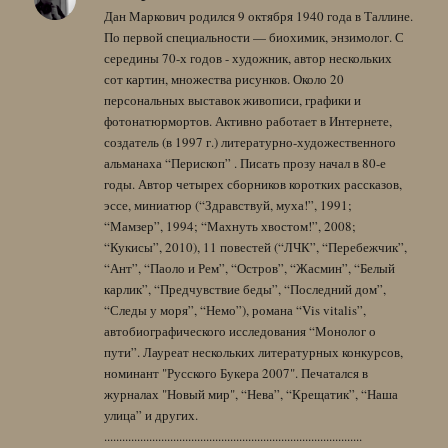
Дан Маркович родился 9 октября 1940 года в Таллине.
По первой специальности — биохимик, энзимолог. С
середины 70-х годов - художник, автор нескольких
сот картин, множества рисунков. Около 20
персональных выставок живописи, графики и
фотонатюрмортов. Активно работает в Интернете,
создатель (в 1997 г.) литературно-художественного
альманаха “Перископ” . Писать прозу начал в 80-е
годы. Автор четырех сборников коротких рассказов,
эссе, миниатюр (“Здравствуй, муха!”, 1991;
“Мамзер”, 1994; “Махнуть хвостом!”, 2008;
“Кукисы”, 2010), 11 повестей (“ЛЧК”, “Перебежчик”,
“Ант”, “Паоло и Рем”, “Остров”, “Жасмин”, “Белый
карлик”, “Предчувствие беды”, “Последний дом”,
“Следы у моря”, “Немо”), романа “Vis vitalis”,
автобиографического исследования “Монолог о
пути”. Лауреат нескольких литературных конкурсов,
номинант "Русского Букера 2007". Печатался в
журналах "Новый мир", “Нева”, “Крещатик”, “Наша
улица” и других.
......................................................................................