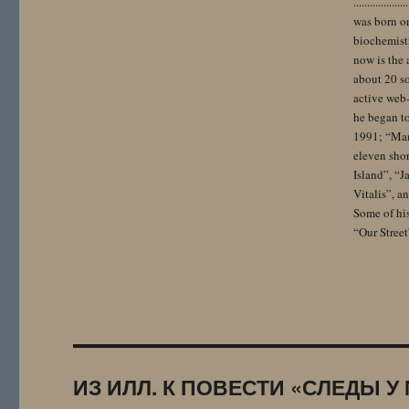
..................
was born on
biochemistr
now is the 
about 20 so
active web-
he began to
1991; “Mam
eleven sho
Island”, “
Vitalis”, 
Some of hi
“Our Street
ИЗ ИЛЛ. К ПОВЕСТИ «СЛЕДЫ У 