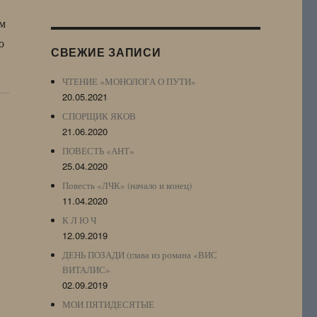
Журнала
ам
(ЖЖ,
LJ
о
СВЕЖИЕ ЗАПИСИ
Archive)
ЧТЕНИЕ «МОНОЛОГА О ПУТИ»
20.05.2021
СПОРЩИК ЯКОВ
21.06.2020
ПОВЕСТЬ «АНТ»
25.04.2020
Повесть «ЛЧК» (начало и конец)
11.04.2020
К Л Ю Ч
12.09.2019
ДЕНЬ ПОЗАДИ (глава из романа «ВИС
ВИТАЛИС»
02.09.2019
МОИ ПЯТИДЕСЯТЫЕ