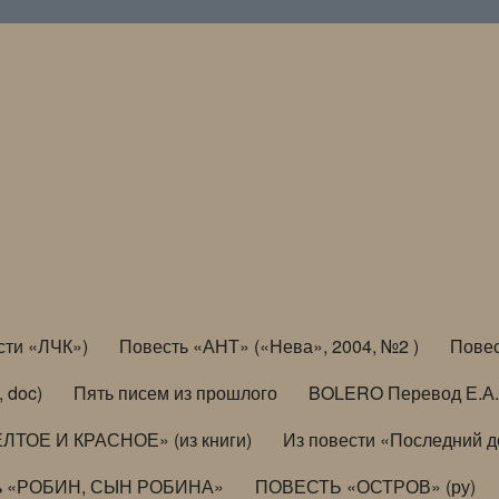
сти «ЛЧК»)
Повесть «АНТ» («Нева», 2004, №2 )
Повес
, doc)
Пять писем из прошлого
BOLERO Перевод Е.А.
ЛТОЕ И КРАСНОЕ» (из книги)
Из повести «Последний 
ь «РОБИН, СЫН РОБИНА»
ПОВЕСТЬ «ОСТРОВ» (ру)