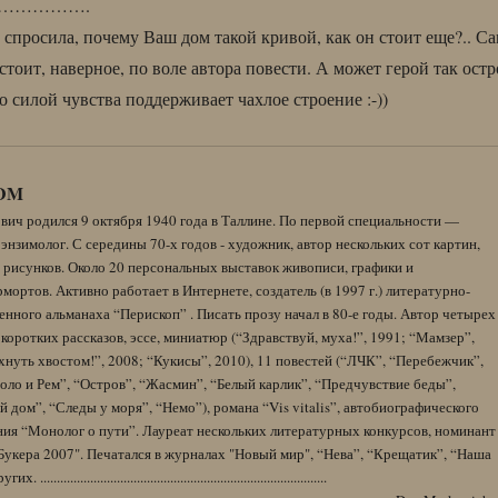
…………….
 спросила, почему Ваш дом такой кривой, как он стоит еще?.. С
 стоит, наверное, по воле автора повести. А может герой так остр
о силой чувства поддерживает чахлое строение :-))
DM
вич родился 9 октября 1940 года в Таллине. По первой специальности —
энзимолог. С середины 70-х годов - художник, автор нескольких сот картин,
 рисунков. Около 20 персональных выставок живописи, графики и
ортов. Активно работает в Интернете, создатель (в 1997 г.) литературно-
нного альманаха “Перископ” . Писать прозу начал в 80-е годы. Автор четырех
коротких рассказов, эссе, миниатюр (“Здравствуй, муха!”, 1991; “Мамзер”,
нуть хвостом!”, 2008; “Кукисы”, 2010), 11 повестей (“ЛЧК”, “Перебежчик”,
оло и Рем”, “Остров”, “Жасмин”, “Белый карлик”, “Предчувствие беды”,
 дом”, “Следы у моря”, “Немо”), романа “Vis vitalis”, автобиографического
ния “Монолог о пути”. Лауреат нескольких литературных конкурсов, номинант
Букера 2007". Печатался в журналах "Новый мир", “Нева”, “Крещатик”, “Наша
......................................................................................