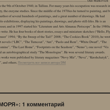
........................................................................................................................ Dan Markovich
 the 9th of October 1940, in Tallinn. For many years his occupation was research i
y, the enzyme studies. Since the middle of the 1970ies he turned to painting, and 
author of several hundreds of paintings, and a great number of drawings. He had
lo exhibitions, displaying his paintings, drawings, and photo still-lifes. He is an
user, and in 1997 started his “Literature and Arts Almanac Periscope”. In the 1980i
 write. He has four books of short stories, essays and miniature sketches (“Hello, Fl
zer” 1994; “By the Sweep of the Tail!” 2008; “The Cookies Book” 2010), he wro
rt novels (“LBC”, “The Turncoat”, “Ant”, “Paolo and Rem”, “White Dwarf”, “The
Jasmine”, “The Last Home”, “Footprints on the Seashore”, “Nemo”), one novel “Vis
and an autobiographical study “The Monologue”. He won several literary awards.
s works were published by literary magazines “Novy Mir”, “Neva”, “Kreshchatyk”,
”, and others.
Посмотреть все записи автора DM
МОРЯ»: 1 комментарий