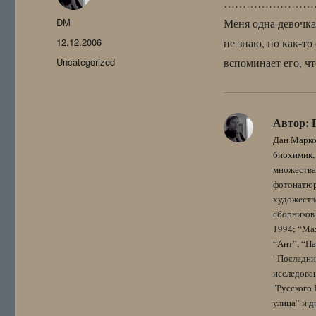
……………………
Автор
DM
Меня одна девочка
Опубликовано
12.12.2006
не знаю, но как-то
Рубрики
Uncategorized
вспоминает его, чт
Автор:
Дан Марко
биохимик, 
множества
фотонатюрм
художестве
сборников 
1994; “Мах
“Ант”, “Па
“Последний
исследова
"Русского 
улица” и других. 