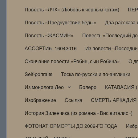
Повесть «ЛЧК» (Любовь к черным котам)
ПЕ
Повесть «Предчувствие беды»
Два рассказа и
Повесть «ЖАСМИН»
Повесть «Последний д
АССОРТИ5_16042016
Из повести «Последни
Окончание повести «Робин, сын Робина»
О д
Self-portraits
Тоска по-русски и по-англицки
Из монолога Лео
Болеро
КАТАВАСИЯ (
Изображение
Ссылка
СМЕРТЬ АРКАДИЯ
История Зиленчика (из романа «Вис виталис»)
ФОТОНАТЮРМОРТЫ ДО 2009-ГО ГОДА
Избр