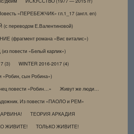
кс/дюйм
ИСКУССТВО (1977 — 2015 гг)
Повесть «ПЕРЕБЕЖЧИК» гл.1_17 (англ. en)
(с переводом Е.Валентиновой)
ИЕ (фрагмент романа «Вис виталис»)
(из повести «Белый карлик»)
7 (3)
WINTER 2016-2017 (4)
 «Робин, сын Робина»)
нец повести «Робин…»
Живут же люди…
удожник. Из повести «ПАОЛО и РЕМ»
ДАРВИНА!
ТЕОРИЯ АРКАДИЯ
КО ЖИВИТЕ!
ТОЛЬКО ЖИВИТЕ!