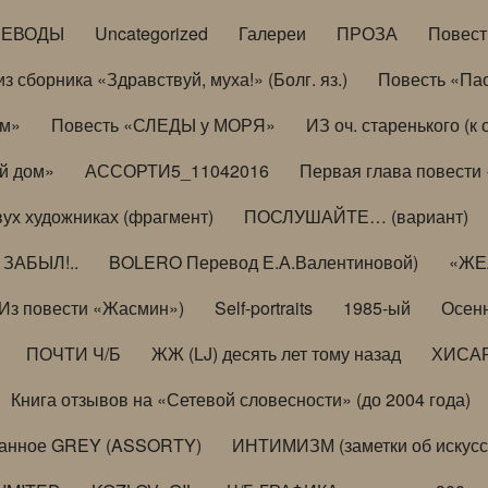
РЕВОДЫ
Uncategorized
Галереи
ПРОЗА
Повес
з сборника «Здравствуй, муха!» (Болг. яз.)
Повесть «Па
ом»
Повесть «СЛЕДЫ у МОРЯ»
ИЗ оч. старенького (
й дом»
АССОРТИ5_11042016
Первая глава повести
вух художниках (фрагмент)
ПОСЛУШАЙТЕ… (вариант)
ЗАБЫЛ!..
BOLERO Перевод Е.А.Валентиновой)
«ЖЕЛ
Из повести «Жасмин»)
Self-portraits
1985-ый
Осенн
ПОЧТИ Ч/Б
ЖЖ (LJ) десять лет тому назад
ХИСА
Книга отзывов на «Сетевой словесности» (до 2004 года)
анное GREY (ASSORTY)
ИНТИМИЗМ (заметки об искусс