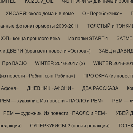
LIMITED
KOZLOV_OIL
Ч/Б ГРАФИКА для печати 300пи
ХИСАРЯ: около дома и в доме
О «Перебежчике»
анные фотонатюрморты 2009-2011
ТОЛСТЫЙ и ТОНКИЙ 
ОП» конца прошлого века
Из папки START-1
ЗАТМЕН
 и ДВЕРИ (фрагмент повести «Остров»)
ЗАЕЦ и ДАВИД 
Про ВАСЮ
WINTER 2016-2017 (2)
WINTER 2016-201
з повести «Робин, сын Робина»)
ПРО ОКНА (из повести
 «Афоня»
ДНЕВНИК «АФОНИ»
ДВА РАССКАЗА
Ко
РЕМ — художник. Из повести «ПАОЛО и РЕМ»
РЕМ — х
РЕМ — художник. Из повести «ПАОЛО и РЕМ»
УБЕЙ 
редакция)
СУПЕРКУКИСЫ-2 (новая редакция)
ТОЛЬ