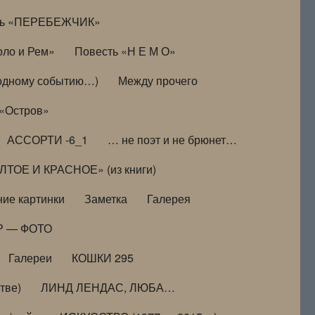
ть «ПЕРЕБЕЖЧИК»
оло и Рем»
Повесть «Н Е М О»
к одному событию…)
Между прочего
 «Остров»
АССОРТИ -6_1
… не поэт и не брюнет…
ТОЕ И КРАСНОЕ» (из книги)
ие картинки
Заметка
Галерея
Р — ФОТО
Галереи
КОШКИ 295
тве)
ЛИНД ЛЕНДАС, ЛЮБА…