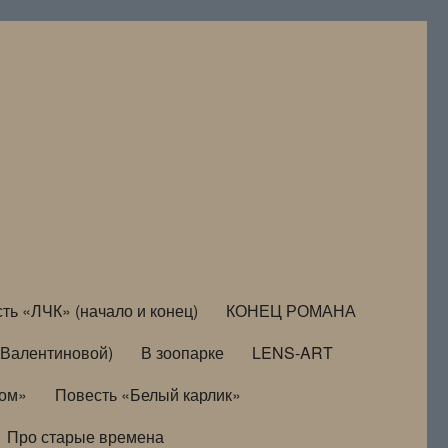
ть «ЛЧК» (начало и конец)
КОНЕЦ РОМАНА
Валентиновой)
В зоопарке
LENS-ART
дом»
Повесть «Белый карлик»
Про старые времена