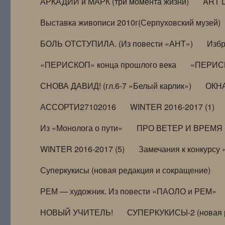
АРКАДИЙ и МАРК (три момента жизни)
ART 
Выставка живописи 2010г(Серпуховский музей)
БОЛЬ ОТСТУПИЛА. (Из повести «АНТ»)
Избр
«ПЕРИСКОП» конца прошлого века
«ПЕРИСК
СНОВА ДАВИД! (гл.6-7 «Белый карлик»)
ОКНА
АССОРТИ27102016
WINTER 2016-2017 (1)
Из «Монолога о пути»
ПРО ВЕТЕР И ВРЕМЯ (и
WINTER 2016-2017 (5)
Замечания к конкурсу
Суперкукисы (новая редакция и сокращение)
РЕМ — художник. Из повести «ПАОЛО и РЕМ»
НОВЫЙ УЧИТЕЛЬ!
СУПЕРКУКИСЫ-2 (новая 