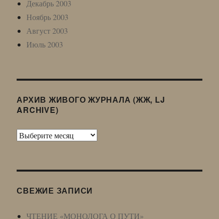
Декабрь 2003
Ноябрь 2003
Август 2003
Июль 2003
АРХИВ ЖИВОГО ЖУРНАЛА (ЖЖ, LJ
ARCHIVE)
Архив
Живого
Журнала
(ЖЖ,
LJ
СВЕЖИЕ ЗАПИСИ
Archive)
ЧТЕНИЕ «МОНОЛОГА О ПУТИ»