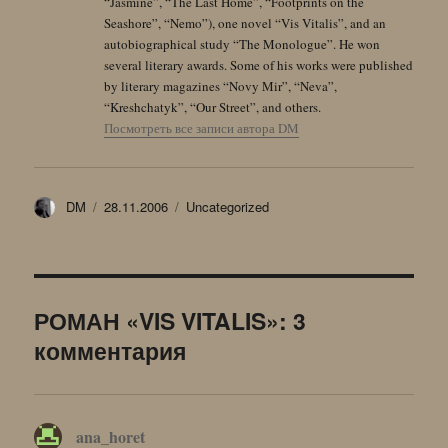
“Jasmine”, “The Last Home”, “Footprints on the
Seashore”, “Nemo”), one novel “Vis Vitalis”, and an
autobiographical study “The Monologue”. He won
several literary awards. Some of his works were published
by literary magazines “Novy Mir”, “Neva”,
“Kreshchatyk”, “Our Street”, and others.
Посмотреть все записи автора DM
Автор
Опубликовано
Рубрики
DM
28.11.2006
Uncategorized
РОМАН «VIS VITALIS»: 3
комментария
ana_horet
: