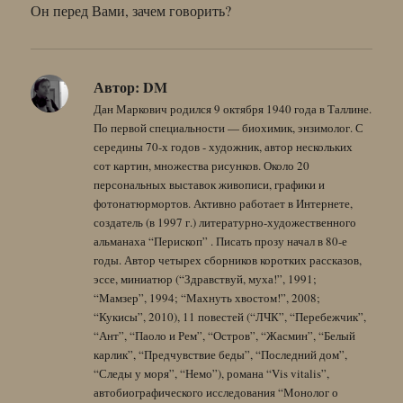
Он перед Вами, зачем говорить?
Автор:
DM
Дан Маркович родился 9 октября 1940 года в Таллине.
По первой специальности — биохимик, энзимолог. С
середины 70-х годов - художник, автор нескольких
сот картин, множества рисунков. Около 20
персональных выставок живописи, графики и
фотонатюрмортов. Активно работает в Интернете,
создатель (в 1997 г.) литературно-художественного
альманаха “Перископ” . Писать прозу начал в 80-е
годы. Автор четырех сборников коротких рассказов,
эссе, миниатюр (“Здравствуй, муха!”, 1991;
“Мамзер”, 1994; “Махнуть хвостом!”, 2008;
“Кукисы”, 2010), 11 повестей (“ЛЧК”, “Перебежчик”,
“Ант”, “Паоло и Рем”, “Остров”, “Жасмин”, “Белый
карлик”, “Предчувствие беды”, “Последний дом”,
“Следы у моря”, “Немо”), романа “Vis vitalis”,
автобиографического исследования “Монолог о