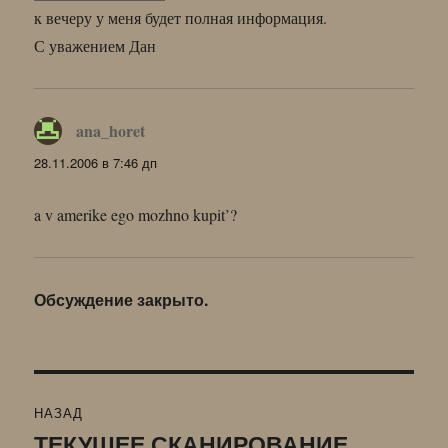
к вечеру у меня будет полная информация.
С уважением Дан
ana_horet
:
28.11.2006 в 7:46 дп
a v amerike ego mozhno kupit’?
Обсуждение закрыто.
Навигация
НАЗАД
по
ТЕКУЩЕЕ СКАНИРОВАНИЕ
Предыдущая