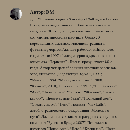
Автор:
DM
Дан Маркович родился 9 октября 1940 года в Таллине.
По первой специальности — биохимик, энзимолог. С
середины 70-х годов - художник, автор нескольких
сот картин, множества рисунков. Около 20
персональных выставок живописи, графики и
фотонатюрмортов. Активно работает в Интернете,
создатель (в 1997 г.) литературно-художественного
альманаха “Перископ” . Писать прозу начал в 80-е
годы. Автор четырех сборников коротких рассказов,
эссе, миниатюр (“Здравствуй, муха!”, 1991;
“Мамзер”, 1994; “Махнуть хвостом!”, 2008;
“Кукисы”, 2010), 11 повестей (“ЛЧК”, “Перебежчик”,
“Ант”, “Паоло и Рем”, “Остров”, “Жасмин”, “Белый
карлик”, “Предчувствие беды”, “Последний дом”,
“Следы у моря”, “Немо”), романа “Vis vitalis”,
автобиографического исследования “Монолог о
пути”. Лауреат нескольких литературных конкурсов,
номинант "Русского Букера 2007". Печатался в
журналах "Новый мир", “Нева”, “Крещатик”, “Наша