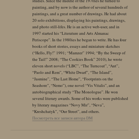
studies. Since the middle of the 1970ies he turned to
painting, and by now is the author of several hundreds of
paintings, and a great number of drawings. He had about
20 solo exhibitions, displaying his paintings, drawings,
and photo still-lifes. He is an active web-user, and in
1997 started his “Literature and Arts Almanac
Periscope”. In the 1980ies he began to write. He has four
books of short stories, essays and miniature sketches
(“Hello, Fly!” 1991; “Mamzer” 1994; “By the Sweep of
the Tail!” 2008; “The Cookies Book” 2010), he wrote
eleven short novels (“LBC”, “The Turncoat”, “Ant”,
“Paolo and Rem”, “White Dwarf”, “The Island”,
“Jasmine”, “The Last Home”, “Footprints on the
Seashore”, “Nemo”), one novel “Vis Vitalis”, and an
autobiographical study “The Monologue”. He won
several literary awards. Some of his works were published
by literary magazines “Novy Mir”, “Neva”,
“Kreshchatyk”, “Our Street”, and others.
Посмотреть все записи автора DM