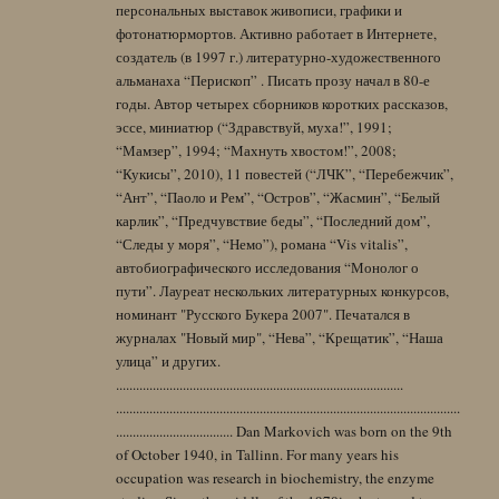
персональных выставок живописи, графики и
фотонатюрмортов. Активно работает в Интернете,
создатель (в 1997 г.) литературно-художественного
альманаха “Перископ” . Писать прозу начал в 80-е
годы. Автор четырех сборников коротких рассказов,
эссе, миниатюр (“Здравствуй, муха!”, 1991;
“Мамзер”, 1994; “Махнуть хвостом!”, 2008;
“Кукисы”, 2010), 11 повестей (“ЛЧК”, “Перебежчик”,
“Ант”, “Паоло и Рем”, “Остров”, “Жасмин”, “Белый
карлик”, “Предчувствие беды”, “Последний дом”,
“Следы у моря”, “Немо”), романа “Vis vitalis”,
автобиографического исследования “Монолог о
пути”. Лауреат нескольких литературных конкурсов,
номинант "Русского Букера 2007". Печатался в
журналах "Новый мир", “Нева”, “Крещатик”, “Наша
улица” и других.
......................................................................................
.......................................................................................................
................................... Dan Markovich was born on the 9th
of October 1940, in Tallinn. For many years his
occupation was research in biochemistry, the enzyme