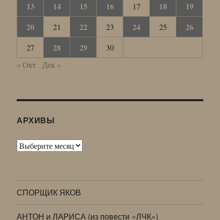
13
14
15
16
18
19
17
20
22
24
26
21
23
25
28
29
27
30
« Окт
Дек »
АРХИВЫ
Архивы
СПОРЩИК ЯКОВ
АНТОН и ЛАРИСА (из повести «ЛЧК»)