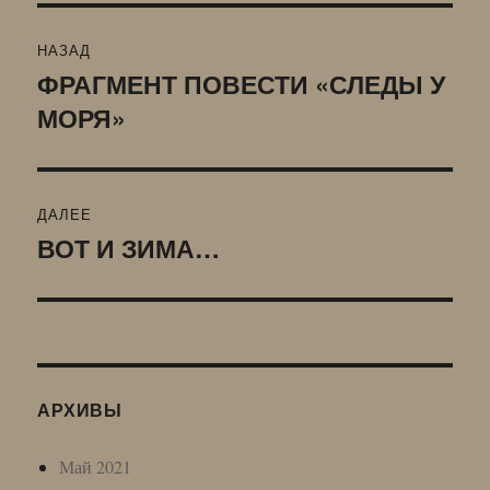
Навигация
НАЗАД
по
ФРАГМЕНТ ПОВЕСТИ «СЛЕДЫ У
Предыдущая
МОРЯ»
запись:
записям
ДАЛЕЕ
ВОТ И ЗИМА…
Следующая
запись:
АРХИВЫ
Май 2021