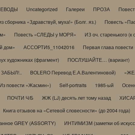
РЕВОДЫ
Uncategorized
Галереи
ПРОЗА
Повес
з сборника «Здравствуй, муха!» (Болг. яз.)
Повесть «Па
ом»
Повесть «СЛЕДЫ у МОРЯ»
ИЗ оч. старенького (
й дом»
АССОРТИ5_11042016
Первая глава повести
вух художниках (фрагмент)
ПОСЛУШАЙТЕ… (вариант)
ЗАБЫЛ!..
BOLERO Перевод Е.А.Валентиновой)
«ЖЕЛ
Из повести «Жасмин»)
Self-portraits
1985-ый
Осенн
ПОЧТИ Ч/Б
ЖЖ (LJ) десять лет тому назад
ХИСА
Книга отзывов на «Сетевой словесности» (до 2004 года)
анное GREY (ASSORTY)
ИНТИМИЗМ (заметки об искусс