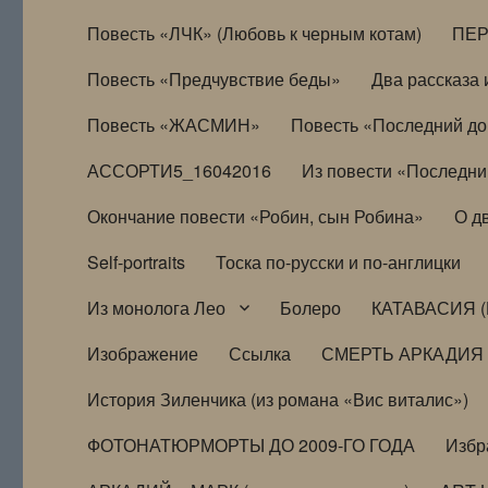
Повесть «ЛЧК» (Любовь к черным котам)
ПЕ
Повесть «Предчувствие беды»
Два рассказа и
Повесть «ЖАСМИН»
Повесть «Последний д
АССОРТИ5_16042016
Из повести «Последни
Окончание повести «Робин, сын Робина»
О д
Self-portraits
Тоска по-русски и по-англицки
Из монолога Лео
Болеро
КАТАВАСИЯ (
Изображение
Ссылка
СМЕРТЬ АРКАДИЯ
История Зиленчика (из романа «Вис виталис»)
ФОТОНАТЮРМОРТЫ ДО 2009-ГО ГОДА
Избр