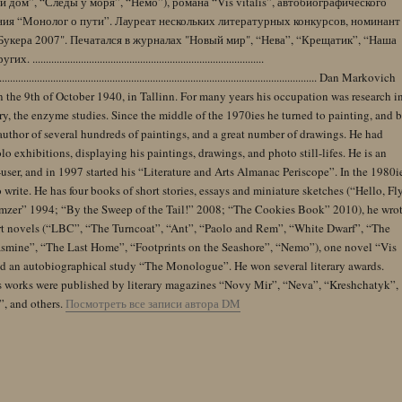
 дом”, “Следы у моря”, “Немо”), романа “Vis vitalis”, автобиографического
ния “Монолог о пути”. Лауреат нескольких литературных конкурсов, номинант
Букера 2007". Печатался в журналах "Новый мир", “Нева”, “Крещатик”, “Наша
......................................................................................
........................................................................................................................ Dan Markovich
 the 9th of October 1940, in Tallinn. For many years his occupation was research i
y, the enzyme studies. Since the middle of the 1970ies he turned to painting, and 
author of several hundreds of paintings, and a great number of drawings. He had
lo exhibitions, displaying his paintings, drawings, and photo still-lifes. He is an
user, and in 1997 started his “Literature and Arts Almanac Periscope”. In the 1980i
 write. He has four books of short stories, essays and miniature sketches (“Hello, Fl
zer” 1994; “By the Sweep of the Tail!” 2008; “The Cookies Book” 2010), he wro
rt novels (“LBC”, “The Turncoat”, “Ant”, “Paolo and Rem”, “White Dwarf”, “The
Jasmine”, “The Last Home”, “Footprints on the Seashore”, “Nemo”), one novel “Vis
and an autobiographical study “The Monologue”. He won several literary awards.
s works were published by literary magazines “Novy Mir”, “Neva”, “Kreshchatyk”,
”, and others.
Посмотреть все записи автора DM