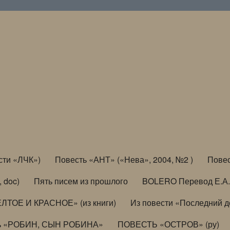
сти «ЛЧК»)
Повесть «АНТ» («Нева», 2004, №2 )
Повес
, doc)
Пять писем из прошлого
BOLERO Перевод Е.А.
ЛТОЕ И КРАСНОЕ» (из книги)
Из повести «Последний 
ь «РОБИН, СЫН РОБИНА»
ПОВЕСТЬ «ОСТРОВ» (ру)