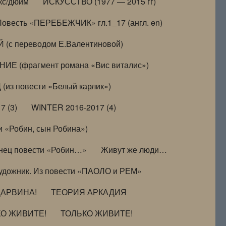
кс/дюйм
ИСКУССТВО (1977 — 2015 гг)
Повесть «ПЕРЕБЕЖЧИК» гл.1_17 (англ. en)
(с переводом Е.Валентиновой)
ИЕ (фрагмент романа «Вис виталис»)
(из повести «Белый карлик»)
7 (3)
WINTER 2016-2017 (4)
 «Робин, сын Робина»)
нец повести «Робин…»
Живут же люди…
удожник. Из повести «ПАОЛО и РЕМ»
ДАРВИНА!
ТЕОРИЯ АРКАДИЯ
КО ЖИВИТЕ!
ТОЛЬКО ЖИВИТЕ!