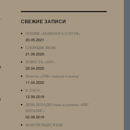
Журнала
(ЖЖ,
LJ
.
СВЕЖИЕ ЗАПИСИ
Archive)
ЧТЕНИЕ «МОНОЛОГА О ПУТИ»
20.05.2021
СПОРЩИК ЯКОВ
21.06.2020
ПОВЕСТЬ «АНТ»
а
25.04.2020
Повесть «ЛЧК» (начало и конец)
11.04.2020
К Л Ю Ч
12.09.2019
и
ДЕНЬ ПОЗАДИ (глава из романа «ВИС
ВИТАЛИС»
02.09.2019
МОИ ПЯТИДЕСЯТЫЕ