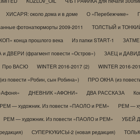
LIMITED
KOZLOV_OIL
Ч/Б ГРАФИКА для печати 300пи
ХИСАРЯ: около дома и в доме
О «Перебежчике»
анные фотонатюрморты 2009-2011
ТОЛСТЫЙ и ТОНКИЙ 
ОП» конца прошлого века
Из папки START-1
ЗАТМЕН
 и ДВЕРИ (фрагмент повести «Остров»)
ЗАЕЦ и ДАВИД 
Про ВАСЮ
WINTER 2016-2017 (2)
WINTER 2016-201
з повести «Робин, сын Робина»)
ПРО ОКНА (из повести
 «Афоня»
ДНЕВНИК «АФОНИ»
ДВА РАССКАЗА
Ко
РЕМ — художник. Из повести «ПАОЛО и РЕМ»
РЕМ — х
РЕМ — художник. Из повести «ПАОЛО и РЕМ»
УБЕЙ 
редакция)
СУПЕРКУКИСЫ-2 (новая редакция)
ТОЛЬ