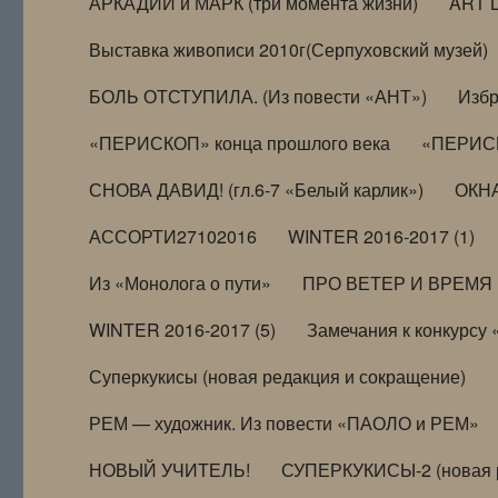
АРКАДИЙ и МАРК (три момента жизни)
ART 
Выставка живописи 2010г(Серпуховский музей)
БОЛЬ ОТСТУПИЛА. (Из повести «АНТ»)
Избр
«ПЕРИСКОП» конца прошлого века
«ПЕРИСК
СНОВА ДАВИД! (гл.6-7 «Белый карлик»)
ОКНА
АССОРТИ27102016
WINTER 2016-2017 (1)
Из «Монолога о пути»
ПРО ВЕТЕР И ВРЕМЯ (и
WINTER 2016-2017 (5)
Замечания к конкурсу
Суперкукисы (новая редакция и сокращение)
РЕМ — художник. Из повести «ПАОЛО и РЕМ»
НОВЫЙ УЧИТЕЛЬ!
СУПЕРКУКИСЫ-2 (новая 