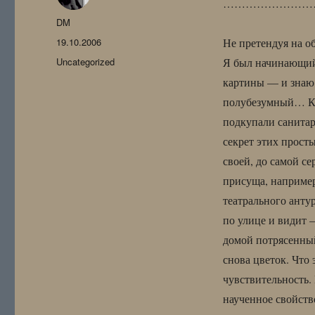
……………………
Автор
DM
Опубликовано
19.10.2006
Не претендуя на о
Рубрики
Uncategorized
Я был начинающий
картины — и знаю:
полубезумный… Ка
подкупали санитар
секрет этих прост
своей, до самой се
присуща, например
театрального ант
по улице и видит 
домой потрясенный
снова цветок. Что 
чувствительность.
наученное свойство