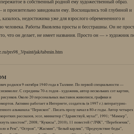
пережитое в собственный родной ему художественный образ.
 и пронзительно завидовали ему. Восхищались той глубиной и
я, казалось, недостижима уже для взрослого обремененного и
ю человека. Работы Яковлева просты и бесстрашны. Он не прос
о, что он делает, не имеет названия. Просто он — » художник п
.ru/prs98_3/paint/jak/tabmin.htm
DM
вич родился 9 октября 1940 года в Таллине. По первой специальности —
энзимолог. С середины 70-х годов - художник, автор нескольких сот картин,
 рисунков. Около 20 персональных выставок живописи, графики и
ортов. Активно работает в Интернете, создатель (в 1997 г.) литературно-
нного альманаха “Перископ” . Писать прозу начал в 80-е годы. Автор четырех
коротких рассказов, эссе, миниатюр (“Здравствуй, муха!”, 1991; “Мамзер”,
нуть хвостом!”, 2008; “Кукисы”, 2010), 11 повестей (“ЛЧК”, “Перебежчик”,
оло и Рем”, “Остров”, “Жасмин”, “Белый карлик”, “Предчувствие беды”,