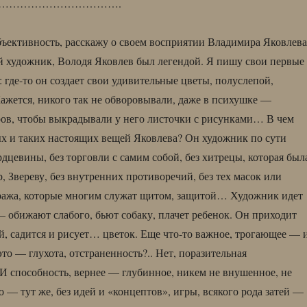
…………………………….
бъективность, расскажу о своем восприятии Владимира Яковлева
 художник, Володя Яковлев был легендой. Я пишу свои первые
 где-то он создает свои удивительные цветы, полуслепой,
жется, никого так не обворовывали, даже в психушке —
ов, чтобы выкрадывали у него листочки с рисунками… В чем
ых и таких настоящих вещей Яковлева? Он художник по сути
рдцевины, без торговли с самим собой, без хитрецы, которая был
, Звереву, без внутренних противоречий, без тех масок или
уража, которые многим служат щитом, защитой… Художник идет
— обижают слабого, бьют собаку, плачет ребенок. Он приходит
, садится и рисует… цветок. Еще что-то важное, трогающее — 
это — глухота, отстраненность?.. Нет, поразительная
 И способность, вернее — глубинное, никем не внушенное, не
 — тут же, без идей и «концептов», игры, всякого рода затей —