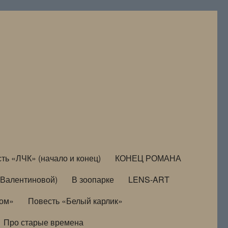
ть «ЛЧК» (начало и конец)
КОНЕЦ РОМАНА
Валентиновой)
В зоопарке
LENS-ART
дом»
Повесть «Белый карлик»
Про старые времена