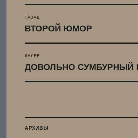
Навигация
НАЗАД
по
ВТОРОЙ ЮМОР
Предыдущая
запись:
записям
ДАЛЕЕ
ДОВОЛЬНО СУМБУРНЫЙ 
Следующая
запись:
АРХИВЫ