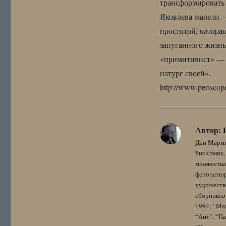
трансформировать 
Яковлева жалели —
простотой, котора
запуганного жизнь
«примитивист» — т
натуре своей».
http://www.periscope
Автор:
Дан Марко
биохимик, 
множества
фотонатюрм
художестве
сборников 
1994; “Мах
“Ант”, “Па