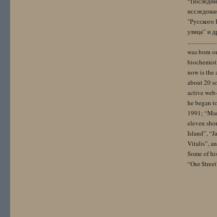
“Последний
исследова
"Русского 
улица” и других. 
..................
was born on
biochemistr
now is the 
about 20 so
active web-
he began to
1991; “Mam
eleven sho
Island”, “
Vitalis”, 
Some of hi
“Our Street