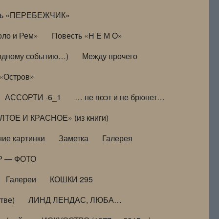
ть «ПЕРЕБЕЖЧИК»
оло и Рем»
Повесть «Н Е М О»
к одному событию…)
Между прочего
 «Остров»
АССОРТИ -6_1
… не поэт и не брюнет…
ТОЕ И КРАСНОЕ» (из книги)
ие картинки
Заметка
Галерея
Р — ФОТО
Галереи
КОШКИ 295
тве)
ЛИНД ЛЕНДАС, ЛЮБА…