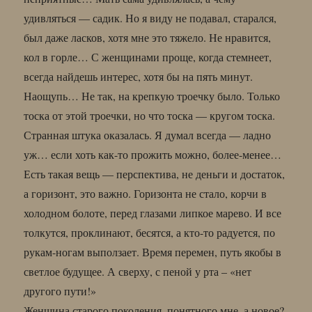
удивляться — садик. Но я виду не подавал, старался,
был даже ласков, хотя мне это тяжело. Не нравится,
кол в горле… С женщинами проще, когда стемнеет,
всегда найдешь интерес, хотя бы на пять минут.
Наощупь… Не так, на крепкую троечку было. Только
тоска от этой троечки, но что тоска — кругом тоска.
Странная штука оказалась. Я думал всегда — ладно
уж… если хоть как-то прожить можно, более-менее…
Есть такая вещь — перспектива, не деньги и достаток,
а горизонт, это важно. Горизонта не стало, корчи в
холодном болоте, перед глазами липкое марево. И все
толкутся, проклинают, бесятся, а кто-то радуется, по
рукам-ногам выползает. Время перемен, путь якобы в
светлое будущее. А сверху, с пеной у рта – «нет
другого пути!»
Женщина старого поколения, понятного мне, а новое?