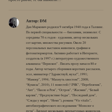
Автор:
DM
Дан Маркович родился 9 октября 1940 года в Таллине.
По первой специальности — биохимик, энзимолог. С
середины 70-х годов - художник, автор нескольких
сот картин, множества рисунков. Около 20
персональных выставок живописи, графики и
фотонатюрмортов. Активно работает в Интернете,
создатель (в 1997 г.) литературно-художественного
альманаха “Перископ” . Писать прозу начал в 80-е
годы. Автор четырех сборников коротких рассказов,
эссе, миниатюр (“Здравствуй, муха!”, 1991;
“Мамзер”, 1994; “Махнуть хвостом!”, 2008;
“Кукисы”, 2010), 11 повестей (“ЛЧК”, “Перебежчик”,
“Ант”, “Паоло и Рем”, “Остров”, “Жасмин”, “Белый
карлик”, “Предчувствие беды”, “Последний дом”,
“Следы у моря”, “Немо”), романа “Vis vitalis”,
автобиографического исследования “Монолог о
пути”. Лауреат нескольких литературных конкурсов,