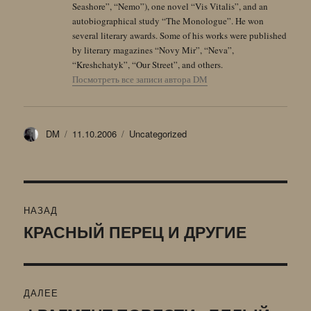
Seashore”, “Nemo”), one novel “Vis Vitalis”, and an
autobiographical study “The Monologue”. He won
several literary awards. Some of his works were published
by literary magazines “Novy Mir”, “Neva”,
“Kreshchatyk”, “Our Street”, and others.
Посмотреть все записи автора DM
Автор
Опубликовано
Рубрики
DM
11.10.2006
Uncategorized
Навигация
НАЗАД
по
КРАСНЫЙ ПЕРЕЦ И ДРУГИЕ
Предыдущая
запись:
записям
ДАЛЕЕ