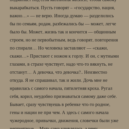
выкарабкаться. Пусть говорят – «государство, нация,
важно…» — не верю. Иногда думаю — разделились
бы по семьям, родам, разбежались бы — может, легче
было бы. Может, жизнь так и кончится — общинным
строем, но не первобытным, ведь говорят, повторения
по спирали… Но человека заставляют — «скажи,
скажи…» Пристают с ножом к горлу. И он, с мутными
глазами, в страхе чувствует, надо что-то вякнуть, не
отстанут… А девочка, что девочка?.. Неизвестно
откуда. Я не спрашивал, так и жили. Дочь мне не
нравилась с самого начала, пятилетняя кроха. Ругал
себя, корил, неудобно признаваться самому даже себе.
Бывает, сразу чувствуешь в ребенке что-то родное,
гены и нации не при чем. А здесь с самого начала
чужеродное, привычки, движения, словечки были уже
неприятные… Мать сама удивлялась, а чему