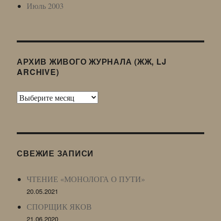
Июль 2003
АРХИВ ЖИВОГО ЖУРНАЛА (ЖЖ, LJ
ARCHIVE)
Архив
Живого
Журнала
(ЖЖ,
LJ
СВЕЖИЕ ЗАПИСИ
Archive)
ЧТЕНИЕ «МОНОЛОГА О ПУТИ»
20.05.2021
СПОРЩИК ЯКОВ
21.06.2020