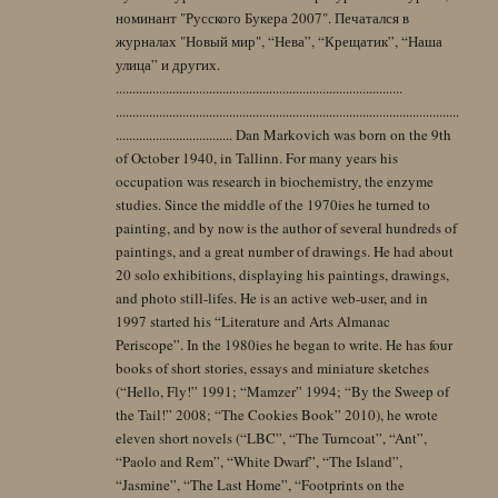
номинант "Русского Букера 2007". Печатался в
журналах "Новый мир", “Нева”, “Крещатик”, “Наша
улица” и других.
......................................................................................
.......................................................................................................
................................... Dan Markovich was born on the 9th
of October 1940, in Tallinn. For many years his
occupation was research in biochemistry, the enzyme
studies. Since the middle of the 1970ies he turned to
painting, and by now is the author of several hundreds of
paintings, and a great number of drawings. He had about
20 solo exhibitions, displaying his paintings, drawings,
and photo still-lifes. He is an active web-user, and in
1997 started his “Literature and Arts Almanac
Periscope”. In the 1980ies he began to write. He has four
books of short stories, essays and miniature sketches
(“Hello, Fly!” 1991; “Mamzer” 1994; “By the Sweep of
the Tail!” 2008; “The Cookies Book” 2010), he wrote
eleven short novels (“LBC”, “The Turncoat”, “Ant”,
“Paolo and Rem”, “White Dwarf”, “The Island”,
“Jasmine”, “The Last Home”, “Footprints on the