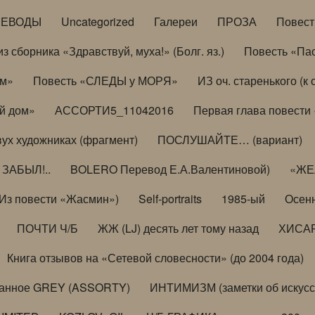
РЕВОДЫ
Uncategorized
Галереи
ПРОЗА
Повес
з сборника «Здравствуй, муха!» (Болг. яз.)
Повесть «Па
ом»
Повесть «СЛЕДЫ у МОРЯ»
ИЗ оч. старенького (
й дом»
АССОРТИ5_11042016
Первая глава повести
вух художниках (фрагмент)
ПОСЛУШАЙТЕ… (вариант)
ЗАБЫЛ!..
BOLERO Перевод Е.А.Валентиновой)
«ЖЕЛ
Из повести «Жасмин»)
Self-portraits
1985-ый
Осенн
ПОЧТИ Ч/Б
ЖЖ (LJ) десять лет тому назад
ХИСА
Книга отзывов на «Сетевой словесности» (до 2004 года)
анное GREY (ASSORTY)
ИНТИМИЗМ (заметки об искусс