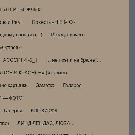
ть «ПЕРЕБЕЖЧИК»
оло и Рем»
Повесть «Н Е М О»
к одному событию…)
Между прочего
 «Остров»
АССОРТИ -6_1
… не поэт и не брюнет…
ТОЕ И КРАСНОЕ» (из книги)
ие картинки
Заметка
Галерея
Р — ФОТО
Галереи
КОШКИ 295
тве)
ЛИНД ЛЕНДАС, ЛЮБА…