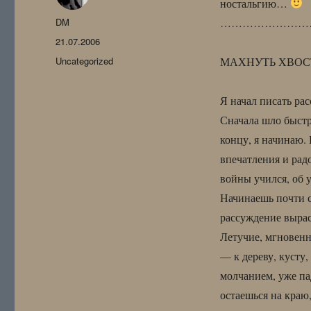
ностальгию…
Автор
DM
……………………
Опубликовано
21.07.2006
Рубрики
Uncategorized
МАХНУТЬ ХВО
Я начал писать рас
Сначала шло быстро
концу, я начинаю. 
впечатления и рад
войны учился, об 
Начинаешь почти с
рассуждение вырас
Летучие, мгновенн
— к дереву, кусту,
молчанием, уже п
остаешься на краю