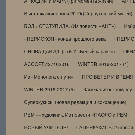
АРКАДИЙ и МАРК (три момента жизни)
ART 
Выставка живописи 2010г(Серпуховский музей)
БОЛЬ ОТСТУПИЛА. (Из повести «АНТ»)
Избр
«ПЕРИСКОП» конца прошлого века
«ПЕРИСК
СНОВА ДАВИД! (гл.6-7 «Белый карлик»)
ОКНА
АССОРТИ27102016
WINTER 2016-2017 (1)
Из «Монолога о пути»
ПРО ВЕТЕР И ВРЕМЯ (и
WINTER 2016-2017 (5)
Замечания к конкурсу
Суперкукисы (новая редакция и сокращение)
РЕМ — художник. Из повести «ПАОЛО и РЕМ»
НОВЫЙ УЧИТЕЛЬ!
СУПЕРКУКИСЫ-2 (новая 