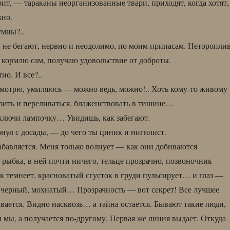
ит, — тараканы неорганизованные твари, приходят, когда хотят,
жно.
умны?..
 не бегают, нервно и неодолимо, по моим припасам. Неторопли
х кормлю сам, получаю удовольствие от доброты.
но. И все?..
мотрю, умиляюсь — можно ведь, можно!.. Хоть кому-то живому
зить и переливаться, блаженствовать в тишине…
лючи лампочку… Увидишь, как забегают.
ул с досады, — до чего ты циник и нигилист.
забавляется. Меня только волнует — как они добиваются
 рыбка, в ней почти ничего, тельце прозрачно, позвоночник
ек темнеет, красноватый сгусток в груди пульсирует… и глаз —
 черный, мохнатый… Прозрачность — вот секрет! Все лучшее
ывается. Видно насквозь… а тайна остается. Бывают такие люди,
и мы, а получается по-другому. Первая же линия выдает. Откуда