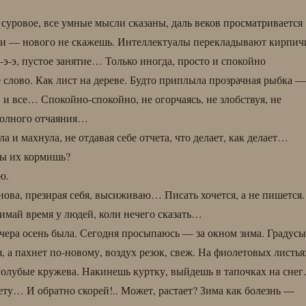
 суровое, все умные мысли сказаны, даль веков просматривается
ри — нового не скажешь. Интеллектуалы перекладывают кирпич
Э-э-э, пустое занятие… Только иногда, просто и спокойно
слово. Как лист на дереве. Будто приплыла прозрачная рыбка —
и все… Спокойно-спокойно, не огорчаясь, не злобствуя, не
 полного отчаяния…
 и махнула, не отдавая себе отчета, что делает, как делает…
ты их кормишь?
ю.
Снова, презирая себя, высиживаю… Писать хочется, а не пишется.
нимай время у людей, коли нечего сказать…
 Вчера осень была. Сегодня просыпаюсь — за окном зима. Градусы
, а пахнет по-новому, воздух резок, свеж. На фиолетовых листья
голубые кружева. Накинешь куртку, выйдешь в тапочках на сне
ету… И обратно скорей!.. Может, растает? Зима как болезнь —