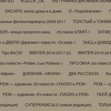
LIMITED
KOZLOV_OIL
Ч/Б ГРАФИКА для печати 300пи
ХИСАРЯ: около дома и в доме
О «Перебежчике»
анные фотонатюрморты 2009-2011
ТОЛСТЫЙ и ТОНКИЙ 
ОП» конца прошлого века
Из папки START-1
ЗАТМЕН
 и ДВЕРИ (фрагмент повести «Остров»)
ЗАЕЦ и ДАВИД 
Про ВАСЮ
WINTER 2016-2017 (2)
WINTER 2016-201
з повести «Робин, сын Робина»)
ПРО ОКНА (из повести
 «Афоня»
ДНЕВНИК «АФОНИ»
ДВА РАССКАЗА
Ко
РЕМ — художник. Из повести «ПАОЛО и РЕМ»
РЕМ — х
РЕМ — художник. Из повести «ПАОЛО и РЕМ»
УБЕЙ 
редакция)
СУПЕРКУКИСЫ-2 (новая редакция)
ТОЛЬ