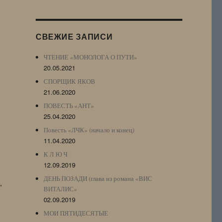
Журнала
(ЖЖ,
LJ
СВЕЖИЕ ЗАПИСИ
Archive)
ЧТЕНИЕ «МОНОЛОГА О ПУТИ»
20.05.2021
СПОРЩИК ЯКОВ
21.06.2020
ПОВЕСТЬ «АНТ»
25.04.2020
Повесть «ЛЧК» (начало и конец)
11.04.2020
К Л Ю Ч
12.09.2019
ДЕНЬ ПОЗАДИ (глава из романа «ВИС
,
ВИТАЛИС»
02.09.2019
МОИ ПЯТИДЕСЯТЫЕ