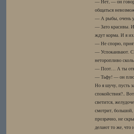
— Нет, — он говор
общаться невозмо
— А рыбы, очень 
— Зато красивы. И
ждут корма. И я и
— Не спорю, прият
— Успокаивают. С
неторопливо сколь
— Поэт… А ты отк
— Тьфу! — он плюн
Но я шучу, пусть 
спокойствия?.. Вот
светится, желудоч
смотрит, большой,
прозрачно, не скр
делают то же, что 