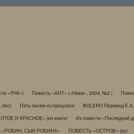
сти «ЛЧК»)
Повесть «АНТ» («Нева», 2004, №2 )
Повес
, doc)
Пять писем из прошлого
BOLERO Перевод Е.А.
ЛТОЕ И КРАСНОЕ» (из книги)
Из повести «Последний 
ь «РОБИН, СЫН РОБИНА»
ПОВЕСТЬ «ОСТРОВ» (ру)