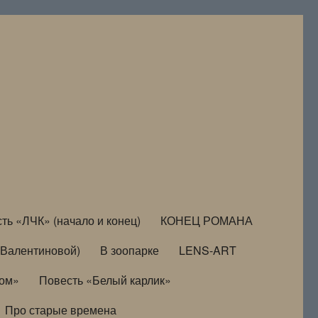
ть «ЛЧК» (начало и конец)
КОНЕЦ РОМАНА
Валентиновой)
В зоопарке
LENS-ART
дом»
Повесть «Белый карлик»
Про старые времена