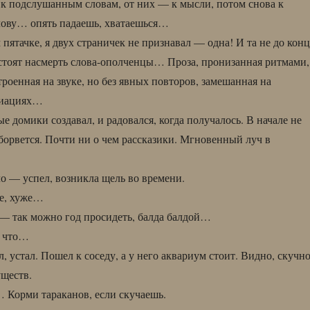
к подслушанным словам, от них — к мысли, потом снова к
слову… опять падаешь, хватаешься…
пятачке, я двух страничек не признавал — одна! И та не до конц
 стоят насмерть слова-ополченцы… Проза, пронизанная ритмами,
троенная на звуке, но без явных повторов, замешанная на
циациях…
е домики создавал, и радовался, когда получалось. В начале не
оборвется. Почти ни о чем рассказики. Мгновенный луч в
о — успел, возникла щель во времени.
е, хуже…
— так можно год просидеть, балда балдой…
, что…
л, устал. Пошел к соседу, а у него аквариум стоит. Видно, скучн
уществ.
 Корми тараканов, если скучаешь.