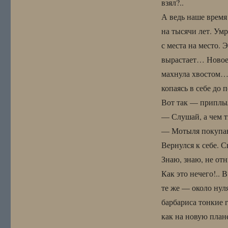
взял?..
А ведь наше время
на тысячи лет. Ум
с места на место. 
вырастает… Новое 
махнула хвостом… 
копаясь в себе до
Вот так — приплыла
— Слушай, а чем 
— Мотыля покупа
Вернулся к себе. 
Знаю, знаю, не от
Как это нечего!..
те же — около нуля
барбариса тонкие 
как на новую план