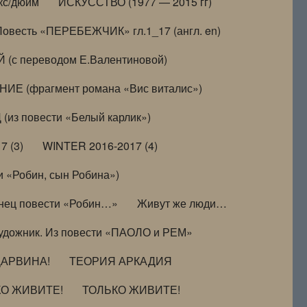
кс/дюйм
ИСКУССТВО (1977 — 2015 гг)
Повесть «ПЕРЕБЕЖЧИК» гл.1_17 (англ. en)
(с переводом Е.Валентиновой)
ИЕ (фрагмент романа «Вис виталис»)
(из повести «Белый карлик»)
7 (3)
WINTER 2016-2017 (4)
 «Робин, сын Робина»)
нец повести «Робин…»
Живут же люди…
удожник. Из повести «ПАОЛО и РЕМ»
ДАРВИНА!
ТЕОРИЯ АРКАДИЯ
КО ЖИВИТЕ!
ТОЛЬКО ЖИВИТЕ!