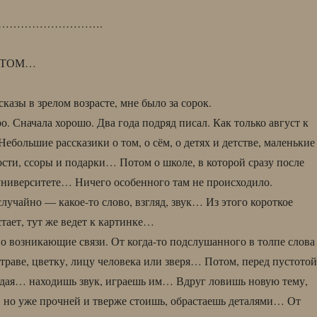
……………………….
СТОМ…
сказы в зрелом возрасте, мне было за сорок.
. Сначала хорошо. Два года подряд писал. Как только август к
Небольшие рассказики о том, о сём, о детях и детстве, маленькие
ости, ссоры и подарки… Потом о школе, в которой сразу после
университете… Ничего особенного там не происходило.
лучайно — какое-то слово, взгляд, звук… Из этого короткое
тает, тут же ведет к картинке…
о возникающие связи. От когда-то подслушанного в толпе слова
 траве, цветку, лицу человека или зверя… Потом, перед пустотой
адая… находишь звук, играешь им… Вдруг ловишь новую тему,
, но уже прочней и тверже стоишь, обрастаешь деталями… От