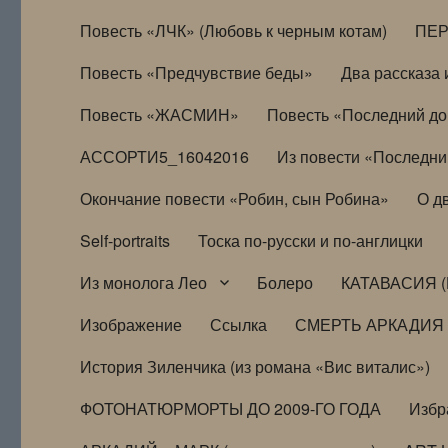
Повесть «ЛЧК» (Любовь к черным котам)
ПЕ
Повесть «Предчувствие беды»
Два рассказа и
Повесть «ЖАСМИН»
Повесть «Последний д
АССОРТИ5_16042016
Из повести «Последни
Окончание повести «Робин, сын Робина»
О д
Self-portraits
Тоска по-русски и по-англицки
Из монолога Лео
Болеро
КАТАВАСИЯ (
Изображение
Ссылка
СМЕРТЬ АРКАДИЯ
История Зиленчика (из романа «Вис виталис»)
ФОТОНАТЮРМОРТЫ ДО 2009-ГО ГОДА
Избр