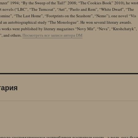
zer” 1994; “By the Sweep of the Tail!” 2008; “The Cookies Book” 2010), he wro
rt novels (“LBC”, “The Turncoat”, “Ant”, “Paolo and Rem”, “White Dwarf”, “The
Jasmine”, “The Last Home”, “Footprints on the Seashore”, “Nemo”), one novel “Vis
and an autobiographical study “The Monologue”. He won several literary awards.
s works were published by literary magazines “Novy Mir”, “Neva”, “Kreshchatyk”,
”, and others.
Посмотреть все записи автора DM
тария
роде систематически истребляют растительность, а ведь она был