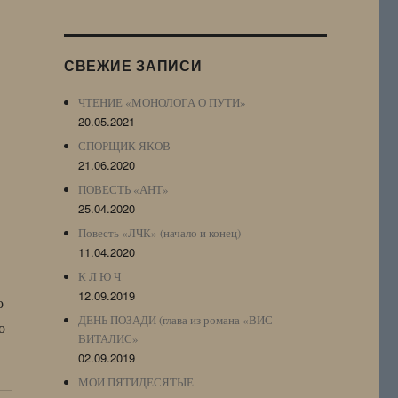
Журнала
(ЖЖ,
LJ
СВЕЖИЕ ЗАПИСИ
Archive)
ЧТЕНИЕ «МОНОЛОГА О ПУТИ»
20.05.2021
СПОРЩИК ЯКОВ
21.06.2020
ПОВЕСТЬ «АНТ»
25.04.2020
Повесть «ЛЧК» (начало и конец)
11.04.2020
К Л Ю Ч
12.09.2019
о
ДЕНЬ ПОЗАДИ (глава из романа «ВИС
о
ВИТАЛИС»
02.09.2019
МОИ ПЯТИДЕСЯТЫЕ