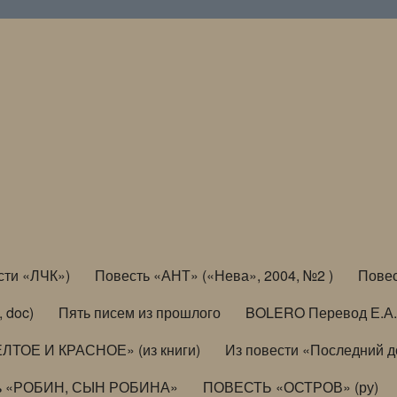
сти «ЛЧК»)
Повесть «АНТ» («Нева», 2004, №2 )
Повес
, doc)
Пять писем из прошлого
BOLERO Перевод Е.А.
ЛТОЕ И КРАСНОЕ» (из книги)
Из повести «Последний 
ь «РОБИН, СЫН РОБИНА»
ПОВЕСТЬ «ОСТРОВ» (ру)