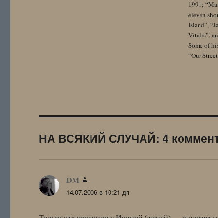
1991; “Mam
eleven sho
Island”, “
Vitalis”, 
Some of hi
“Our Street
НА ВСЯКИЙ СЛУЧАЙ: 4 коммен
DM
:
14.07.2006 в 10:21 дп
Только что говорили с Ириной (женой) — в нашем го