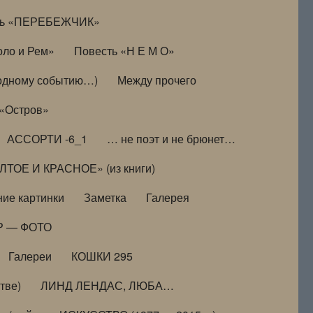
ть «ПЕРЕБЕЖЧИК»
оло и Рем»
Повесть «Н Е М О»
к одному событию…)
Между прочего
 «Остров»
АССОРТИ -6_1
… не поэт и не брюнет…
ТОЕ И КРАСНОЕ» (из книги)
ие картинки
Заметка
Галерея
Р — ФОТО
Галереи
КОШКИ 295
тве)
ЛИНД ЛЕНДАС, ЛЮБА…