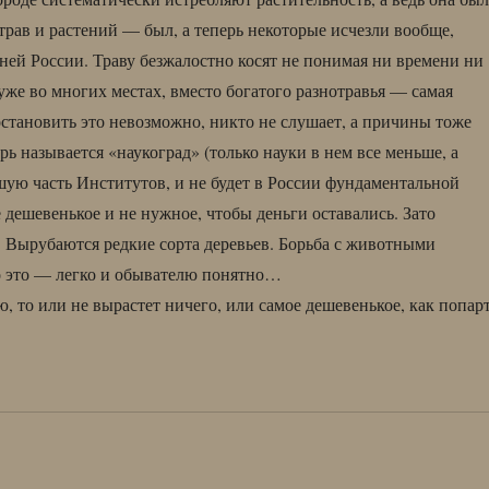
трав и растений — был, а теперь некоторые исчезли вообще,
дней России. Траву безжалостно косят не понимая ни времени ни
 уже во многих местах, вместо богатого разнотравья — самая
остановить это невозможно, никто не слушает, а причины тоже
ь называется «наукоград» (только науки в нем все меньше, а
шую часть Институтов, и не будет в России фундаментальной
 дешевенькое и не нужное, чтобы деньги оставались. Зато
. Вырубаются редкие сорта деревьев. Борьба с животными
о это — легко и обывателю понятно…
ю, то или не вырастет ничего, или самое дешевенькое, как попар