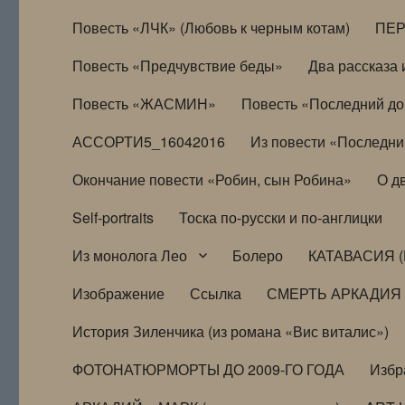
Повесть «ЛЧК» (Любовь к черным котам)
ПЕ
Повесть «Предчувствие беды»
Два рассказа и
Повесть «ЖАСМИН»
Повесть «Последний д
АССОРТИ5_16042016
Из повести «Последни
Окончание повести «Робин, сын Робина»
О д
Self-portraits
Тоска по-русски и по-англицки
Из монолога Лео
Болеро
КАТАВАСИЯ (
Изображение
Ссылка
СМЕРТЬ АРКАДИЯ
История Зиленчика (из романа «Вис виталис»)
ФОТОНАТЮРМОРТЫ ДО 2009-ГО ГОДА
Избр