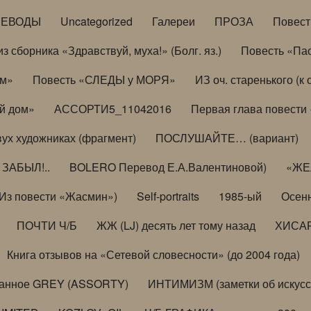
РЕВОДЫ
Uncategorized
Галереи
ПРОЗА
Повес
з сборника «Здравствуй, муха!» (Болг. яз.)
Повесть «Па
ом»
Повесть «СЛЕДЫ у МОРЯ»
ИЗ оч. старенького (
й дом»
АССОРТИ5_11042016
Первая глава повести
вух художниках (фрагмент)
ПОСЛУШАЙТЕ… (вариант)
ЗАБЫЛ!..
BOLERO Перевод Е.А.Валентиновой)
«ЖЕЛ
Из повести «Жасмин»)
Self-portraits
1985-ый
Осенн
ПОЧТИ Ч/Б
ЖЖ (LJ) десять лет тому назад
ХИСА
Книга отзывов на «Сетевой словесности» (до 2004 года)
анное GREY (ASSORTY)
ИНТИМИЗМ (заметки об искусс