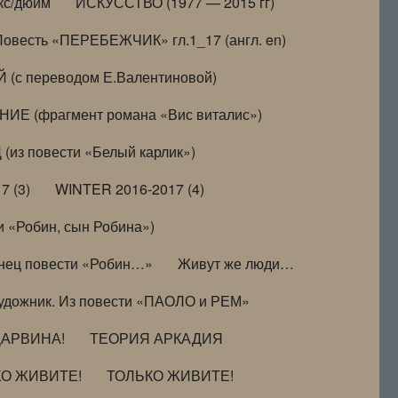
кс/дюйм
ИСКУССТВО (1977 — 2015 гг)
Повесть «ПЕРЕБЕЖЧИК» гл.1_17 (англ. en)
(с переводом Е.Валентиновой)
ИЕ (фрагмент романа «Вис виталис»)
(из повести «Белый карлик»)
7 (3)
WINTER 2016-2017 (4)
 «Робин, сын Робина»)
нец повести «Робин…»
Живут же люди…
удожник. Из повести «ПАОЛО и РЕМ»
ДАРВИНА!
ТЕОРИЯ АРКАДИЯ
КО ЖИВИТЕ!
ТОЛЬКО ЖИВИТЕ!