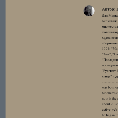
Автор:
Дан Марко
биохимик, 
множества
фотонатюрм
художестве
сборников 
1994; “Мах
“Ант”, “Па
“Последний
исследова
"Русского 
улица” и других. 
..................
was born on
biochemistr
now is the 
about 20 so
active web-
he began to