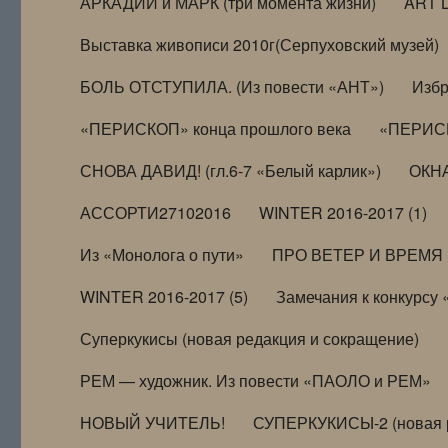
АРКАДИЙ и МАРК (три момента жизни)
ART 
Выставка живописи 2010г(Серпуховский музей)
БОЛЬ ОТСТУПИЛА. (Из повести «АНТ»)
Избр
«ПЕРИСКОП» конца прошлого века
«ПЕРИСК
СНОВА ДАВИД! (гл.6-7 «Белый карлик»)
ОКНА
АССОРТИ27102016
WINTER 2016-2017 (1)
Из «Монолога о пути»
ПРО ВЕТЕР И ВРЕМЯ (и
WINTER 2016-2017 (5)
Замечания к конкурсу
Суперкукисы (новая редакция и сокращение)
РЕМ — художник. Из повести «ПАОЛО и РЕМ»
НОВЫЙ УЧИТЕЛЬ!
СУПЕРКУКИСЫ-2 (новая 