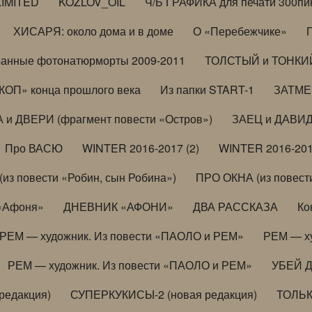
LIMITED
KOZLOV_OIL
Ч/Б ГРАФИКА для печати 300пи
ХИСАРЯ: около дома и в доме
О «Перебежчике»
анные фотонатюрморты 2009-2011
ТОЛСТЫЙ и ТОНКИЙ 
ОП» конца прошлого века
Из папки START-1
ЗАТМЕН
 и ДВЕРИ (фрагмент повести «Остров»)
ЗАЕЦ и ДАВИД 
Про ВАСЮ
WINTER 2016-2017 (2)
WINTER 2016-201
з повести «Робин, сын Робина»)
ПРО ОКНА (из повести
 «Афоня»
ДНЕВНИК «АФОНИ»
ДВА РАССКАЗА
Ко
РЕМ — художник. Из повести «ПАОЛО и РЕМ»
РЕМ — х
РЕМ — художник. Из повести «ПАОЛО и РЕМ»
УБЕЙ 
редакция)
СУПЕРКУКИСЫ-2 (новая редакция)
ТОЛЬ