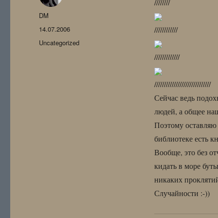
////////
Автор
DM
Опубликовано
14.07.2006
////////////
Рубрики
Uncategorized
/////////////
/////////////////////////////
Сейчас ведь подох
людей, а общее на
Поэтому оставляю
библиотеке есть к
Вообще, это без от
кидать в море бут
никаких проклятий
Случайности :-))