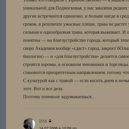
уникальной для Подмосковья, у нас заказник редких 
другие встречаются единично, и больше нигде в сре
сроков, в результате ужасные плеши, трава не растет
сильная и однообразная трава, которая выживает. И 
понятны — на благоустройство города, который тепер
скоро Академия вообще «сдаст» город, закроет бОль
биологии) — и «для благоустройства» делается самое
строятся хоромы, в основном чиновники и торговцы
становится приоритетным направлением, потому чт
С культурой как с травой — если косить днем и ночь
этот. Вот и все дела.
Поэтому поневоле задумываешься…
DM
:
14.07.2006 в 10:09 дп