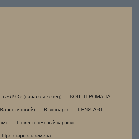
ть «ЛЧК» (начало и конец)
КОНЕЦ РОМАНА
Валентиновой)
В зоопарке
LENS-ART
дом»
Повесть «Белый карлик»
Про старые времена