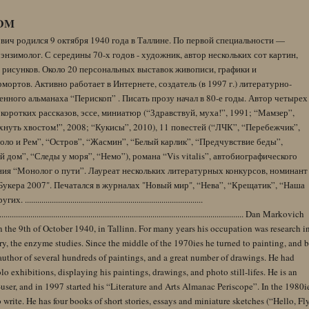
DM
вич родился 9 октября 1940 года в Таллине. По первой специальности —
энзимолог. С середины 70-х годов - художник, автор нескольких сот картин,
 рисунков. Около 20 персональных выставок живописи, графики и
ортов. Активно работает в Интернете, создатель (в 1997 г.) литературно-
нного альманаха “Перископ” . Писать прозу начал в 80-е годы. Автор четырех
коротких рассказов, эссе, миниатюр (“Здравствуй, муха!”, 1991; “Мамзер”,
нуть хвостом!”, 2008; “Кукисы”, 2010), 11 повестей (“ЛЧК”, “Перебежчик”,
оло и Рем”, “Остров”, “Жасмин”, “Белый карлик”, “Предчувствие беды”,
 дом”, “Следы у моря”, “Немо”), романа “Vis vitalis”, автобиографического
ния “Монолог о пути”. Лауреат нескольких литературных конкурсов, номинант
Букера 2007". Печатался в журналах "Новый мир", “Нева”, “Крещатик”, “Наша
......................................................................................
........................................................................................................................ Dan Markovich
 the 9th of October 1940, in Tallinn. For many years his occupation was research i
y, the enzyme studies. Since the middle of the 1970ies he turned to painting, and 
author of several hundreds of paintings, and a great number of drawings. He had
lo exhibitions, displaying his paintings, drawings, and photo still-lifes. He is an
user, and in 1997 started his “Literature and Arts Almanac Periscope”. In the 1980i
 write. He has four books of short stories, essays and miniature sketches (“Hello, Fl