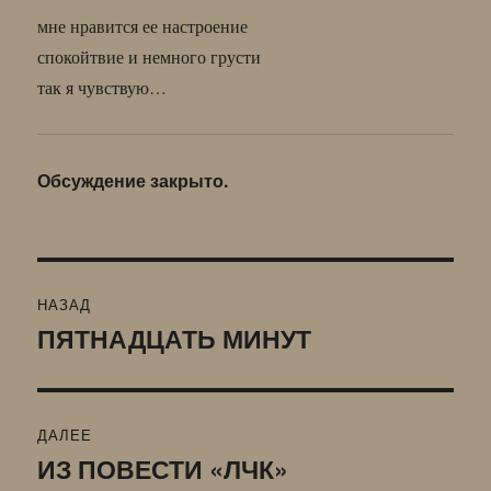
мне нравится ее настроение
спокойтвие и немного грусти
так я чувствую…
Обсуждение закрыто.
Навигация
НАЗАД
по
ПЯТНАДЦАТЬ МИНУТ
Предыдущая
запись:
записям
ДАЛЕЕ
ИЗ ПОВЕСТИ «ЛЧК»
Следующая