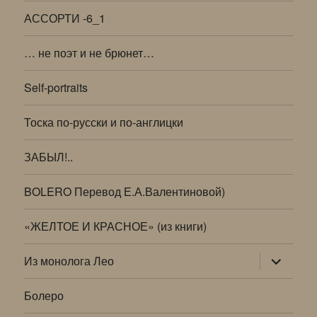
АССОРТИ -6_1
… не поэт и не брюнет…
Self-portraits
Тоска по-русски и по-англицки
ЗАБЫЛ!..
BOLERO Перевод Е.А.Валентиновой)
«ЖЕЛТОЕ И КРАСНОЕ» (из книги)
раскрыт
Из монолога Лео
дочернее
меню
Болеро