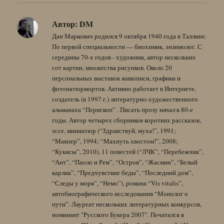
Автор:
DM
Дан Маркович родился 9 октября 1940 года в Таллине.
По первой специальности — биохимик, энзимолог. С
середины 70-х годов - художник, автор нескольких
сот картин, множества рисунков. Около 20
персональных выставок живописи, графики и
фотонатюрмортов. Активно работает в Интернете,
создатель (в 1997 г.) литературно-художественного
альманаха “Перископ” . Писать прозу начал в 80-е
годы. Автор четырех сборников коротких рассказов,
эссе, миниатюр (“Здравствуй, муха!”, 1991;
“Мамзер”, 1994; “Махнуть хвостом!”, 2008;
“Кукисы”, 2010), 11 повестей (“ЛЧК”, “Перебежчик”,
“Ант”, “Паоло и Рем”, “Остров”, “Жасмин”, “Белый
карлик”, “Предчувствие беды”, “Последний дом”,
“Следы у моря”, “Немо”), романа “Vis vitalis”,
автобиографического исследования “Монолог о
пути”. Лауреат нескольких литературных конкурсов,
номинант "Русского Букера 2007". Печатался в