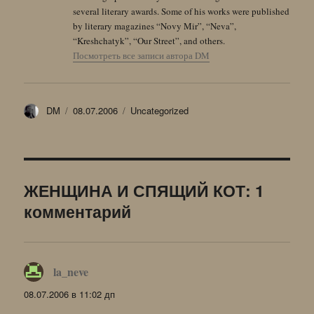
several literary awards. Some of his works were published
by literary magazines “Novy Mir”, “Neva”,
“Kreshchatyk”, “Our Street”, and others.
Посмотреть все записи автора DM
Автор
Опубликовано
Рубрики
DM
08.07.2006
Uncategorized
ЖЕНЩИНА И СПЯЩИЙ КОТ: 1
комментарий
la_neve
:
08.07.2006 в 11:02 дп