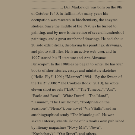
.......................................................................................................
................................... Dan Markovich was born on the 9th
of October 1940, in Tallinn. For many years his
occupation was research in biochemistry, the enzyme
studies. Since the middle of the 1970ies he turned to
painting, and by now is the author of several hundreds of
paintings, and a great number of drawings. He had about
20 solo exhibitions, displaying his paintings, drawings,
and photo still-lifes. He is an active web-user, and in
1997 started his “Literature and Arts Almanac
Periscope”. In the 1980ies he began to write. He has four
books of short stories, essays and miniature sketches
(“Hello, Fly!” 1991; “Mamzer” 1994; “By the Sweep of
the Tail!” 2008; “The Cookies Book” 2010), he wrote
eleven short novels (“LBC”, “The Turncoat”, “Ant”,
“Paolo and Rem”, “White Dwarf”, “The Island”,
“Jasmine”, “The Last Home”, “Footprints on the
Seashore”, “Nemo”), one novel “Vis Vitalis”, and an
autobiographical study “The Monologue”. He won
several literary awards. Some of his works were published
by literary magazines “Novy Mir”, “Neva”,
“Kreshchatyk”, “Our Street”, and others.