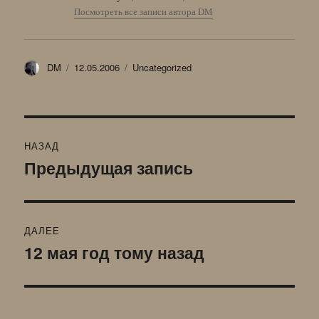
Посмотреть все записи автора DM
Автор
Опубликовано
Рубрики
DM
12.05.2006
Uncategorized
Навигация
НАЗАД
по
Предыдущая запись
Предыдущая
запись:
записям
ДАЛЕЕ
12 мая год тому назад
Следующая
запись: