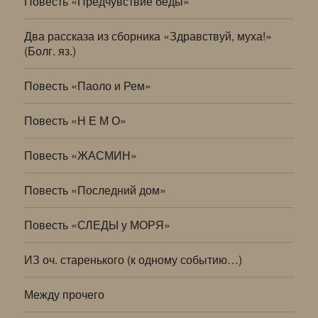
Повесть «Предчувствие беды»
Два рассказа из сборника «Здравствуй, муха!»
(Болг. яз.)
Повесть «Паоло и Рем»
Повесть «Н Е М О»
Повесть «ЖАСМИН»
Повесть «Последний дом»
Повесть «СЛЕДЫ у МОРЯ»
ИЗ оч. старенького (к одному событию…)
Между прочего