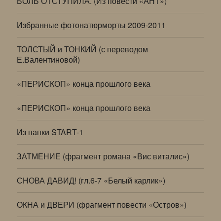
БОЛЬ ОТСТУПИЛА. (Из повести «АНТ»)
Избранные фотонатюрморты 2009-2011
ТОЛСТЫЙ и ТОНКИЙ (с переводом
Е.Валентиновой)
«ПЕРИСКОП» конца прошлого века
«ПЕРИСКОП» конца прошлого века
Из папки START-1
ЗАТМЕНИЕ (фрагмент романа «Вис виталис»)
СНОВА ДАВИД! (гл.6-7 «Белый карлик»)
ОКНА и ДВЕРИ (фрагмент повести «Остров»)