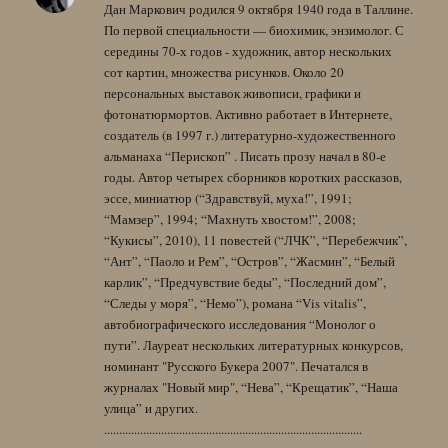
Дан Маркович родился 9 октября 1940 года в Таллине.
По первой специальности — биохимик, энзимолог. С
середины 70-х годов - художник, автор нескольких
сот картин, множества рисунков. Около 20
персональных выставок живописи, графики и
фотонатюрмортов. Активно работает в Интернете,
создатель (в 1997 г.) литературно-художественного
альманаха “Перископ” . Писать прозу начал в 80-е
годы. Автор четырех сборников коротких рассказов,
эссе, миниатюр (“Здравствуй, муха!”, 1991;
“Мамзер”, 1994; “Махнуть хвостом!”, 2008;
“Кукисы”, 2010), 11 повестей (“ЛЧК”, “Перебежчик”,
“Ант”, “Паоло и Рем”, “Остров”, “Жасмин”, “Белый
карлик”, “Предчувствие беды”, “Последний дом”,
“Следы у моря”, “Немо”), романа “Vis vitalis”,
автобиографического исследования “Монолог о
пути”. Лауреат нескольких литературных конкурсов,
номинант "Русского Букера 2007". Печатался в
журналах "Новый мир", “Нева”, “Крещатик”, “Наша
улица” и других.
......................................................................................