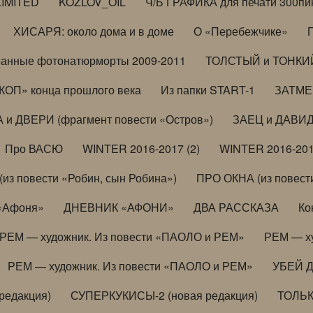
LIMITED
KOZLOV_OIL
Ч/Б ГРАФИКА для печати 300пи
ХИСАРЯ: около дома и в доме
О «Перебежчике»
анные фотонатюрморты 2009-2011
ТОЛСТЫЙ и ТОНКИЙ 
ОП» конца прошлого века
Из папки START-1
ЗАТМЕН
 и ДВЕРИ (фрагмент повести «Остров»)
ЗАЕЦ и ДАВИД 
Про ВАСЮ
WINTER 2016-2017 (2)
WINTER 2016-201
з повести «Робин, сын Робина»)
ПРО ОКНА (из повести
 «Афоня»
ДНЕВНИК «АФОНИ»
ДВА РАССКАЗА
Ко
РЕМ — художник. Из повести «ПАОЛО и РЕМ»
РЕМ — х
РЕМ — художник. Из повести «ПАОЛО и РЕМ»
УБЕЙ 
редакция)
СУПЕРКУКИСЫ-2 (новая редакция)
ТОЛЬ