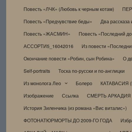
Повесть «ЛЧК» (Любовь к черным котам)
ПЕ
Повесть «Предчувствие беды»
Два рассказа и
Повесть «ЖАСМИН»
Повесть «Последний д
АССОРТИ5_16042016
Из повести «Последни
Окончание повести «Робин, сын Робина»
О д
Self-portraits
Тоска по-русски и по-англицки
Из монолога Лео
Болеро
КАТАВАСИЯ (
Изображение
Ссылка
СМЕРТЬ АРКАДИЯ
История Зиленчика (из романа «Вис виталис»)
ФОТОНАТЮРМОРТЫ ДО 2009-ГО ГОДА
Избр