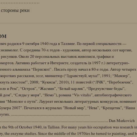
…………………….
 стороны реки
DM
вич родился 9 октября 1940 года в Таллине. По первой специальности —
энзимолог. С середины 70-х годов - художник, автор нескольких сот картин,
 рисунков. Около 20 персональных выставок живописи, графики и
ортов. Активно работает в Интернете, создатель (в 1997 г.) литературно-
нного альманаха “Перископ” . Писать прозу начал в 80-е годы. Автор четырех
коротких рассказов, эссе, миниатюр (“Здравствуй, муха!”, 1991; “Мамзер”,
нуть хвостом!”, 2008; “Кукисы”, 2010), 11 повестей (“ЛЧК”, “Перебежчик”,
оло и Рем”, “Остров”, “Жасмин”, “Белый карлик”, “Предчувствие беды”,
 дом”, “Следы у моря”, “Немо”), романа “Vis vitalis”, автобиографического
ния “Монолог о пути”. Лауреат нескольких литературных конкурсов, номинант
Букера 2007". Печатался в журналах "Новый мир", “Нева”, “Крещатик”, “Наша
......................................................................................
........................................................................................................................ Dan Markovich
 the 9th of October 1940, in Tallinn. For many years his occupation was research i
y, the enzyme studies. Since the middle of the 1970ies he turned to painting, and 