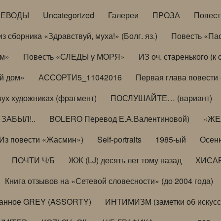
РЕВОДЫ
Uncategorized
Галереи
ПРОЗА
Повес
з сборника «Здравствуй, муха!» (Болг. яз.)
Повесть «Па
ом»
Повесть «СЛЕДЫ у МОРЯ»
ИЗ оч. старенького (
й дом»
АССОРТИ5_11042016
Первая глава повести
вух художниках (фрагмент)
ПОСЛУШАЙТЕ… (вариант)
ЗАБЫЛ!..
BOLERO Перевод Е.А.Валентиновой)
«ЖЕЛ
Из повести «Жасмин»)
Self-portraits
1985-ый
Осенн
ПОЧТИ Ч/Б
ЖЖ (LJ) десять лет тому назад
ХИСА
Книга отзывов на «Сетевой словесности» (до 2004 года)
анное GREY (ASSORTY)
ИНТИМИЗМ (заметки об искусс