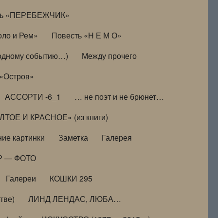
ть «ПЕРЕБЕЖЧИК»
оло и Рем»
Повесть «Н Е М О»
к одному событию…)
Между прочего
 «Остров»
АССОРТИ -6_1
… не поэт и не брюнет…
ТОЕ И КРАСНОЕ» (из книги)
ие картинки
Заметка
Галерея
Р — ФОТО
Галереи
КОШКИ 295
тве)
ЛИНД ЛЕНДАС, ЛЮБА…