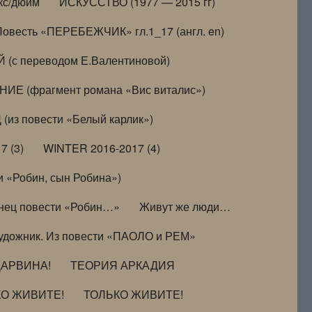
кс/дюйм
ИСКУССТВО (1977 — 2015 гг)
Повесть «ПЕРЕБЕЖЧИК» гл.1_17 (англ. en)
(с переводом Е.Валентиновой)
ИЕ (фрагмент романа «Вис виталис»)
(из повести «Белый карлик»)
7 (3)
WINTER 2016-2017 (4)
 «Робин, сын Робина»)
нец повести «Робин…»
Живут же люди…
удожник. Из повести «ПАОЛО и РЕМ»
ДАРВИНА!
ТЕОРИЯ АРКАДИЯ
КО ЖИВИТЕ!
ТОЛЬКО ЖИВИТЕ!