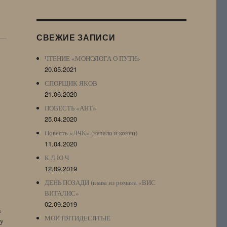
Журнала
(ЖЖ,
LJ
СВЕЖИЕ ЗАПИСИ
Archive)
ЧТЕНИЕ «МОНОЛОГА О ПУТИ»
20.05.2021
СПОРЩИК ЯКОВ
21.06.2020
ПОВЕСТЬ «АНТ»
25.04.2020
Повесть «ЛЧК» (начало и конец)
11.04.2020
К Л Ю Ч
12.09.2019
ДЕНЬ ПОЗАДИ (глава из романа «ВИС
ВИТАЛИС»
02.09.2019
n
МОИ ПЯТИДЕСЯТЫЕ
by