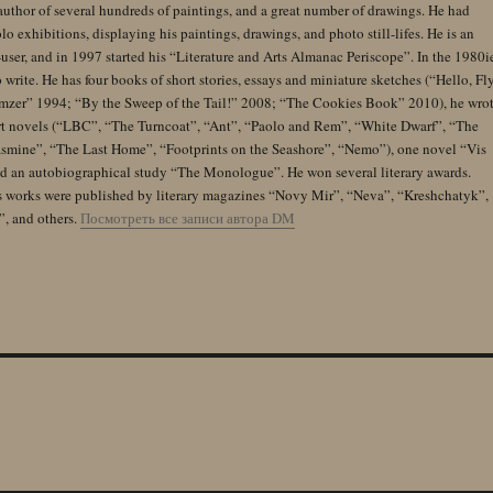
author of several hundreds of paintings, and a great number of drawings. He had
lo exhibitions, displaying his paintings, drawings, and photo still-lifes. He is an
user, and in 1997 started his “Literature and Arts Almanac Periscope”. In the 1980i
 write. He has four books of short stories, essays and miniature sketches (“Hello, Fl
zer” 1994; “By the Sweep of the Tail!” 2008; “The Cookies Book” 2010), he wro
rt novels (“LBC”, “The Turncoat”, “Ant”, “Paolo and Rem”, “White Dwarf”, “The
Jasmine”, “The Last Home”, “Footprints on the Seashore”, “Nemo”), one novel “Vis
and an autobiographical study “The Monologue”. He won several literary awards.
s works were published by literary magazines “Novy Mir”, “Neva”, “Kreshchatyk”,
”, and others.
Посмотреть все записи автора DM