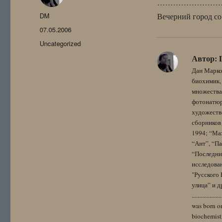
……………………
Автор
DM
Вечерний город со
Опубликовано
07.05.2006
Рубрики
Uncategorized
Автор:
Дан Марко
биохимик, 
множества
фотонатюрм
художестве
сборников 
1994; “Мах
“Ант”, “Па
“Последний
исследова
"Русского 
улица” и других. 
..................
was born on
biochemistr