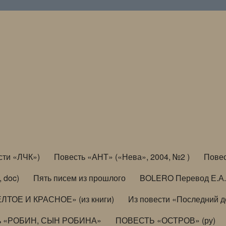
сти «ЛЧК»)
Повесть «АНТ» («Нева», 2004, №2 )
Повес
, doc)
Пять писем из прошлого
BOLERO Перевод Е.А.
ЛТОЕ И КРАСНОЕ» (из книги)
Из повести «Последний 
ь «РОБИН, СЫН РОБИНА»
ПОВЕСТЬ «ОСТРОВ» (ру)