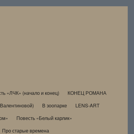
ть «ЛЧК» (начало и конец)
КОНЕЦ РОМАНА
Валентиновой)
В зоопарке
LENS-ART
дом»
Повесть «Белый карлик»
Про старые времена