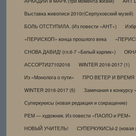
АРКАДИЙ и МАРК (три момента жизни)
ART 
Выставка живописи 2010г(Серпуховский музей)
БОЛЬ ОТСТУПИЛА. (Из повести «АНТ»)
Избр
«ПЕРИСКОП» конца прошлого века
«ПЕРИСК
СНОВА ДАВИД! (гл.6-7 «Белый карлик»)
ОКНА
АССОРТИ27102016
WINTER 2016-2017 (1)
Из «Монолога о пути»
ПРО ВЕТЕР И ВРЕМЯ (и
WINTER 2016-2017 (5)
Замечания к конкурсу
Суперкукисы (новая редакция и сокращение)
РЕМ — художник. Из повести «ПАОЛО и РЕМ»
НОВЫЙ УЧИТЕЛЬ!
СУПЕРКУКИСЫ-2 (новая 