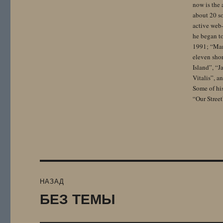
now is the 
about 20 so
active web-
he began to
1991; “Mam
eleven sho
Island”, “
Vitalis”, 
Some of hi
“Our Street
Навигация
НАЗАД
по
БЕЗ ТЕМЫ
Предыдущая
запись:
записям