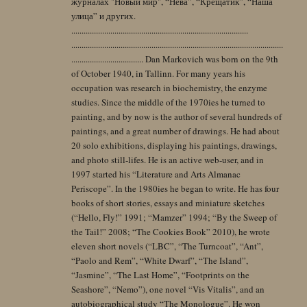
журналах "Новый мир", “Нева”, “Крещатик”, “Наша
улица” и других.
......................................................................................
.......................................................................................................
................................... Dan Markovich was born on the 9th
of October 1940, in Tallinn. For many years his
occupation was research in biochemistry, the enzyme
studies. Since the middle of the 1970ies he turned to
painting, and by now is the author of several hundreds of
paintings, and a great number of drawings. He had about
20 solo exhibitions, displaying his paintings, drawings,
and photo still-lifes. He is an active web-user, and in
1997 started his “Literature and Arts Almanac
Periscope”. In the 1980ies he began to write. He has four
books of short stories, essays and miniature sketches
(“Hello, Fly!” 1991; “Mamzer” 1994; “By the Sweep of
the Tail!” 2008; “The Cookies Book” 2010), he wrote
eleven short novels (“LBC”, “The Turncoat”, “Ant”,
“Paolo and Rem”, “White Dwarf”, “The Island”,
“Jasmine”, “The Last Home”, “Footprints on the
Seashore”, “Nemo”), one novel “Vis Vitalis”, and an
autobiographical study “The Monologue”. He won