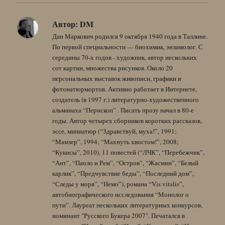
Автор:
DM
Дан Маркович родился 9 октября 1940 года в Таллине.
По первой специальности — биохимик, энзимолог. С
середины 70-х годов - художник, автор нескольких
сот картин, множества рисунков. Около 20
персональных выставок живописи, графики и
фотонатюрмортов. Активно работает в Интернете,
создатель (в 1997 г.) литературно-художественного
альманаха “Перископ” . Писать прозу начал в 80-е
годы. Автор четырех сборников коротких рассказов,
эссе, миниатюр (“Здравствуй, муха!”, 1991;
“Мамзер”, 1994; “Махнуть хвостом!”, 2008;
“Кукисы”, 2010), 11 повестей (“ЛЧК”, “Перебежчик”,
“Ант”, “Паоло и Рем”, “Остров”, “Жасмин”, “Белый
карлик”, “Предчувствие беды”, “Последний дом”,
“Следы у моря”, “Немо”), романа “Vis vitalis”,
автобиографического исследования “Монолог о
пути”. Лауреат нескольких литературных конкурсов,
номинант "Русского Букера 2007". Печатался в