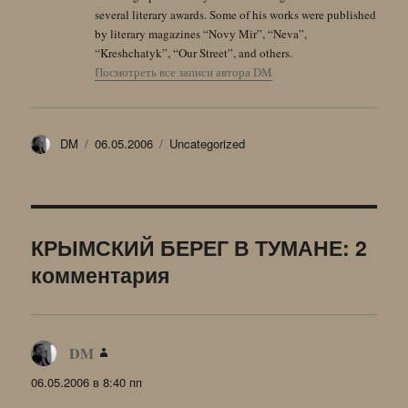
several literary awards. Some of his works were published
by literary magazines “Novy Mir”, “Neva”,
“Kreshchatyk”, “Our Street”, and others.
Посмотреть все записи автора DM
Автор
Опубликовано
Рубрики
DM
06.05.2006
Uncategorized
КРЫМСКИЙ БЕРЕГ В ТУМАНЕ: 2
комментария
DM
:
06.05.2006 в 8:40 пп