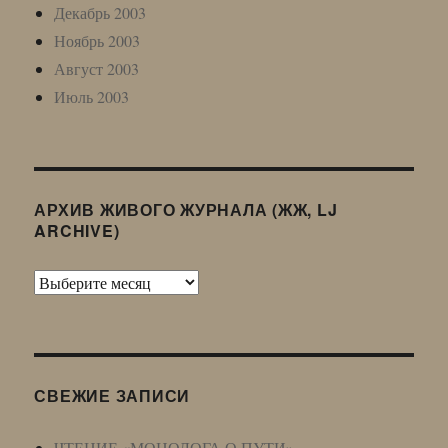
Декабрь 2003
Ноябрь 2003
Август 2003
Июль 2003
АРХИВ ЖИВОГО ЖУРНАЛА (ЖЖ, LJ
ARCHIVE)
Архив
Живого
Журнала
(ЖЖ,
LJ
СВЕЖИЕ ЗАПИСИ
Archive)
ЧТЕНИЕ «МОНОЛОГА О ПУТИ»