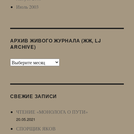
Июль 2003
АРХИВ ЖИВОГО ЖУРНАЛА (ЖЖ, LJ
ARCHIVE)
Архив
Живого
Журнала
(ЖЖ,
LJ
СВЕЖИЕ ЗАПИСИ
Archive)
ЧТЕНИЕ «МОНОЛОГА О ПУТИ»
20.05.2021
СПОРЩИК ЯКОВ