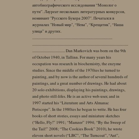
автобиографического исследования “Монолог о
пути”. Лауреат нескольких литературных конкурсов,
номинант "Русского Букера 2007". Печатался в
журналах "Новый мир", “Нева”, “Крещатик”, “Наша
улица” и других.
......................................................................................
.......................................................................................................
................................... Dan Markovich was born on the 9th
of October 1940, in Tallinn. For many years his
occupation was research in biochemistry, the enzyme
studies. Since the middle of the 1970ies he turned to
painting, and by now is the author of several hundreds of
paintings, and a great number of drawings. He had about
20 solo exhibitions, displaying his paintings, drawings,
and photo still-lifes. He is an active web-user, and in
1997 started his “Literature and Arts Almanac
Periscope”. In the 1980ies he began to write. He has four
books of short stories, essays and miniature sketches
(“Hello, Fly!” 1991; “Mamzer” 1994; “By the Sweep of
the Tail!” 2008; “The Cookies Book” 2010), he wrote
eleven short novels (“LBC”, “The Turncoat”, “Ant”,