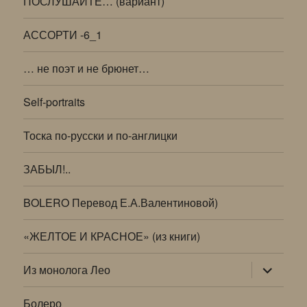
ПОСЛУШАЙТЕ… (вариант)
АССОРТИ -6_1
… не поэт и не брюнет…
Self-portraits
Тоска по-русски и по-англицки
ЗАБЫЛ!..
BOLERO Перевод Е.А.Валентиновой)
«ЖЕЛТОЕ И КРАСНОЕ» (из книги)
раскрыт
Из монолога Лео
дочернее
меню
Болеро