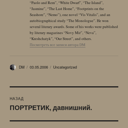
“Paolo and Rem”, “White Dwarf”, “The Island”,
“Jasmine”, “The Last Home”, “Footprints on the
Seashore”, “Nemo”), one novel “Vis Vitalis”, and an
autobiographical study “The Monologue”. He won
several literary awards. Some of his works were published
by literary magazines “Novy Mir”, “Neva”,
“Kreshchatyk”, “Our Street”, and others.
Посмотреть все записи автора DM
Автор
Опубликовано
Рубрики
DM
03.05.2006
Uncategorized
Навигация
НАЗАД
по
ПОРТРЕТИК, давнишний.
Предыдущая
запись:
записям