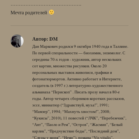
…………………………………….
Мечта родителей
Автор:
DM
Дан Маркович родился 9 октября 1940 года в Таллине.
По первой специальности — биохимик, энзимолог. С
середины 70-х годов - художник, автор нескольких
сот картин, множества рисунков. Около 20
персональных выставок живописи, графики и
фотонатюрмортов. Активно работает в Интернете,
создатель (в 1997 г.) литературно-художественного
альманаха “Перископ” . Писать прозу начал в 80-е
годы. Автор четырех сборников коротких рассказов,
эссе, миниатюр (“Здравствуй, муха!”, 1991;
“Мамзер”, 1994; “Махнуть хвостом!”, 2008;
“Кукисы”, 2010), 11 повестей (“ЛЧК”, “Перебежчик”,
“Ант”, “Паоло и Рем”, “Остров”, “Жасмин”, “Белый
карлик”, “Предчувствие беды”, “Последний дом”,
“Следы у моря”, “Немо”), романа “Vis vitalis”,