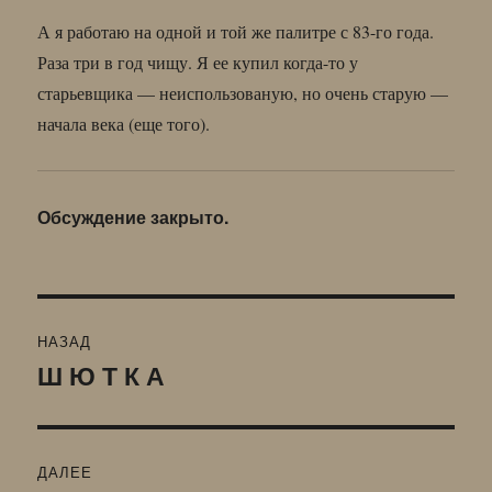
А я работаю на одной и той же палитре с 83-го года.
Раза три в год чищу. Я ее купил когда-то у
старьевщика — неиспользованую, но очень старую —
начала века (еще того).
Обсуждение закрыто.
Навигация
НАЗАД
по
Ш Ю Т К А
Предыдущая
запись:
записям
ДАЛЕЕ