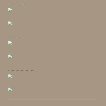
………………..
………..
…………………..