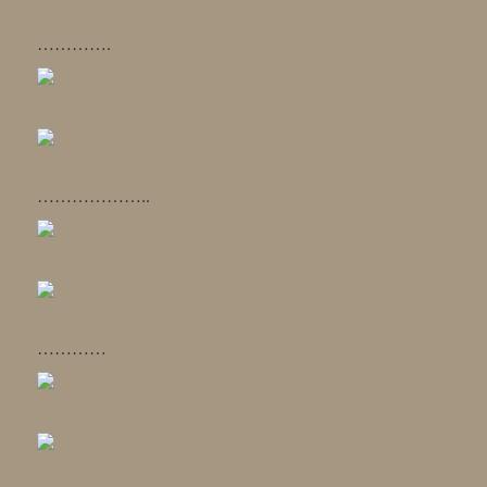
………….
………………..
…………