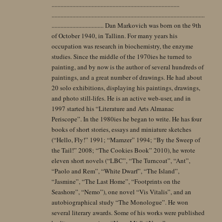
......................................................................................
.......................................................................................................
................................... Dan Markovich was born on the 9th
of October 1940, in Tallinn. For many years his
occupation was research in biochemistry, the enzyme
studies. Since the middle of the 1970ies he turned to
painting, and by now is the author of several hundreds of
paintings, and a great number of drawings. He had about
20 solo exhibitions, displaying his paintings, drawings,
and photo still-lifes. He is an active web-user, and in
1997 started his “Literature and Arts Almanac
Periscope”. In the 1980ies he began to write. He has four
books of short stories, essays and miniature sketches
(“Hello, Fly!” 1991; “Mamzer” 1994; “By the Sweep of
the Tail!” 2008; “The Cookies Book” 2010), he wrote
eleven short novels (“LBC”, “The Turncoat”, “Ant”,
“Paolo and Rem”, “White Dwarf”, “The Island”,
“Jasmine”, “The Last Home”, “Footprints on the
Seashore”, “Nemo”), one novel “Vis Vitalis”, and an
autobiographical study “The Monologue”. He won
several literary awards. Some of his works were published