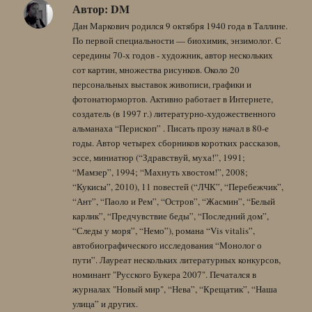
Автор:
DM
Дан Маркович родился 9 октября 1940 года в Таллине.
По первой специальности — биохимик, энзимолог. С
середины 70-х годов - художник, автор нескольких
сот картин, множества рисунков. Около 20
персональных выставок живописи, графики и
фотонатюрмортов. Активно работает в Интернете,
создатель (в 1997 г.) литературно-художественного
альманаха “Перископ” . Писать прозу начал в 80-е
годы. Автор четырех сборников коротких рассказов,
эссе, миниатюр (“Здравствуй, муха!”, 1991;
“Мамзер”, 1994; “Махнуть хвостом!”, 2008;
“Кукисы”, 2010), 11 повестей (“ЛЧК”, “Перебежчик”,
“Ант”, “Паоло и Рем”, “Остров”, “Жасмин”, “Белый
карлик”, “Предчувствие беды”, “Последний дом”,
“Следы у моря”, “Немо”), романа “Vis vitalis”,
автобиографического исследования “Монолог о
пути”. Лауреат нескольких литературных конкурсов,
номинант "Русского Букера 2007". Печатался в
журналах "Новый мир", “Нева”, “Крещатик”, “Наша
улица” и других.