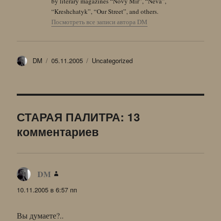
by literary magazines “Novy Mir”, “Neva”,
“Kreshchatyk”, “Our Street”, and others.
Посмотреть все записи автора DM
Автор
Опубликовано
Рубрики
DM
05.11.2005
Uncategorized
СТАРАЯ ПАЛИТРА: 13
комментариев
DM
:
10.11.2005 в 6:57 пп
Вы думаете?..