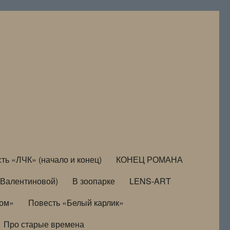
ть «ЛЧК» (начало и конец)
КОНЕЦ РОМАНА
Валентиновой)
В зоопарке
LENS-ART
дом»
Повесть «Белый карлик»
Про старые времена