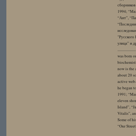
сборников 
1994; “Мах
“Ант”, “Па
“Последний
исследова
"Русского 
улица” и других. 
..................
was born on
biochemistr
now is the 
about 20 so
active web-
he began to
1991; “Mam
eleven sho
Island”, “
Vitalis”, 
Some of hi
“Our Street