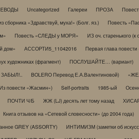
РЕВОДЫ
Uncategorized
Галереи
ПРОЗА
Повес
з сборника «Здравствуй, муха!» (Болг. яз.)
Повесть «Па
ом»
Повесть «СЛЕДЫ у МОРЯ»
ИЗ оч. старенького (
й дом»
АССОРТИ5_11042016
Первая глава повести
вух художниках (фрагмент)
ПОСЛУШАЙТЕ… (вариант)
ЗАБЫЛ!..
BOLERO Перевод Е.А.Валентиновой)
«ЖЕЛ
Из повести «Жасмин»)
Self-portraits
1985-ый
Осенн
ПОЧТИ Ч/Б
ЖЖ (LJ) десять лет тому назад
ХИСА
Книга отзывов на «Сетевой словесности» (до 2004 года)
анное GREY (ASSORTY)
ИНТИМИЗМ (заметки об искусс