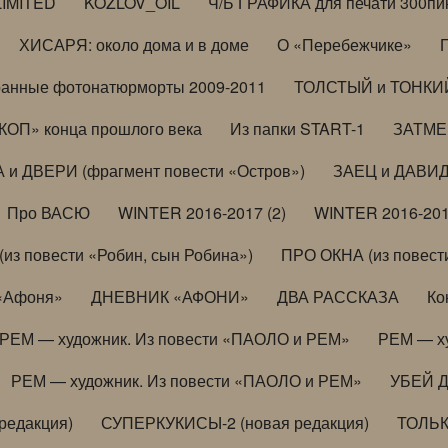
LIMITED
KOZLOV_OIL
Ч/Б ГРАФИКА для печати 300пи
ХИСАРЯ: около дома и в доме
О «Перебежчике»
анные фотонатюрморты 2009-2011
ТОЛСТЫЙ и ТОНКИЙ 
ОП» конца прошлого века
Из папки START-1
ЗАТМЕН
 и ДВЕРИ (фрагмент повести «Остров»)
ЗАЕЦ и ДАВИД 
Про ВАСЮ
WINTER 2016-2017 (2)
WINTER 2016-201
з повести «Робин, сын Робина»)
ПРО ОКНА (из повести
 «Афоня»
ДНЕВНИК «АФОНИ»
ДВА РАССКАЗА
Ко
РЕМ — художник. Из повести «ПАОЛО и РЕМ»
РЕМ — х
РЕМ — художник. Из повести «ПАОЛО и РЕМ»
УБЕЙ 
редакция)
СУПЕРКУКИСЫ-2 (новая редакция)
ТОЛЬ