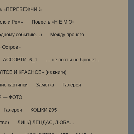
ть «ПЕРЕБЕЖЧИК»
оло и Рем»
Повесть «Н Е М О»
к одному событию…)
Между прочего
 «Остров»
АССОРТИ -6_1
… не поэт и не брюнет…
ТОЕ И КРАСНОЕ» (из книги)
ие картинки
Заметка
Галерея
Р — ФОТО
Галереи
КОШКИ 295
тве)
ЛИНД ЛЕНДАС, ЛЮБА…