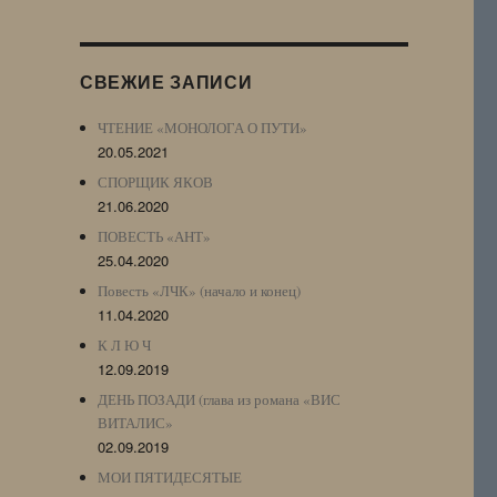
Журнала
(ЖЖ,
LJ
СВЕЖИЕ ЗАПИСИ
Archive)
ЧТЕНИЕ «МОНОЛОГА О ПУТИ»
20.05.2021
СПОРЩИК ЯКОВ
21.06.2020
ПОВЕСТЬ «АНТ»
25.04.2020
Повесть «ЛЧК» (начало и конец)
11.04.2020
К Л Ю Ч
12.09.2019
ДЕНЬ ПОЗАДИ (глава из романа «ВИС
ВИТАЛИС»
02.09.2019
МОИ ПЯТИДЕСЯТЫЕ