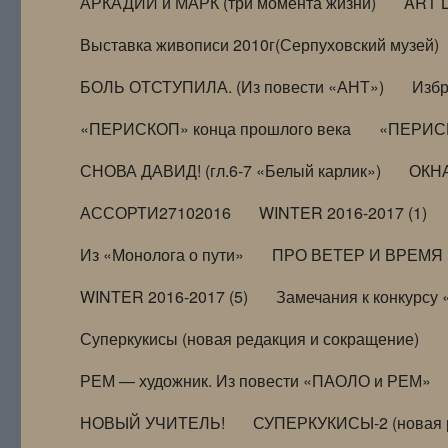
АРКАДИЙ и МАРК (три момента жизни)
ART 
Выставка живописи 2010г(Серпуховский музей)
БОЛЬ ОТСТУПИЛА. (Из повести «АНТ»)
Избр
«ПЕРИСКОП» конца прошлого века
«ПЕРИСК
СНОВА ДАВИД! (гл.6-7 «Белый карлик»)
ОКНА
АССОРТИ27102016
WINTER 2016-2017 (1)
Из «Монолога о пути»
ПРО ВЕТЕР И ВРЕМЯ (и
WINTER 2016-2017 (5)
Замечания к конкурсу
Суперкукисы (новая редакция и сокращение)
РЕМ — художник. Из повести «ПАОЛО и РЕМ»
НОВЫЙ УЧИТЕЛЬ!
СУПЕРКУКИСЫ-2 (новая 