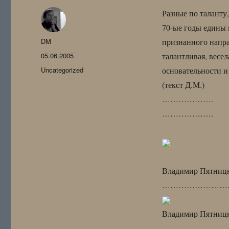
Разные по таланту,
70-ые годы едины 
Автор
DM
признанного напр
Опубликовано
05.06.2005
талантливая, весел
Рубрики
Uncategorized
основательности 
(текст Д.М.)
……………….
……………….
Владимир Пятни
……………………
Владимир Пятницк
……………………