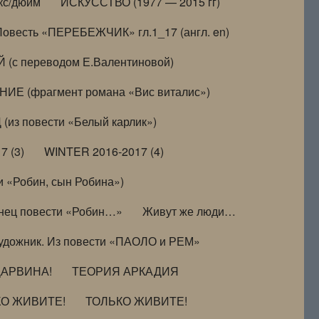
кс/дюйм
ИСКУССТВО (1977 — 2015 гг)
Повесть «ПЕРЕБЕЖЧИК» гл.1_17 (англ. en)
(с переводом Е.Валентиновой)
ИЕ (фрагмент романа «Вис виталис»)
(из повести «Белый карлик»)
7 (3)
WINTER 2016-2017 (4)
 «Робин, сын Робина»)
нец повести «Робин…»
Живут же люди…
удожник. Из повести «ПАОЛО и РЕМ»
ДАРВИНА!
ТЕОРИЯ АРКАДИЯ
КО ЖИВИТЕ!
ТОЛЬКО ЖИВИТЕ!