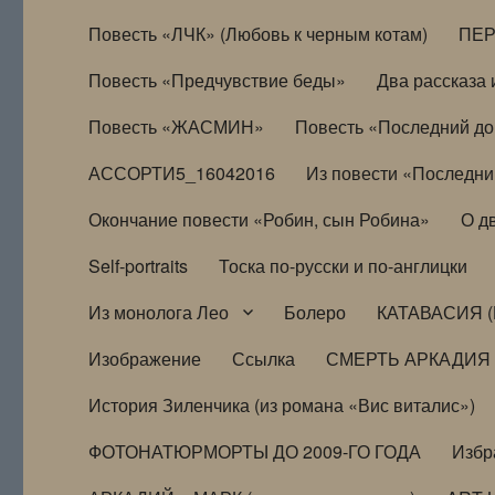
Повесть «ЛЧК» (Любовь к черным котам)
ПЕ
Повесть «Предчувствие беды»
Два рассказа и
Повесть «ЖАСМИН»
Повесть «Последний д
АССОРТИ5_16042016
Из повести «Последни
Окончание повести «Робин, сын Робина»
О д
Self-portraits
Тоска по-русски и по-англицки
Из монолога Лео
Болеро
КАТАВАСИЯ (
Изображение
Ссылка
СМЕРТЬ АРКАДИЯ
История Зиленчика (из романа «Вис виталис»)
ФОТОНАТЮРМОРТЫ ДО 2009-ГО ГОДА
Избр