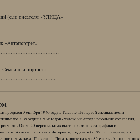
кий (сын писателя) «УЛИЦА»
……………………..
ик «Автопортрет»
………………………………
 «Семейный портрет»
…………………………….
DM
вич родился 9 октября 1940 года в Таллине. По первой специальности —
энзимолог. С середины 70-х годов - художник, автор нескольких сот картин,
 рисунков. Около 20 персональных выставок живописи, графики и
ортов. Активно работает в Интернете, создатель (в 1997 г.) литературно-
нного альманаха “Перископ” . Писать прозу начал в 80-е годы. Автор четырех