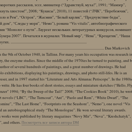
коротких рассказов, эссе, миниатюр (“Здравствуй, муха!”, 1991; “Мамзер”,
нуть хвостом!”, 2008; “Кукисы”, 2010), 11 повестей (“ЛЧК”, “Перебежчик”,
оло и Рем”, “Остров”, “Жасмин”, “Белый карлик”, “Предчувствие беды”,
 дом”, “Следы у моря”, “Немо”), романа “Vis vitalis”, автобиографического
ния “Монолог о пути”. Лауреат нескольких литературных конкурсов, номинант
Букера 2007". Печатался в журналах "Новый мир", “Нева”, “Крещатик”, “Наша
......................................................................................
........................................................................................................................ Dan Markovich
 the 9th of October 1940, in Tallinn. For many years his occupation was research i
y, the enzyme studies. Since the middle of the 1970ies he turned to painting, and 
author of several hundreds of paintings, and a great number of drawings. He had
lo exhibitions, displaying his paintings, drawings, and photo still-lifes. He is an
user, and in 1997 started his “Literature and Arts Almanac Periscope”. In the 1980i
 write. He has four books of short stories, essays and miniature sketches (“Hello, Fl
zer” 1994; “By the Sweep of the Tail!” 2008; “The Cookies Book” 2010), he wro
rt novels (“LBC”, “The Turncoat”, “Ant”, “Paolo and Rem”, “White Dwarf”, “The
Jasmine”, “The Last Home”, “Footprints on the Seashore”, “Nemo”), one novel “Vis
and an autobiographical study “The Monologue”. He won several literary awards.
s works were published by literary magazines “Novy Mir”, “Neva”, “Kreshchatyk”,
”, and others.
Посмотреть все записи автора DM