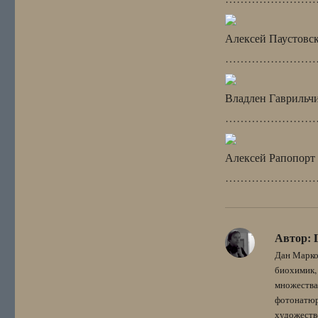
Алексей Паустовс
……………………
Владлен Гаврильч
……………………
Алексей Рапопорт
……………………
Автор:
Дан Марко
биохимик, 
множества
фотонатюрм
художестве