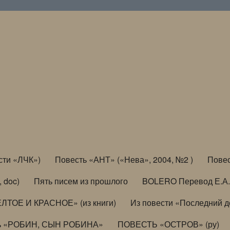
сти «ЛЧК»)
Повесть «АНТ» («Нева», 2004, №2 )
Повес
, doc)
Пять писем из прошлого
BOLERO Перевод Е.А.
ЛТОЕ И КРАСНОЕ» (из книги)
Из повести «Последний 
ь «РОБИН, СЫН РОБИНА»
ПОВЕСТЬ «ОСТРОВ» (ру)