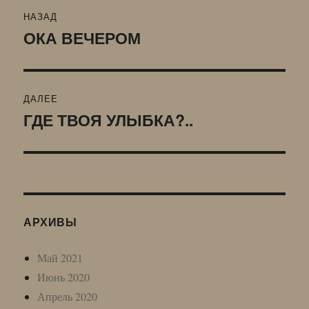
Навигация
НАЗАД
по
ОКА ВЕЧЕРОМ
Предыдущая
запись:
записям
ДАЛЕЕ
ГДЕ ТВОЯ УЛЫБКА?..
Следующая
запись:
АРХИВЫ
Май 2021
Июнь 2020
Апрель 2020