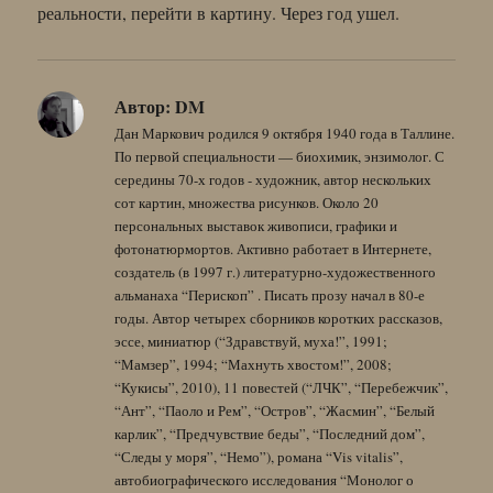
реальности, перейти в картину. Через год ушел.
Автор:
DM
Дан Маркович родился 9 октября 1940 года в Таллине.
По первой специальности — биохимик, энзимолог. С
середины 70-х годов - художник, автор нескольких
сот картин, множества рисунков. Около 20
персональных выставок живописи, графики и
фотонатюрмортов. Активно работает в Интернете,
создатель (в 1997 г.) литературно-художественного
альманаха “Перископ” . Писать прозу начал в 80-е
годы. Автор четырех сборников коротких рассказов,
эссе, миниатюр (“Здравствуй, муха!”, 1991;
“Мамзер”, 1994; “Махнуть хвостом!”, 2008;
“Кукисы”, 2010), 11 повестей (“ЛЧК”, “Перебежчик”,
“Ант”, “Паоло и Рем”, “Остров”, “Жасмин”, “Белый
карлик”, “Предчувствие беды”, “Последний дом”,
“Следы у моря”, “Немо”), романа “Vis vitalis”,
автобиографического исследования “Монолог о