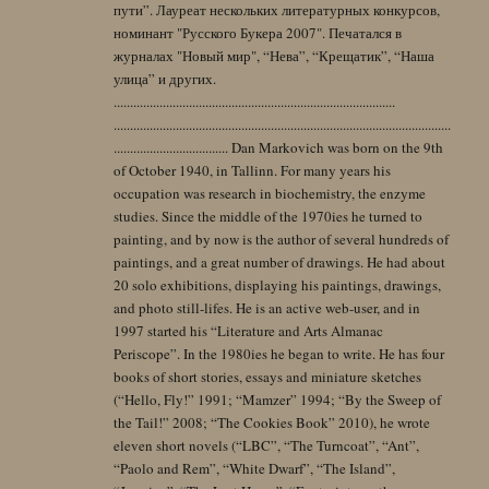
пути”. Лауреат нескольких литературных конкурсов,
номинант "Русского Букера 2007". Печатался в
журналах "Новый мир", “Нева”, “Крещатик”, “Наша
улица” и других.
......................................................................................
.......................................................................................................
................................... Dan Markovich was born on the 9th
of October 1940, in Tallinn. For many years his
occupation was research in biochemistry, the enzyme
studies. Since the middle of the 1970ies he turned to
painting, and by now is the author of several hundreds of
paintings, and a great number of drawings. He had about
20 solo exhibitions, displaying his paintings, drawings,
and photo still-lifes. He is an active web-user, and in
1997 started his “Literature and Arts Almanac
Periscope”. In the 1980ies he began to write. He has four
books of short stories, essays and miniature sketches
(“Hello, Fly!” 1991; “Mamzer” 1994; “By the Sweep of
the Tail!” 2008; “The Cookies Book” 2010), he wrote
eleven short novels (“LBC”, “The Turncoat”, “Ant”,
“Paolo and Rem”, “White Dwarf”, “The Island”,