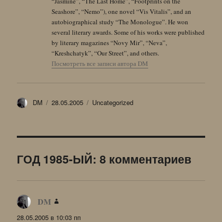
“Jasmine”, “The Last Home”, “Footprints on the
Seashore”, “Nemo”), one novel “Vis Vitalis”, and an
autobiographical study “The Monologue”. He won
several literary awards. Some of his works were published
by literary magazines “Novy Mir”, “Neva”,
“Kreshchatyk”, “Our Street”, and others.
Посмотреть все записи автора DM
Автор
Опубликовано
Рубрики
DM
28.05.2005
Uncategorized
ГОД 1985-ЫЙ: 8 комментариев
DM
:
28.05.2005 в 10:03 пп