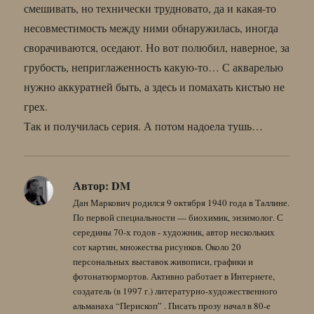
смешивать, но технически трудновато, да и какая-то
несовместимость между ними обнаружилась, иногда
сворачиваются, оседают. Но вот полюбил, наверное, за
грубость, неприглаженность какую-то… С акварелью
нужно аккуратней быть, а здесь и помахать кистью не
грех.
Так и получилась серия. А потом надоела тушь…
Автор:
DM
Дан Маркович родился 9 октября 1940 года в Таллине.
По первой специальности — биохимик, энзимолог. С
середины 70-х годов - художник, автор нескольких
сот картин, множества рисунков. Около 20
персональных выставок живописи, графики и
фотонатюрмортов. Активно работает в Интернете,
создатель (в 1997 г.) литературно-художественного
альманаха “Перископ” . Писать прозу начал в 80-е