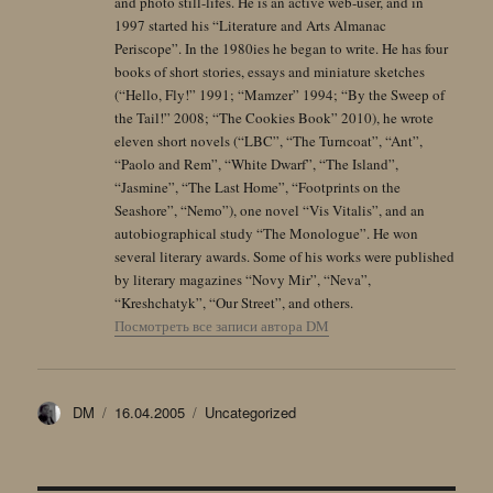
and photo still-lifes. He is an active web-user, and in
1997 started his “Literature and Arts Almanac
Periscope”. In the 1980ies he began to write. He has four
books of short stories, essays and miniature sketches
(“Hello, Fly!” 1991; “Mamzer” 1994; “By the Sweep of
the Tail!” 2008; “The Cookies Book” 2010), he wrote
eleven short novels (“LBC”, “The Turncoat”, “Ant”,
“Paolo and Rem”, “White Dwarf”, “The Island”,
“Jasmine”, “The Last Home”, “Footprints on the
Seashore”, “Nemo”), one novel “Vis Vitalis”, and an
autobiographical study “The Monologue”. He won
several literary awards. Some of his works were published
by literary magazines “Novy Mir”, “Neva”,
“Kreshchatyk”, “Our Street”, and others.
Посмотреть все записи автора DM
Автор
Опубликовано
Рубрики
DM
16.04.2005
Uncategorized