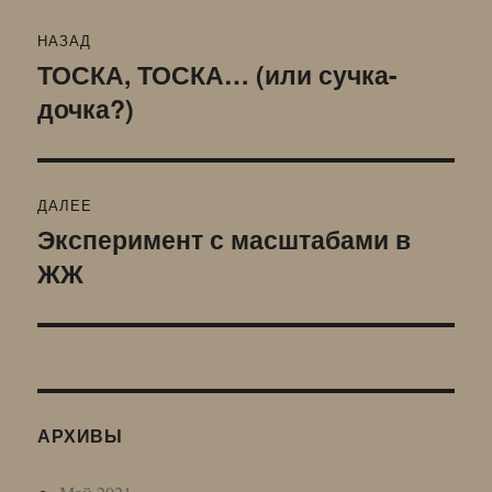
Навигация
НАЗАД
по
ТОСКА, ТОСКА… (или сучка-
Предыдущая
дочка?)
запись:
записям
ДАЛЕЕ
Эксперимент с масштабами в
Следующая
ЖЖ
запись:
АРХИВЫ