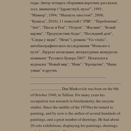
годы. Автор четырех сборников коротких рассказов,
эссе, миниатюр (“Здравствуй, муха!”, 1991;
“Мамзер”, 1994; “Махнуть хвостом!”, 2008;
“Кукисы”, 2010), 11 повестей (“ЛЧК”, “Перебежчик”,
“Ант”, “Паоло и Рем”, “Остров”, “Жасмин”, “Белый
карлик”, “Предчувствие беды”, “Последний дом”,
“Следы у моря”, “Немо”), романа “Vis vitalis”,
автобиографического исследования “Монолог о
пути”. Лауреат нескольких литературных конкурсов,
номинант "Русского Букера 2007". Печатался в
журналах "Новый мир", “Нева”, “Крещатик”, “Наша
улица” и других.
......................................................................................
.......................................................................................................
................................... Dan Markovich was born on the 9th
of October 1940, in Tallinn. For many years his
occupation was research in biochemistry, the enzyme
studies. Since the middle of the 1970ies he turned to
painting, and by now is the author of several hundreds of
paintings, and a great number of drawings. He had about
20 solo exhibitions, displaying his paintings, drawings,