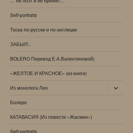
… не поэт и не брюнет…
Self-portraits
Тоска по-русски и по-англицки
ЗАБЫЛ!..
BOLERO Перевод Е.А.Валентиновой)
«ЖЕЛТОЕ И КРАСНОЕ» (из книги)
раскрыт
Из монолога Лео
дочернее
меню
Болеро
КАТАВАСИЯ (Из повести «Жасмин»)
Self-portraits