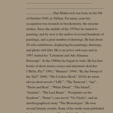
......................................................................................
.......................................................................................................
................................... Dan Markovich was born on the 9th
of October 1940, in Tallinn. For many years his
occupation was research in biochemistry, the enzyme
studies. Since the middle of the 1970ies he turned to
painting, and by now is the author of several hundreds of
paintings, and a great number of drawings. He had about
20 solo exhibitions, displaying his paintings, drawings,
and photo still-lifes. He is an active web-user, and in
1997 started his “Literature and Arts Almanac
Periscope”. In the 1980ies he began to write. He has four
books of short stories, essays and miniature sketches
(“Hello, Fly!” 1991; “Mamzer” 1994; “By the Sweep of
the Tail!” 2008; “The Cookies Book” 2010), he wrote
eleven short novels (“LBC”, “The Turncoat”, “Ant”,
“Paolo and Rem”, “White Dwarf”, “The Island”,
“Jasmine”, “The Last Home”, “Footprints on the
Seashore”, “Nemo”), one novel “Vis Vitalis”, and an
autobiographical study “The Monologue”. He won
several literary awards. Some of his works were published