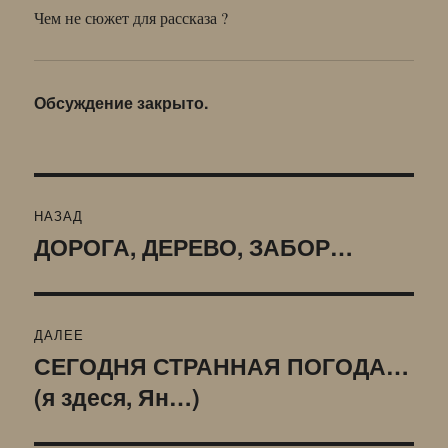
Чем не сюжет для рассказа ?
Обсуждение закрыто.
Навигация
НАЗАД
по
ДОРОГА, ДЕРЕВО, ЗАБОР…
Предыдущая
запись:
записям
ДАЛЕЕ
СЕГОДНЯ СТРАННАЯ ПОГОДА…
Следующая
(я здеся, Ян…)
запись: