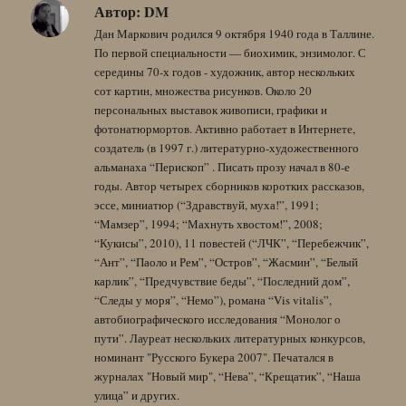
Автор:
DM
Дан Маркович родился 9 октября 1940 года в Таллине.
По первой специальности — биохимик, энзимолог. С
середины 70-х годов - художник, автор нескольких
сот картин, множества рисунков. Около 20
персональных выставок живописи, графики и
фотонатюрмортов. Активно работает в Интернете,
создатель (в 1997 г.) литературно-художественного
альманаха “Перископ” . Писать прозу начал в 80-е
годы. Автор четырех сборников коротких рассказов,
эссе, миниатюр (“Здравствуй, муха!”, 1991;
“Мамзер”, 1994; “Махнуть хвостом!”, 2008;
“Кукисы”, 2010), 11 повестей (“ЛЧК”, “Перебежчик”,
“Ант”, “Паоло и Рем”, “Остров”, “Жасмин”, “Белый
карлик”, “Предчувствие беды”, “Последний дом”,
“Следы у моря”, “Немо”), романа “Vis vitalis”,
автобиографического исследования “Монолог о
пути”. Лауреат нескольких литературных конкурсов,
номинант "Русского Букера 2007". Печатался в
журналах "Новый мир", “Нева”, “Крещатик”, “Наша
улица” и других.