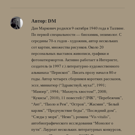
Автор:
DM
Дан Маркович родился 9 октября 1940 года в Таллине.
По первой специальности — биохимик, энзимолог. С
середины 70-х годов - художник, автор нескольких
сот картин, множества рисунков. Около 20
персональных выставок живописи, графики и
фотонатюрмортов. Активно работает в Интернете,
создатель (в 1997 г.) литературно-художественного
альманаха “Перископ” . Писать прозу начал в 80-е
годы. Автор четырех сборников коротких рассказов,
эссе, миниатюр (“Здравствуй, муха!”, 1991;
“Мамзер”, 1994; “Махнуть хвостом!”, 2008;
“Кукисы”, 2010), 11 повестей (“ЛЧК”, “Перебежчик”,
“Ант”, “Паоло и Рем”, “Остров”, “Жасмин”, “Белый
карлик”, “Предчувствие беды”, “Последний дом”,
“Следы у моря”, “Немо”), романа “Vis vitalis”,
автобиографического исследования “Монолог о
пути”. Лауреат нескольких литературных конкурсов,