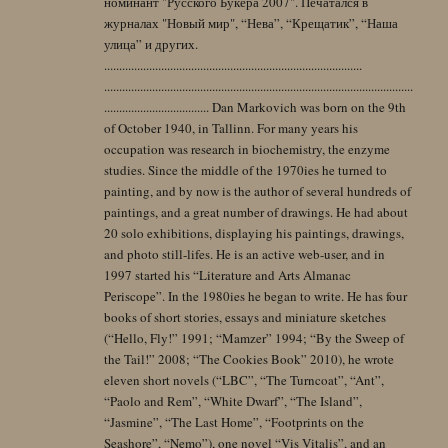
номинант "Русского Букера 2007". Печатался в
журналах "Новый мир", “Нева”, “Крещатик”, “Наша
улица” и других.
......................................................................................
.......................................................................................................
................................... Dan Markovich was born on the 9th
of October 1940, in Tallinn. For many years his
occupation was research in biochemistry, the enzyme
studies. Since the middle of the 1970ies he turned to
painting, and by now is the author of several hundreds of
paintings, and a great number of drawings. He had about
20 solo exhibitions, displaying his paintings, drawings,
and photo still-lifes. He is an active web-user, and in
1997 started his “Literature and Arts Almanac
Periscope”. In the 1980ies he began to write. He has four
books of short stories, essays and miniature sketches
(“Hello, Fly!” 1991; “Mamzer” 1994; “By the Sweep of
the Tail!” 2008; “The Cookies Book” 2010), he wrote
eleven short novels (“LBC”, “The Turncoat”, “Ant”,
“Paolo and Rem”, “White Dwarf”, “The Island”,
“Jasmine”, “The Last Home”, “Footprints on the
Seashore”, “Nemo”), one novel “Vis Vitalis”, and an