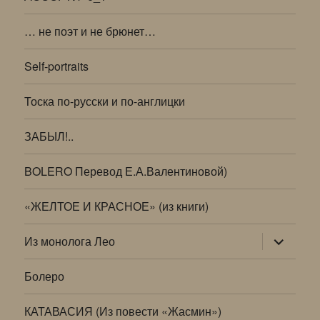
… не поэт и не брюнет…
Self-portraits
Тоска по-русски и по-англицки
ЗАБЫЛ!..
BOLERO Перевод Е.А.Валентиновой)
«ЖЕЛТОЕ И КРАСНОЕ» (из книги)
раскрыт
Из монолога Лео
дочернее
меню
Болеро
КАТАВАСИЯ (Из повести «Жасмин»)