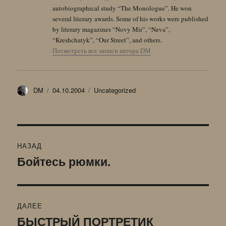
autobiographical study “The Monologue”. He won
several literary awards. Some of his works were published
by literary magazines “Novy Mir”, “Neva”,
“Kreshchatyk”, “Our Street”, and others.
Посмотреть все записи автора DM
Автор
Опубликовано
Рубрики
DM
04.10.2004
Uncategorized
Навигация
НАЗАД
по
Бойтесь рюмки.
Предыдущая
запись:
записям
ДАЛЕЕ
БЫСТРЫЙ ПОРТРЕТИК
Следующая