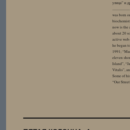
улица” и других. 
..................
was born on
biochemistr
now is the 
about 20 so
active web-
he began to
1991; “Mam
eleven sho
Island”, “
Vitalis”, 
Some of hi
“Our Street