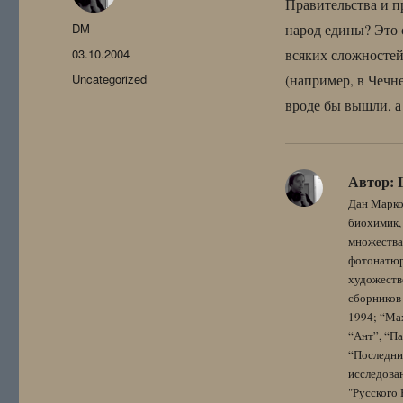
Правительства и пр
Автор
DM
народ едины? Это с
Опубликовано
03.10.2004
всяких сложностей
Рубрики
Uncategorized
(например, в Чечне
вроде бы вышли, а
Автор:
Дан Марко
биохимик, 
множества
фотонатюрм
художестве
сборников 
1994; “Мах
“Ант”, “Па
“Последний
исследова
"Русского 