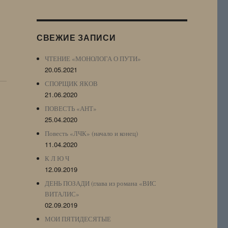
Журнала
(ЖЖ,
LJ
СВЕЖИЕ ЗАПИСИ
Archive)
ЧТЕНИЕ «МОНОЛОГА О ПУТИ»
20.05.2021
СПОРЩИК ЯКОВ
21.06.2020
ПОВЕСТЬ «АНТ»
25.04.2020
Повесть «ЛЧК» (начало и конец)
11.04.2020
К Л Ю Ч
12.09.2019
ДЕНЬ ПОЗАДИ (глава из романа «ВИС
ВИТАЛИС»
02.09.2019
МОИ ПЯТИДЕСЯТЫЕ