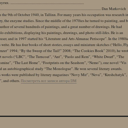
......................................................................................
........................................................................................................................ Dan Markovich
 the 9th of October 1940, in Tallinn. For many years his occupation was research i
y, the enzyme studies. Since the middle of the 1970ies he turned to painting, and 
author of several hundreds of paintings, and a great number of drawings. He had
lo exhibitions, displaying his paintings, drawings, and photo still-lifes. He is an
user, and in 1997 started his “Literature and Arts Almanac Periscope”. In the 1980i
 write. He has four books of short stories, essays and miniature sketches (“Hello, Fl
zer” 1994; “By the Sweep of the Tail!” 2008; “The Cookies Book” 2010), he wro
rt novels (“LBC”, “The Turncoat”, “Ant”, “Paolo and Rem”, “White Dwarf”, “The
Jasmine”, “The Last Home”, “Footprints on the Seashore”, “Nemo”), one novel “Vis
and an autobiographical study “The Monologue”. He won several literary awards.
s works were published by literary magazines “Novy Mir”, “Neva”, “Kreshchatyk”,
”, and others.
Посмотреть все записи автора DM