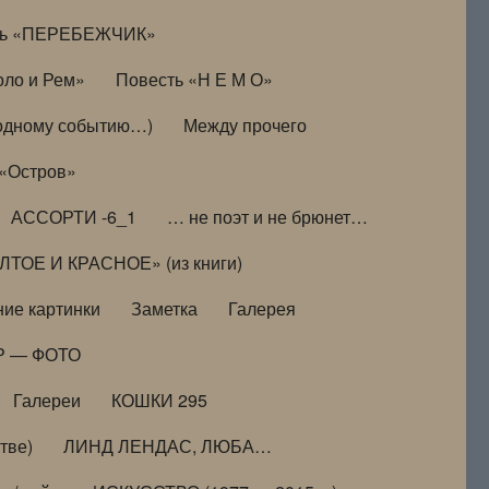
ть «ПЕРЕБЕЖЧИК»
оло и Рем»
Повесть «Н Е М О»
к одному событию…)
Между прочего
 «Остров»
АССОРТИ -6_1
… не поэт и не брюнет…
ТОЕ И КРАСНОЕ» (из книги)
ие картинки
Заметка
Галерея
Р — ФОТО
Галереи
КОШКИ 295
тве)
ЛИНД ЛЕНДАС, ЛЮБА…