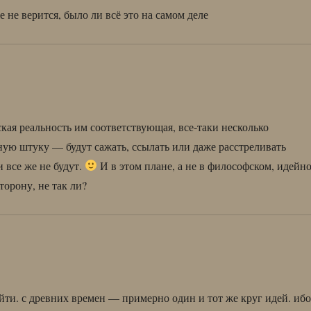
не верится, было ли всё это на самом деле
кая реальность им соответствующая, все-таки несколько
ную штуку — будут сажать, ссылать или даже расстреливать
 все же не будут.
И в этом плане, а не в философском, идейн
торону, не так ли?
 уйти. с древних времен — примерно один и тот же круг идей. иб