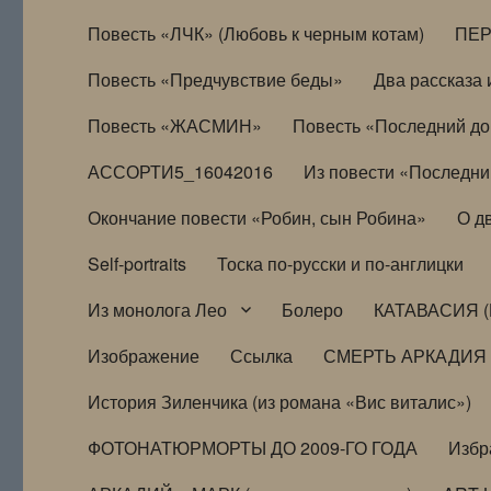
Повесть «ЛЧК» (Любовь к черным котам)
ПЕ
Повесть «Предчувствие беды»
Два рассказа и
Повесть «ЖАСМИН»
Повесть «Последний д
АССОРТИ5_16042016
Из повести «Последни
Окончание повести «Робин, сын Робина»
О д
Self-portraits
Тоска по-русски и по-англицки
Из монолога Лео
Болеро
КАТАВАСИЯ (
Изображение
Ссылка
СМЕРТЬ АРКАДИЯ
История Зиленчика (из романа «Вис виталис»)
ФОТОНАТЮРМОРТЫ ДО 2009-ГО ГОДА
Избр