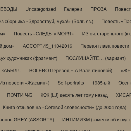
РЕВОДЫ
Uncategorized
Галереи
ПРОЗА
Повес
з сборника «Здравствуй, муха!» (Болг. яз.)
Повесть «Па
ом»
Повесть «СЛЕДЫ у МОРЯ»
ИЗ оч. старенького (
й дом»
АССОРТИ5_11042016
Первая глава повести
вух художниках (фрагмент)
ПОСЛУШАЙТЕ… (вариант)
ЗАБЫЛ!..
BOLERO Перевод Е.А.Валентиновой)
«ЖЕЛ
Из повести «Жасмин»)
Self-portraits
1985-ый
Осенн
ПОЧТИ Ч/Б
ЖЖ (LJ) десять лет тому назад
ХИСА
Книга отзывов на «Сетевой словесности» (до 2004 года)
анное GREY (ASSORTY)
ИНТИМИЗМ (заметки об искусс