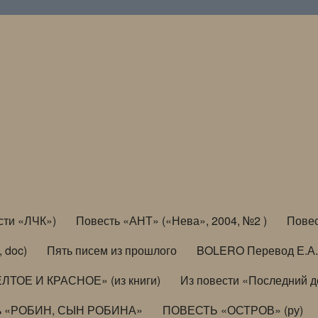
сти «ЛЧК»)
Повесть «АНТ» («Нева», 2004, №2 )
Повес
, doc)
Пять писем из прошлого
BOLERO Перевод Е.А.
ЛТОЕ И КРАСНОЕ» (из книги)
Из повести «Последний 
ь «РОБИН, СЫН РОБИНА»
ПОВЕСТЬ «ОСТРОВ» (ру)