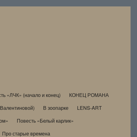
ть «ЛЧК» (начало и конец)
КОНЕЦ РОМАНА
Валентиновой)
В зоопарке
LENS-ART
дом»
Повесть «Белый карлик»
Про старые времена