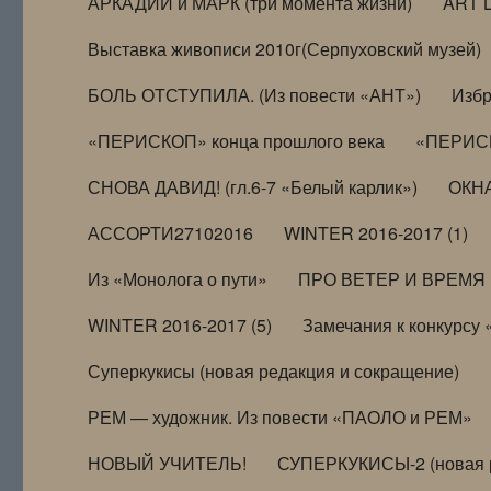
АРКАДИЙ и МАРК (три момента жизни)
ART 
Выставка живописи 2010г(Серпуховский музей)
БОЛЬ ОТСТУПИЛА. (Из повести «АНТ»)
Избр
«ПЕРИСКОП» конца прошлого века
«ПЕРИСК
СНОВА ДАВИД! (гл.6-7 «Белый карлик»)
ОКНА
АССОРТИ27102016
WINTER 2016-2017 (1)
Из «Монолога о пути»
ПРО ВЕТЕР И ВРЕМЯ (и
WINTER 2016-2017 (5)
Замечания к конкурсу
Суперкукисы (новая редакция и сокращение)
РЕМ — художник. Из повести «ПАОЛО и РЕМ»
НОВЫЙ УЧИТЕЛЬ!
СУПЕРКУКИСЫ-2 (новая 