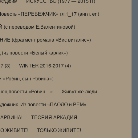
кс/дюйм
ИСКУССТВО (1977 — 2015 гг)
Повесть «ПЕРЕБЕЖЧИК» гл.1_17 (англ. en)
(с переводом Е.Валентиновой)
ИЕ (фрагмент романа «Вис виталис»)
(из повести «Белый карлик»)
7 (3)
WINTER 2016-2017 (4)
 «Робин, сын Робина»)
нец повести «Робин…»
Живут же люди…
удожник. Из повести «ПАОЛО и РЕМ»
ДАРВИНА!
ТЕОРИЯ АРКАДИЯ
КО ЖИВИТЕ!
ТОЛЬКО ЖИВИТЕ!