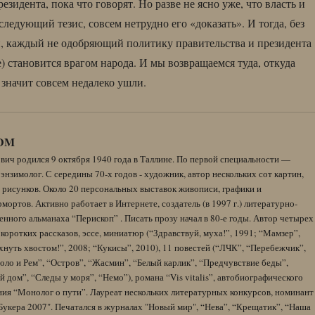
езидента, пока что говорят. Но разве не ясно уже, что власть и
ледующий тезис, совсем нетрудно его «доказать». И тогда, без
, каждый не одобряющий политику правительства и президента
) становится врагом народа. И мы возвращаемся туда, откуда
 значит совсем недалеко ушли.
DM
вич родился 9 октября 1940 года в Таллине. По первой специальности —
энзимолог. С середины 70-х годов - художник, автор нескольких сот картин,
 рисунков. Около 20 персональных выставок живописи, графики и
ортов. Активно работает в Интернете, создатель (в 1997 г.) литературно-
нного альманаха “Перископ” . Писать прозу начал в 80-е годы. Автор четырех
коротких рассказов, эссе, миниатюр (“Здравствуй, муха!”, 1991; “Мамзер”,
нуть хвостом!”, 2008; “Кукисы”, 2010), 11 повестей (“ЛЧК”, “Перебежчик”,
оло и Рем”, “Остров”, “Жасмин”, “Белый карлик”, “Предчувствие беды”,
 дом”, “Следы у моря”, “Немо”), романа “Vis vitalis”, автобиографического
ния “Монолог о пути”. Лауреат нескольких литературных конкурсов, номинант
Букера 2007". Печатался в журналах "Новый мир", “Нева”, “Крещатик”, “Наша