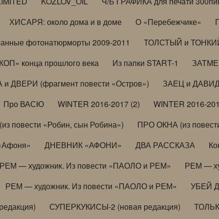
LIMITED
KOZLOV_OIL
Ч/Б ГРАФИКА для печати 300пи
ХИСАРЯ: около дома и в доме
О «Перебежчике»
анные фотонатюрморты 2009-2011
ТОЛСТЫЙ и ТОНКИЙ 
ОП» конца прошлого века
Из папки START-1
ЗАТМЕН
 и ДВЕРИ (фрагмент повести «Остров»)
ЗАЕЦ и ДАВИД 
Про ВАСЮ
WINTER 2016-2017 (2)
WINTER 2016-201
з повести «Робин, сын Робина»)
ПРО ОКНА (из повести
 «Афоня»
ДНЕВНИК «АФОНИ»
ДВА РАССКАЗА
Ко
РЕМ — художник. Из повести «ПАОЛО и РЕМ»
РЕМ — х
РЕМ — художник. Из повести «ПАОЛО и РЕМ»
УБЕЙ 
редакция)
СУПЕРКУКИСЫ-2 (новая редакция)
ТОЛЬ