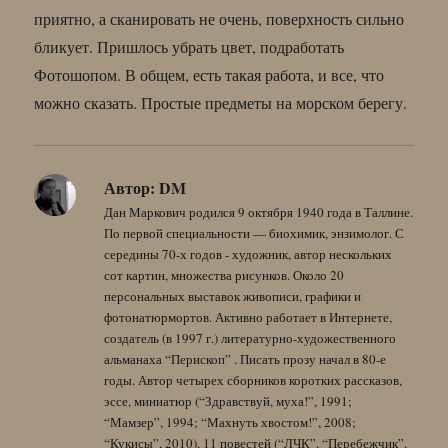
приятно, а сканировать не очень, поверхность сильно
бликует. Пришлось убрать цвет, подработать
Фотошопом. В общем, есть такая работа, и все, что
можно сказать. Простые предметы на морском берегу.
Автор:
DM
Дан Маркович родился 9 октября 1940 года в Таллине.
По первой специальности — биохимик, энзимолог. С
середины 70-х годов - художник, автор нескольких
сот картин, множества рисунков. Около 20
персональных выставок живописи, графики и
фотонатюрмортов. Активно работает в Интернете,
создатель (в 1997 г.) литературно-художественного
альманаха “Перископ” . Писать прозу начал в 80-е
годы. Автор четырех сборников коротких рассказов,
эссе, миниатюр (“Здравствуй, муха!”, 1991;
“Мамзер”, 1994; “Махнуть хвостом!”, 2008;
“Кукисы”, 2010), 11 повестей (“ЛЧК”, “Перебежчик”,