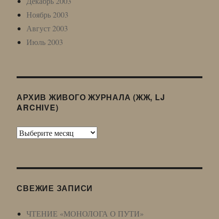
Декабрь 2003
Ноябрь 2003
Август 2003
Июль 2003
АРХИВ ЖИВОГО ЖУРНАЛА (ЖЖ, LJ
ARCHIVE)
Архив
Живого
Журнала
(ЖЖ,
LJ
СВЕЖИЕ ЗАПИСИ
Archive)
ЧТЕНИЕ «МОНОЛОГА О ПУТИ»