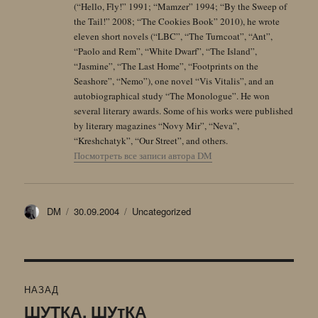
(“Hello, Fly!” 1991; “Mamzer” 1994; “By the Sweep of
the Tail!” 2008; “The Cookies Book” 2010), he wrote
eleven short novels (“LBC”, “The Turncoat”, “Ant”,
“Paolo and Rem”, “White Dwarf”, “The Island”,
“Jasmine”, “The Last Home”, “Footprints on the
Seashore”, “Nemo”), one novel “Vis Vitalis”, and an
autobiographical study “The Monologue”. He won
several literary awards. Some of his works were published
by literary magazines “Novy Mir”, “Neva”,
“Kreshchatyk”, “Our Street”, and others.
Посмотреть все записи автора DM
Автор
Опубликовано
Рубрики
DM
30.09.2004
Uncategorized
Навигация
НАЗАД
по
ШУТКА, ШУтКА
Предыдущая