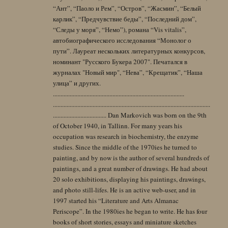
“Ант”, “Паоло и Рем”, “Остров”, “Жасмин”, “Белый
карлик”, “Предчувствие беды”, “Последний дом”,
“Следы у моря”, “Немо”), романа “Vis vitalis”,
автобиографического исследования “Монолог о
пути”. Лауреат нескольких литературных конкурсов,
номинант "Русского Букера 2007". Печатался в
журналах "Новый мир", “Нева”, “Крещатик”, “Наша
улица” и других.
......................................................................................
.......................................................................................................
................................... Dan Markovich was born on the 9th
of October 1940, in Tallinn. For many years his
occupation was research in biochemistry, the enzyme
studies. Since the middle of the 1970ies he turned to
painting, and by now is the author of several hundreds of
paintings, and a great number of drawings. He had about
20 solo exhibitions, displaying his paintings, drawings,
and photo still-lifes. He is an active web-user, and in
1997 started his “Literature and Arts Almanac
Periscope”. In the 1980ies he began to write. He has four
books of short stories, essays and miniature sketches