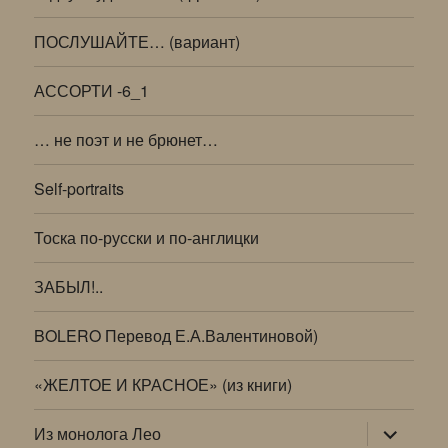
ПОСЛУШАЙТЕ… (вариант)
АССОРТИ -6_1
… не поэт и не брюнет…
Self-portraits
Тоска по-русски и по-англицки
ЗАБЫЛ!..
BOLERO Перевод Е.А.Валентиновой)
«ЖЕЛТОЕ И КРАСНОЕ» (из книги)
раскрыт
Из монолога Лео
дочернее