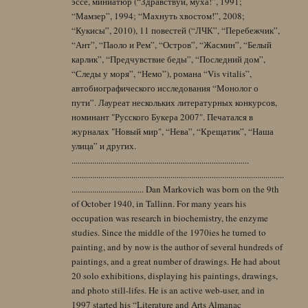
эссе, миниатюр (“Здравствуй, муха!”, 1991;
“Мамзер”, 1994; “Махнуть хвостом!”, 2008;
“Кукисы”, 2010), 11 повестей (“ЛЧК”, “Перебежчик”,
“Ант”, “Паоло и Рем”, “Остров”, “Жасмин”, “Белый
карлик”, “Предчувствие беды”, “Последний дом”,
“Следы у моря”, “Немо”), романа “Vis vitalis”,
автобиографического исследования “Монолог о
пути”. Лауреат нескольких литературных конкурсов,
номинант "Русского Букера 2007". Печатался в
журналах "Новый мир", “Нева”, “Крещатик”, “Наша
улица” и других.
......................................................................................
.......................................................................................................
................................... Dan Markovich was born on the 9th
of October 1940, in Tallinn. For many years his
occupation was research in biochemistry, the enzyme
studies. Since the middle of the 1970ies he turned to
painting, and by now is the author of several hundreds of
paintings, and a great number of drawings. He had about
20 solo exhibitions, displaying his paintings, drawings,
and photo still-lifes. He is an active web-user, and in
1997 started his “Literature and Arts Almanac