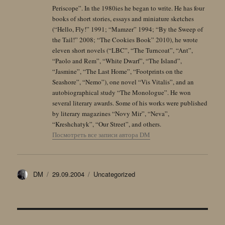
Periscope”. In the 1980ies he began to write. He has four
books of short stories, essays and miniature sketches
(“Hello, Fly!” 1991; “Mamzer” 1994; “By the Sweep of
the Tail!” 2008; “The Cookies Book” 2010), he wrote
eleven short novels (“LBC”, “The Turncoat”, “Ant”,
“Paolo and Rem”, “White Dwarf”, “The Island”,
“Jasmine”, “The Last Home”, “Footprints on the
Seashore”, “Nemo”), one novel “Vis Vitalis”, and an
autobiographical study “The Monologue”. He won
several literary awards. Some of his works were published
by literary magazines “Novy Mir”, “Neva”,
“Kreshchatyk”, “Our Street”, and others.
Посмотреть все записи автора DM
Автор
Опубликовано
Рубрики
DM
29.09.2004
Uncategorized