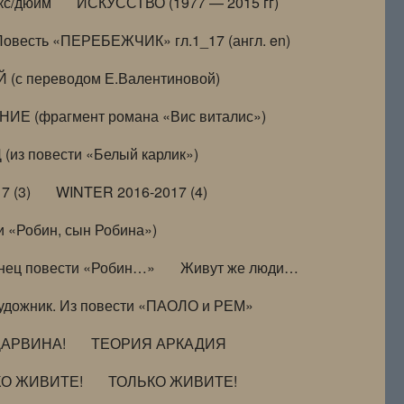
кс/дюйм
ИСКУССТВО (1977 — 2015 гг)
Повесть «ПЕРЕБЕЖЧИК» гл.1_17 (англ. en)
(с переводом Е.Валентиновой)
ИЕ (фрагмент романа «Вис виталис»)
(из повести «Белый карлик»)
7 (3)
WINTER 2016-2017 (4)
 «Робин, сын Робина»)
нец повести «Робин…»
Живут же люди…
удожник. Из повести «ПАОЛО и РЕМ»
ДАРВИНА!
ТЕОРИЯ АРКАДИЯ
КО ЖИВИТЕ!
ТОЛЬКО ЖИВИТЕ!