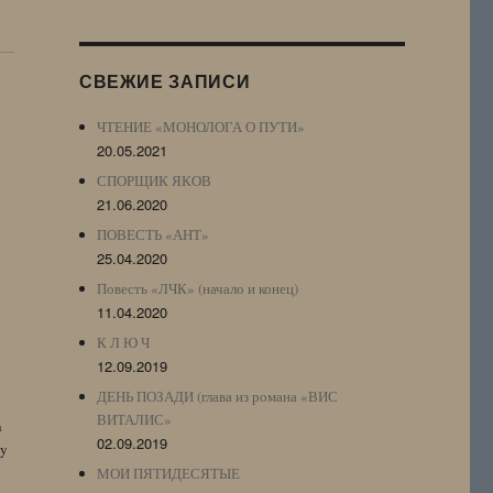
Журнала
(ЖЖ,
LJ
СВЕЖИЕ ЗАПИСИ
Archive)
ЧТЕНИЕ «МОНОЛОГА О ПУТИ»
20.05.2021
СПОРЩИК ЯКОВ
21.06.2020
ПОВЕСТЬ «АНТ»
25.04.2020
Повесть «ЛЧК» (начало и конец)
11.04.2020
К Л Ю Ч
12.09.2019
ДЕНЬ ПОЗАДИ (глава из романа «ВИС
ВИТАЛИС»
n
02.09.2019
by
МОИ ПЯТИДЕСЯТЫЕ