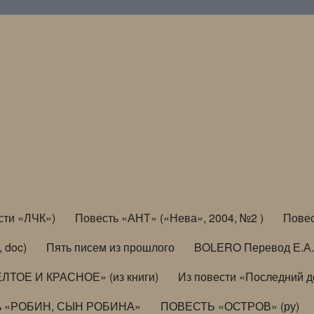
сти «ЛЧК»)
Повесть «АНТ» («Нева», 2004, №2 )
Повес
, doc)
Пять писем из прошлого
BOLERO Перевод Е.А.
ЛТОЕ И КРАСНОЕ» (из книги)
Из повести «Последний 
ь «РОБИН, СЫН РОБИНА»
ПОВЕСТЬ «ОСТРОВ» (ру)