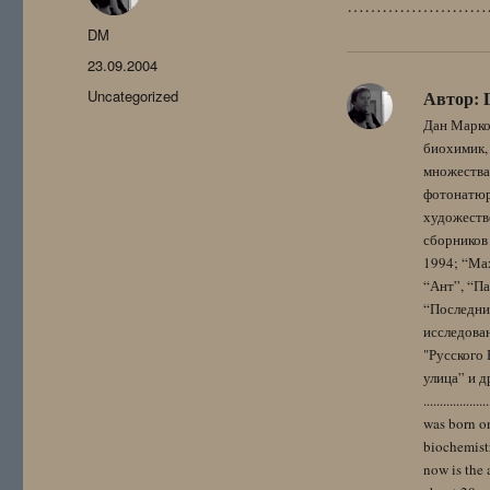
……………………
Автор
DM
Опубликовано
23.09.2004
Рубрики
Uncategorized
Автор:
Дан Марко
биохимик, 
множества
фотонатюрм
художестве
сборников 
1994; “Мах
“Ант”, “Па
“Последний
исследова
"Русского 
улица” и других. 
..................
was born on
biochemistr
now is the 