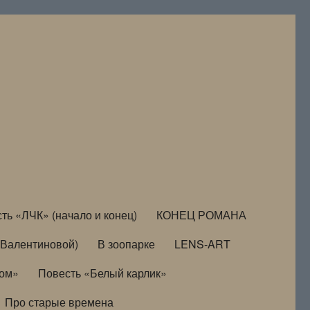
ть «ЛЧК» (начало и конец)
КОНЕЦ РОМАНА
Валентиновой)
В зоопарке
LENS-ART
дом»
Повесть «Белый карлик»
Про старые времена