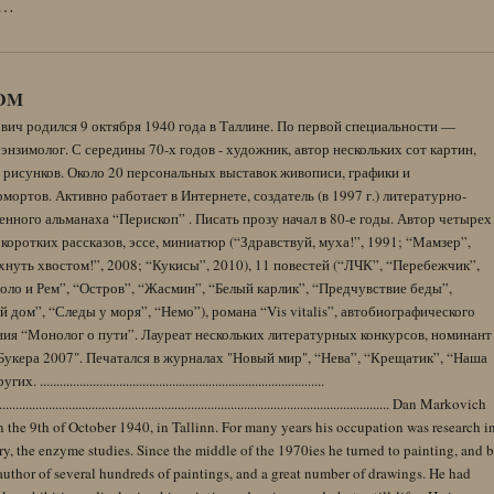
…
DM
вич родился 9 октября 1940 года в Таллине. По первой специальности —
энзимолог. С середины 70-х годов - художник, автор нескольких сот картин,
 рисунков. Около 20 персональных выставок живописи, графики и
ортов. Активно работает в Интернете, создатель (в 1997 г.) литературно-
нного альманаха “Перископ” . Писать прозу начал в 80-е годы. Автор четырех
коротких рассказов, эссе, миниатюр (“Здравствуй, муха!”, 1991; “Мамзер”,
нуть хвостом!”, 2008; “Кукисы”, 2010), 11 повестей (“ЛЧК”, “Перебежчик”,
оло и Рем”, “Остров”, “Жасмин”, “Белый карлик”, “Предчувствие беды”,
 дом”, “Следы у моря”, “Немо”), романа “Vis vitalis”, автобиографического
ния “Монолог о пути”. Лауреат нескольких литературных конкурсов, номинант
Букера 2007". Печатался в журналах "Новый мир", “Нева”, “Крещатик”, “Наша
......................................................................................
........................................................................................................................ Dan Markovich
 the 9th of October 1940, in Tallinn. For many years his occupation was research i
y, the enzyme studies. Since the middle of the 1970ies he turned to painting, and 
author of several hundreds of paintings, and a great number of drawings. He had