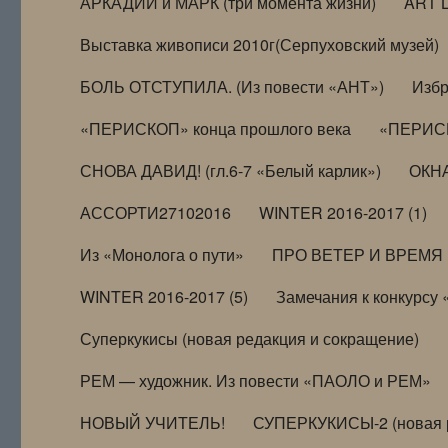
АРКАДИЙ и МАРК (три момента жизни)
ART 
Выставка живописи 2010г(Серпуховский музей)
БОЛЬ ОТСТУПИЛА. (Из повести «АНТ»)
Избр
«ПЕРИСКОП» конца прошлого века
«ПЕРИСК
СНОВА ДАВИД! (гл.6-7 «Белый карлик»)
ОКНА
АССОРТИ27102016
WINTER 2016-2017 (1)
Из «Монолога о пути»
ПРО ВЕТЕР И ВРЕМЯ (и
WINTER 2016-2017 (5)
Замечания к конкурсу
Суперкукисы (новая редакция и сокращение)
РЕМ — художник. Из повести «ПАОЛО и РЕМ»
НОВЫЙ УЧИТЕЛЬ!
СУПЕРКУКИСЫ-2 (новая 