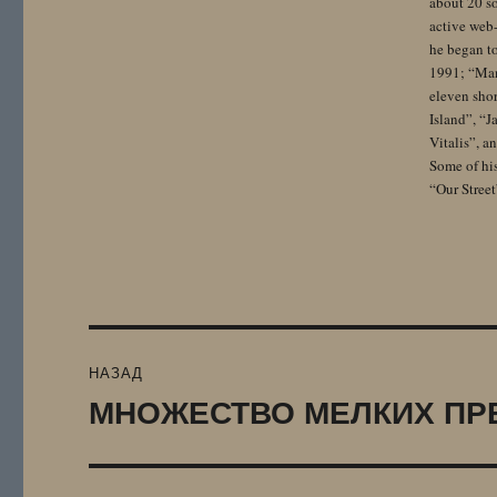
about 20 so
active web-
he began to
1991; “Mam
eleven sho
Island”, “
Vitalis”, 
Some of hi
“Our Street
Навигация
НАЗАД
по
МНОЖЕСТВО МЕЛКИХ ПР
Предыдущая
запись:
записям