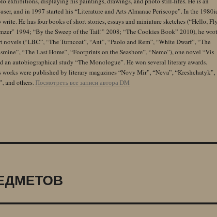
lo exhibitions, displaying his paintings, drawings, and photo still-lifes. He is an
user, and in 1997 started his “Literature and Arts Almanac Periscope”. In the 1980i
 write. He has four books of short stories, essays and miniature sketches (“Hello, Fl
zer” 1994; “By the Sweep of the Tail!” 2008; “The Cookies Book” 2010), he wro
rt novels (“LBC”, “The Turncoat”, “Ant”, “Paolo and Rem”, “White Dwarf”, “The
Jasmine”, “The Last Home”, “Footprints on the Seashore”, “Nemo”), one novel “Vis
and an autobiographical study “The Monologue”. He won several literary awards.
s works were published by literary magazines “Novy Mir”, “Neva”, “Kreshchatyk”,
”, and others.
Посмотреть все записи автора DM
ЕДМЕТОВ