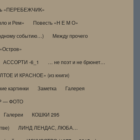
ть «ПЕРЕБЕЖЧИК»
оло и Рем»
Повесть «Н Е М О»
к одному событию…)
Между прочего
 «Остров»
АССОРТИ -6_1
… не поэт и не брюнет…
ТОЕ И КРАСНОЕ» (из книги)
ие картинки
Заметка
Галерея
Р — ФОТО
Галереи
КОШКИ 295
тве)
ЛИНД ЛЕНДАС, ЛЮБА…