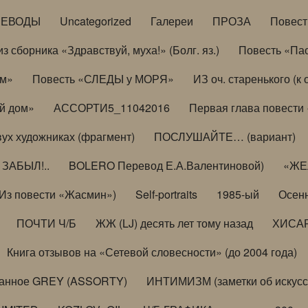
РЕВОДЫ
Uncategorized
Галереи
ПРОЗА
Повес
з сборника «Здравствуй, муха!» (Болг. яз.)
Повесть «Па
ом»
Повесть «СЛЕДЫ у МОРЯ»
ИЗ оч. старенького (
й дом»
АССОРТИ5_11042016
Первая глава повести
вух художниках (фрагмент)
ПОСЛУШАЙТЕ… (вариант)
ЗАБЫЛ!..
BOLERO Перевод Е.А.Валентиновой)
«ЖЕЛ
Из повести «Жасмин»)
Self-portraits
1985-ый
Осенн
ПОЧТИ Ч/Б
ЖЖ (LJ) десять лет тому назад
ХИСА
Книга отзывов на «Сетевой словесности» (до 2004 года)
анное GREY (ASSORTY)
ИНТИМИЗМ (заметки об искусс