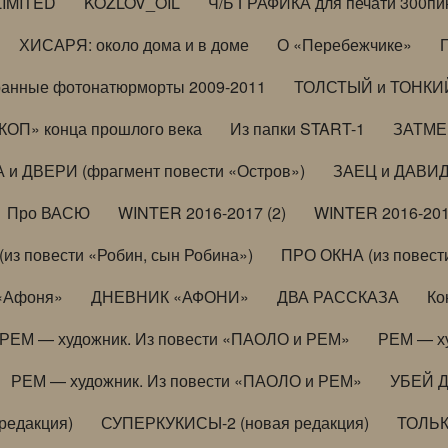
LIMITED
KOZLOV_OIL
Ч/Б ГРАФИКА для печати 300пи
ХИСАРЯ: около дома и в доме
О «Перебежчике»
анные фотонатюрморты 2009-2011
ТОЛСТЫЙ и ТОНКИЙ 
ОП» конца прошлого века
Из папки START-1
ЗАТМЕН
 и ДВЕРИ (фрагмент повести «Остров»)
ЗАЕЦ и ДАВИД 
Про ВАСЮ
WINTER 2016-2017 (2)
WINTER 2016-201
з повести «Робин, сын Робина»)
ПРО ОКНА (из повести
 «Афоня»
ДНЕВНИК «АФОНИ»
ДВА РАССКАЗА
Ко
РЕМ — художник. Из повести «ПАОЛО и РЕМ»
РЕМ — х
РЕМ — художник. Из повести «ПАОЛО и РЕМ»
УБЕЙ 
редакция)
СУПЕРКУКИСЫ-2 (новая редакция)
ТОЛЬ