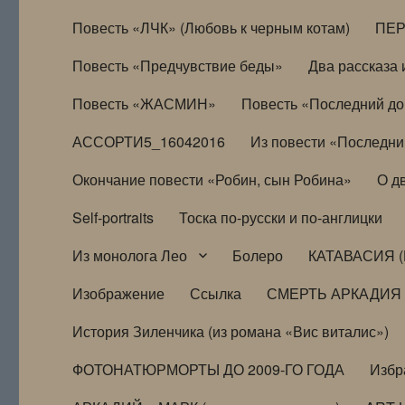
Повесть «ЛЧК» (Любовь к черным котам)
ПЕ
Повесть «Предчувствие беды»
Два рассказа и
Повесть «ЖАСМИН»
Повесть «Последний д
АССОРТИ5_16042016
Из повести «Последни
Окончание повести «Робин, сын Робина»
О д
Self-portraits
Тоска по-русски и по-англицки
Из монолога Лео
Болеро
КАТАВАСИЯ (
Изображение
Ссылка
СМЕРТЬ АРКАДИЯ
История Зиленчика (из романа «Вис виталис»)
ФОТОНАТЮРМОРТЫ ДО 2009-ГО ГОДА
Избр